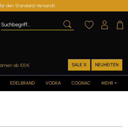
r für den Standard-Versand)
Deutschland
Österreich
SALE %
NEUHEITEN
rämien ab 100€
EDELBRAND
VODKA
COGNAC
MEHR