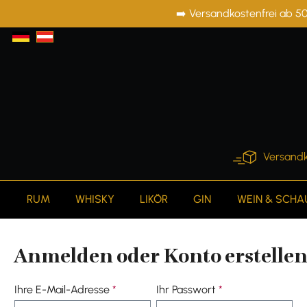
➡️ Versandkostenfrei ab 50
springen
Zur Hauptnavigation springen
Versandk
RUM
WHISKY
LIKÖR
GIN
WEIN & SCH
Anmelden oder Konto erstelle
Ihre E-Mail-Adresse
*
Ihr Passwort
*