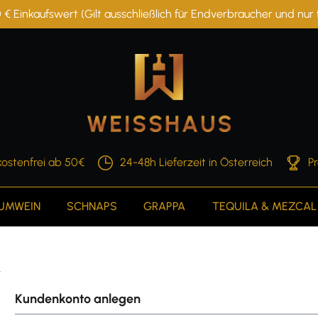
 € Einkaufswert (Gilt ausschließlich für Endverbraucher und nu
ostenfrei ab 50€
24-48h Lieferzeit in Österreich
P
AUMWEIN
SCHNAPS
GRAPPA
TEQUILA & MEZCAL
n
Kundenkonto anlegen