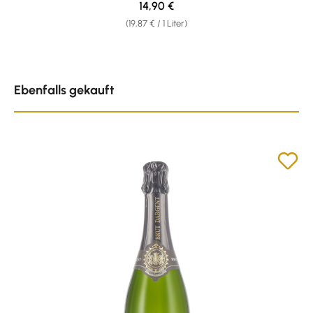
Regulärer Preis:
14,90 €
(19,87 € / 1 Liter)
Produktgalerie überspringen
Ebenfalls gekauft