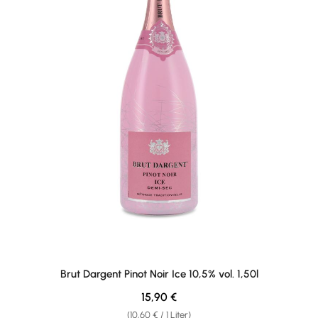
Brut Dargent Pinot Noir Ice 10,5% vol. 1,50l
Regulärer Preis:
15,90 €
(10,60 € / 1 Liter)