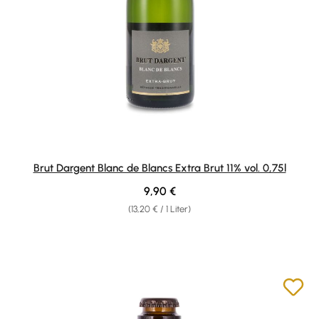
Brut Dargent Blanc de Blancs Extra Brut 11% vol. 0,75l
Regulärer Preis:
9,90 €
(13,20 € / 1 Liter)