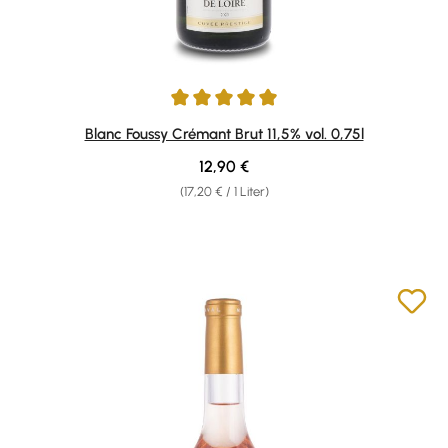
Durchschnittliche Bewertung von 5 von 5 Sternen
Blanc Foussy Crémant Brut 11,5% vol. 0,75l
Regulärer Preis:
12,90 €
(17,20 € / 1 Liter)