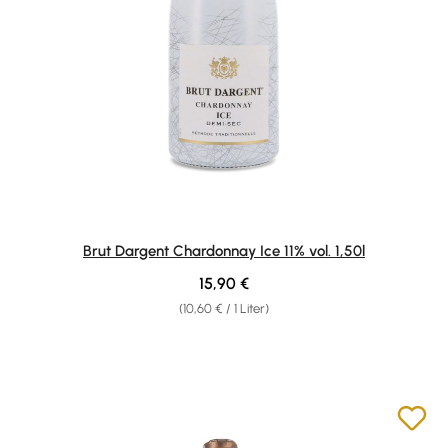
Brut Dargent Chardonnay Ice 11% vol. 1,50l
Regulärer Preis:
15,90 €
(10,60 € / 1 Liter)