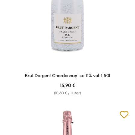
Brut Dargent Chardonnay Ice 11% vol. 1,50l
Regulärer Preis:
15,90 €
(10,60 € / 1 Liter)