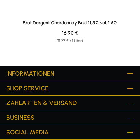
Brut Dargent Chardonnay Brut 11,5% vol. 1,50l
Regulärer Preis:
16,90 €
(11,27 € / 1 Liter)
INFORMATIONEN
SHOP SERVICE
ZAHLARTEN & VERSAND
BUSINESS
SOCIAL MEDIA