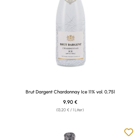
Brut Dargent Chardonnay Ice 11% vol. 0,75l
Regulärer Preis:
9,90 €
(13,20 € / 1 Liter)