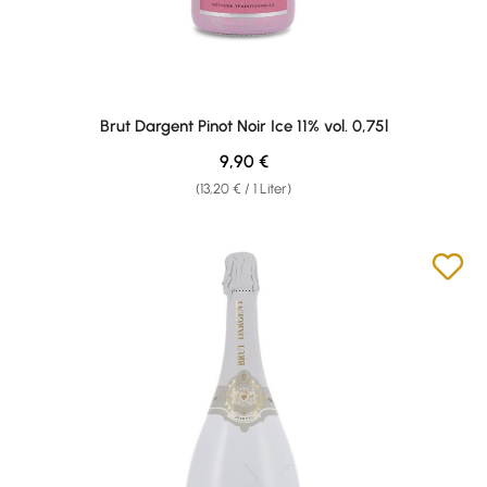
Brut Dargent Pinot Noir Ice 11% vol. 0,75l
Regulärer Preis:
9,90 €
(13,20 € / 1 Liter)