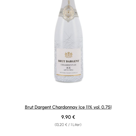
Brut Dargent Chardonnay Ice 11% vol. 0,75l
Regulärer Preis:
9,90 €
(13,20 € / 1 Liter)