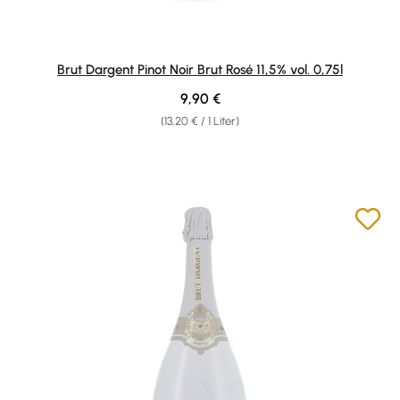
Brut Dargent Pinot Noir Brut Rosé 11,5% vol. 0,75l
Regulärer Preis:
9,90 €
(13,20 € / 1 Liter)