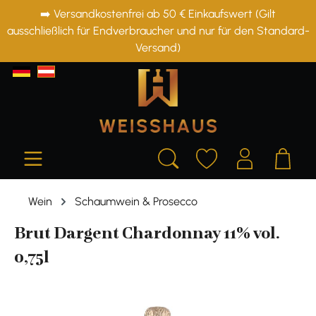
➡️ Versandkostenfrei ab 50 € Einkaufswert (Gilt
alt springen
ausschließlich für Endverbraucher und nur für den Standard-
Versand)
Wein
Schaumwein & Prosecco
Brut Dargent Chardonnay 11% vol.
0,75l
Bildergalerie überspringen