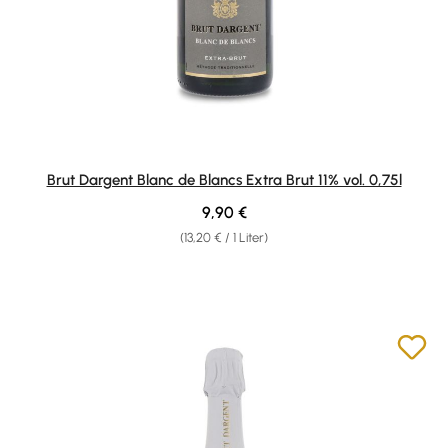
Brut Dargent Blanc de Blancs Extra Brut 11% vol. 0,75l
Regulärer Preis:
9,90 €
(13,20 € / 1 Liter)