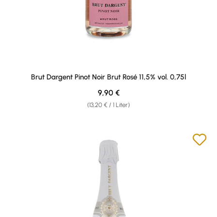
Brut Dargent Pinot Noir Brut Rosé 11,5% vol. 0,75l
Regulärer Preis:
9,90 €
(13,20 € / 1 Liter)