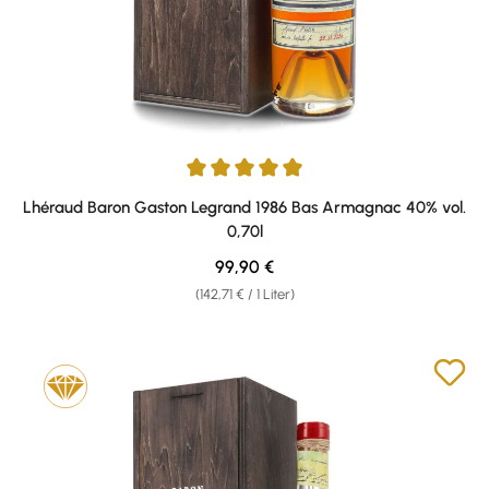
Durchschnittliche Bewertung von 5 von 5 Sternen
Lhéraud Baron Gaston Legrand 1986 Bas Armagnac 40% vol.
0,70l
Regulärer Preis:
99,90 €
(142,71 € / 1 Liter)