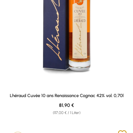
Lhéraud Cuvée 10 ans Renaissance Cognac 42% vol. 0,70l
Regulärer Preis:
81,90 €
(117,00 € / 1 Liter)