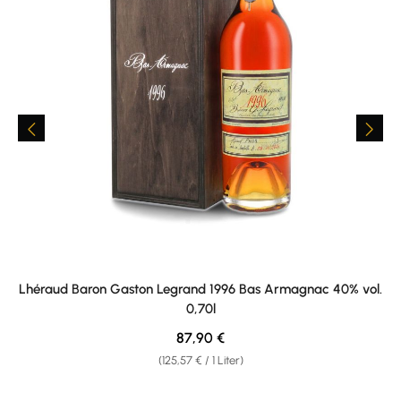
Lhéraud Baron Gaston Legrand 1996 Bas Armagnac 40% vol.
0,70l
Regulärer Preis:
87,90 €
(125,57 € / 1 Liter)