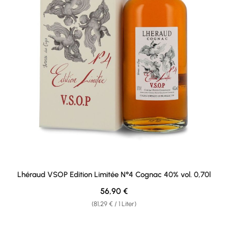
Lhéraud VSOP Edition Limitée N°4 Cognac 40% vol. 0,70l
Regulärer Preis:
56,90 €
(81,29 € / 1 Liter)