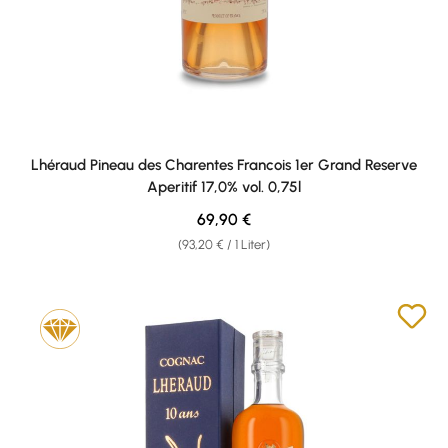
Lhéraud Pineau des Charentes Francois 1er Grand Reserve
Aperitif 17,0% vol. 0,75l
Regulärer Preis:
69,90 €
(93,20 € / 1 Liter)