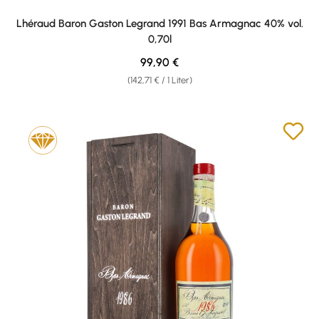
Lhéraud Baron Gaston Legrand 1991 Bas Armagnac 40% vol.
0,70l
Regulärer Preis:
99,90 €
(142,71 € / 1 Liter)