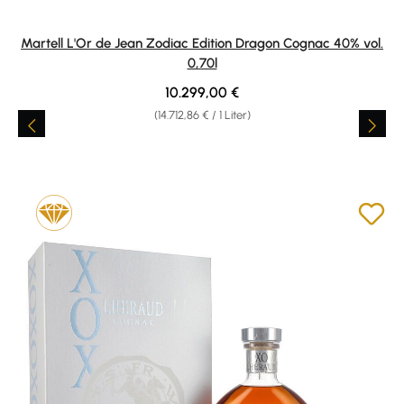
Martell L'Or de Jean Zodiac Edition Dragon Cognac 40% vol.
0,70l
Regulärer Preis:
10.299,00 €
(14.712,86 € / 1 Liter)