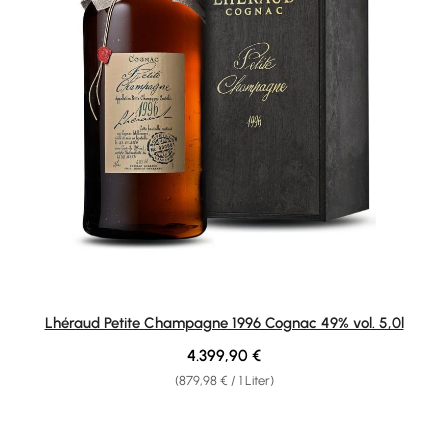
Lhéraud Petite Champagne 1996 Cognac 49% vol. 5,0l
Regulärer Preis:
4.399,90 €
(879,98 € / 1 Liter)