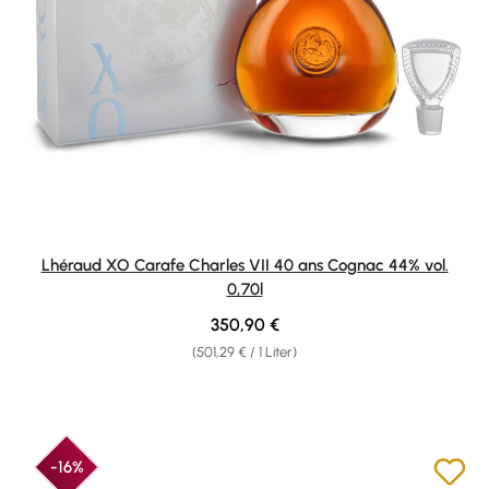
Lhéraud XO Carafe Charles VII 40 ans Cognac 44% vol.
0,70l
Regulärer Preis:
350,90 €
(501,29 € / 1 Liter)
-16%