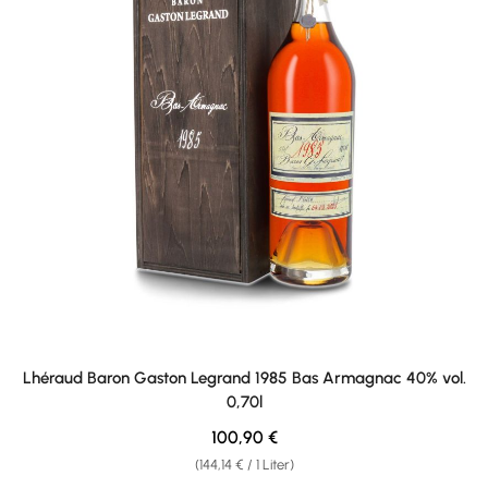
Lhéraud Baron Gaston Legrand 1985 Bas Armagnac 40% vol.
0,70l
Regulärer Preis:
100,90 €
(144,14 € / 1 Liter)