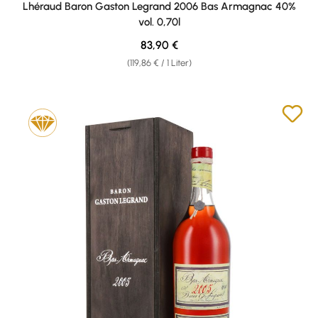
Lhéraud Baron Gaston Legrand 2006 Bas Armagnac 40%
vol. 0,70l
Regulärer Preis:
83,90 €
(119,86 € / 1 Liter)