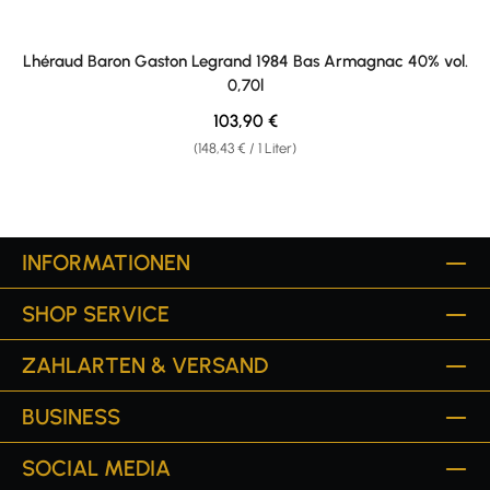
Lhéraud Baron Gaston Legrand 1984 Bas Armagnac 40% vol.
0,70l
Regulärer Preis:
103,90 €
(148,43 € / 1 Liter)
INFORMATIONEN
SHOP SERVICE
ZAHLARTEN & VERSAND
BUSINESS
SOCIAL MEDIA