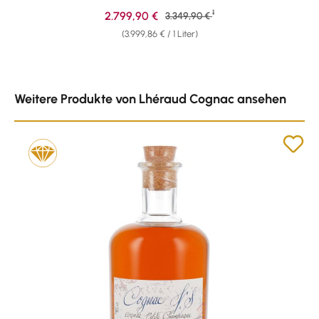
1
Verkaufspreis:
2.799,90 €
Regulärer Preis:
3.349,90 €
(3.999,86 € / 1 Liter)
Produktgalerie überspringen
Weitere Produkte von Lhéraud Cognac ansehen