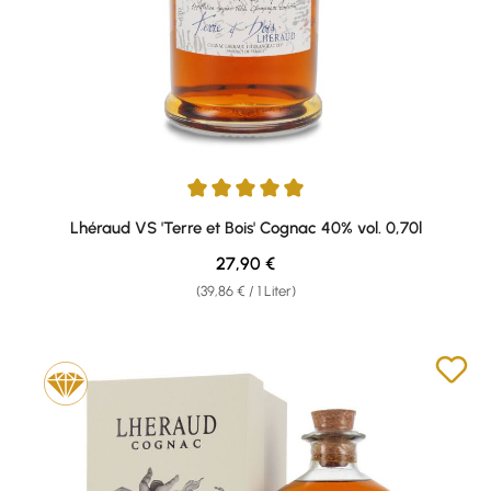
Durchschnittliche Bewertung von 5 von 5 Sternen
Lhéraud VS 'Terre et Bois' Cognac 40% vol. 0,70l
Regulärer Preis:
27,90 €
(39,86 € / 1 Liter)