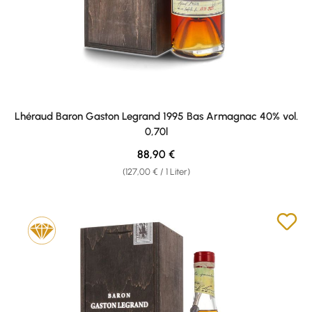
Lhéraud Baron Gaston Legrand 1995 Bas Armagnac 40% vol.
0,70l
Regulärer Preis:
88,90 €
(127,00 € / 1 Liter)