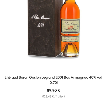
Lhéraud Baron Gaston Legrand 2001 Bas Armagnac 40% vol.
0,70l
Regulärer Preis:
89,90 €
(128,43 € / 1 Liter)