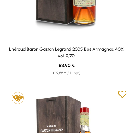
Lhéraud Baron Gaston Legrand 2005 Bas Armagnac 40%
vol. 0,70l
Regulärer Preis:
83,90 €
(119,86 € / 1 Liter)