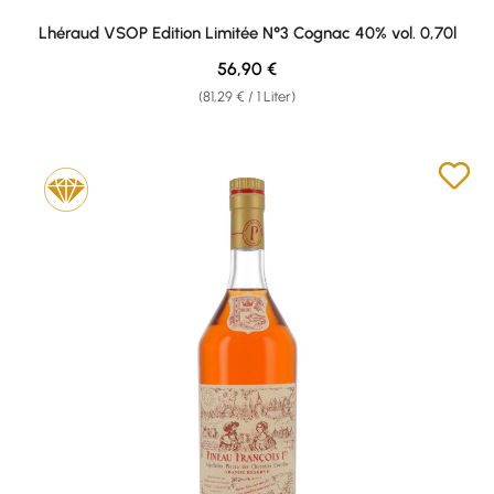
Lhéraud VSOP Edition Limitée N°3 Cognac 40% vol. 0,70l
Regulärer Preis:
56,90 €
(81,29 € / 1 Liter)