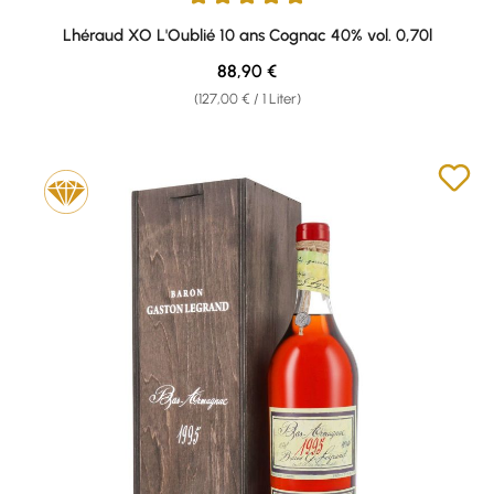
Durchschnittliche Bewertung von 5 von 5 Sternen
Lhéraud XO L'Oublié 10 ans Cognac 40% vol. 0,70l
Regulärer Preis:
88,90 €
(127,00 € / 1 Liter)