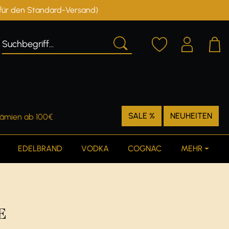
r für den Standard-Versand)
SALE %
NEUHEITEN
rämien ab 100€
EDELBRAND
VODKA
COGNAC
MEHR
E