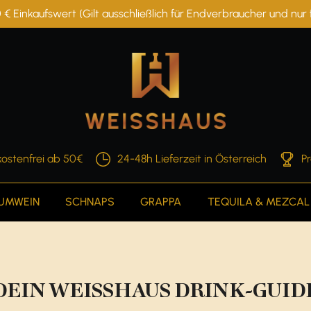
 € Einkaufswert (Gilt ausschließlich für Endverbraucher und nu
ostenfrei ab 50€
24-48h Lieferzeit in Österreich
P
AUMWEIN
SCHNAPS
GRAPPA
TEQUILA & MEZCAL
DEIN WEISSHAUS DRINK-GUID