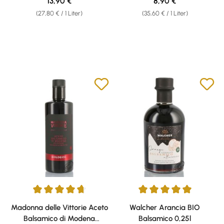
Regulärer Preis:
Regulärer Preis:
13,90 €
8,90 €
(27,80 € / 1 Liter)
(35,60 € / 1 Liter)
Durchschnittliche Bewertung von 4.8 von 5 Sternen
Durchschnittliche Bewertung v
Madonna delle Vittorie Aceto
Walcher Arancia BIO
Balsamico di Modena
Balsamico 0,25l