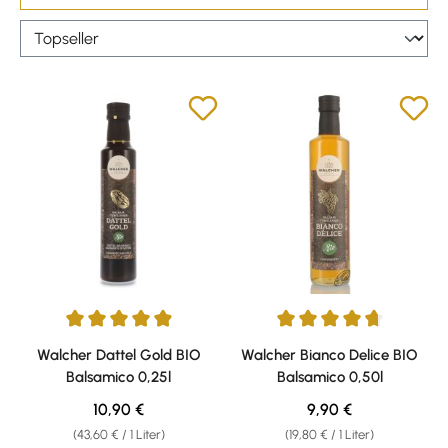
Durchschnittliche Bewertung von 4.89 von 5 Sternen
Durchschnittliche Bewertung v
Walcher Dattel Gold BIO
Walcher Bianco Delice BIO
Balsamico 0,25l
Balsamico 0,50l
Regulärer Preis:
Regulärer Preis:
10,90 €
9,90 €
(43,60 € / 1 Liter)
(19,80 € / 1 Liter)