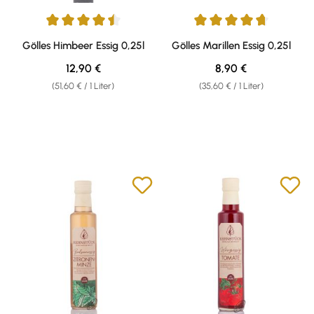
Durchschnittliche Bewertung von 4.58 von 5 Sternen
Durchschnittliche Bewertung v
Gölles Himbeer Essig 0,25l
Gölles Marillen Essig 0,25l
Regulärer Preis:
Regulärer Preis:
12,90 €
8,90 €
(51,60 € / 1 Liter)
(35,60 € / 1 Liter)