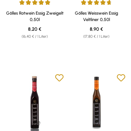
Durchschnittliche Bewertung von 4.88 von 5 Sternen
Durchschnittliche Bewertung v
Gölles Rotwein Essig Zweigelt
Gölles Weisswein Essig
0,50l
Veltliner 0,50l
Regulärer Preis:
Regulärer Preis:
8,20 €
8,90 €
(16,40 € / 1 Liter)
(17,80 € / 1 Liter)