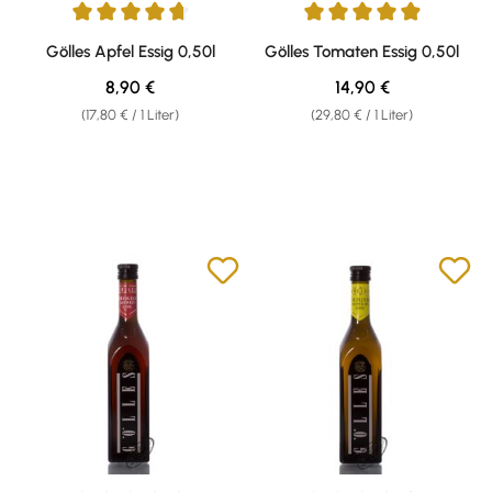
Durchschnittliche Bewertung von 4.76 von 5 Sternen
Durchschnittliche Bewertung v
Gölles Apfel Essig 0,50l
Gölles Tomaten Essig 0,50l
Regulärer Preis:
Regulärer Preis:
8,90 €
14,90 €
(17,80 € / 1 Liter)
(29,80 € / 1 Liter)