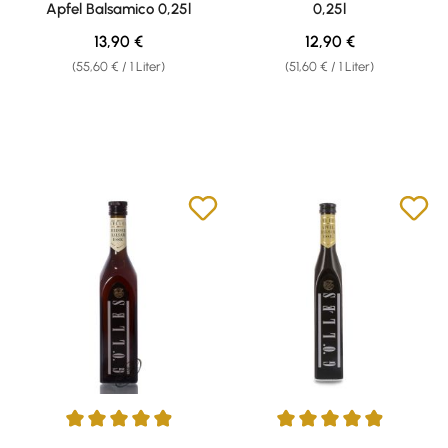
Apfel Balsamico 0,25l
0,25l
Regulärer Preis:
Regulärer Preis:
13,90 €
12,90 €
(55,60 € / 1 Liter)
(51,60 € / 1 Liter)
Durchschnittliche Bewertung von 4.95 von 5 Sternen
Durchschnittliche Bewertung v