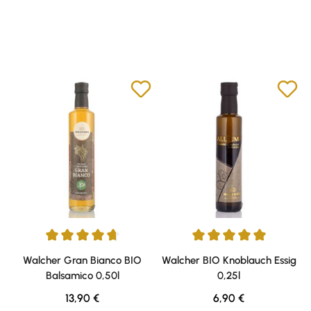
Durchschnittliche Bewertung von 4.75 von 5 Sternen
Durchschnittliche Bewertung v
Walcher Gran Bianco BIO
Walcher BIO Knoblauch Essig
Balsamico 0,50l
0,25l
Regulärer Preis:
Regulärer Preis:
13,90 €
6,90 €