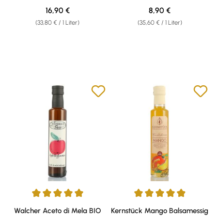
Biologico 0,50l
Regulärer Preis:
Regulärer Preis:
16,90 €
8,90 €
(33,80 € / 1 Liter)
(35,60 € / 1 Liter)
Durchschnittliche Bewertung von 5 von 5 Sternen
Durchschnittliche Bewertung v
Walcher Aceto di Mela BIO
Kernstück Mango Balsamessig