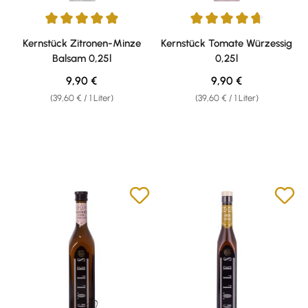
Durchschnittliche Bewertung von 4.9 von 5 Sternen
Durchschnittliche Bewertung v
Kernstück Zitronen-Minze
Kernstück Tomate Würzessig
Balsam 0,25l
0,25l
Regulärer Preis:
Regulärer Preis:
9,90 €
9,90 €
(39,60 € / 1 Liter)
(39,60 € / 1 Liter)