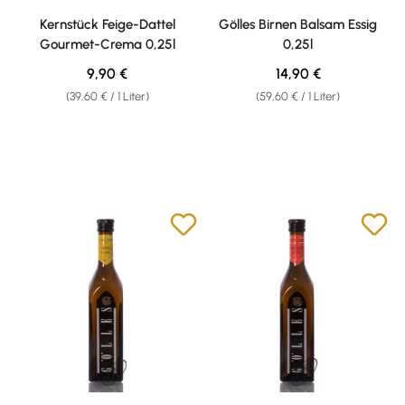
Durchschnittliche Bewertung von 5 von 5 Sternen
Durchschnittliche Bewertung v
Kernstück Feige-Dattel
Gölles Birnen Balsam Essig
Gourmet-Crema 0,25l
0,25l
Regulärer Preis:
Regulärer Preis:
9,90 €
14,90 €
(39,60 € / 1 Liter)
(59,60 € / 1 Liter)