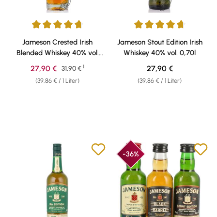
Durchschnittliche Bewertung von 4.81 von 5 Sternen
Durchschnittliche Bewertung v
Jameson Crested Irish
Jameson Stout Edition Irish
Blended Whiskey 40% vol.
Whiskey 40% vol. 0,70l
0,70l
1
Verkaufspreis:
Regulärer Preis:
27,90 €
Regulärer Preis:
27,90 €
31,90 €
(39,86 € / 1 Liter)
(39,86 € / 1 Liter)
-36%