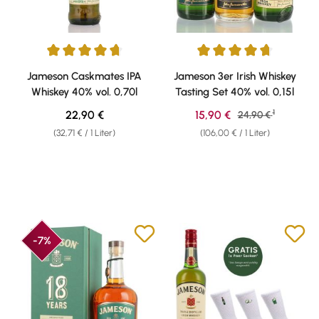
Durchschnittliche Bewertung von 4.71 von 5 Sternen
Durchschnittliche Bewertung v
Jameson Caskmates IPA
Jameson 3er Irish Whiskey
Whiskey 40% vol. 0,70l
Tasting Set 40% vol. 0,15l
1
Regulärer Preis:
Verkaufspreis:
22,90 €
15,90 €
Regulärer Preis:
24,90 €
(32,71 € / 1 Liter)
(106,00 € / 1 Liter)
-7%