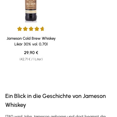
Durchschnittliche Bewertung von 4.83 von 5 Sternen
Jameson Cold Brew Whiskey
Likör 30% vol. 0,70l
Regulärer Preis:
29,90 €
(42,71 € / 1 Liter)
Ein Blick in die Geschichte von Jameson
Whiskey
1740 wird John Jameson geboren und dort beginnt die