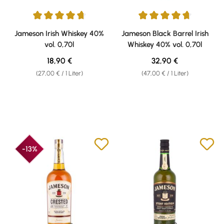
Durchschnittliche Bewertung von 4.8 von 5 Sternen
Durchschnittliche Bewertung v
Jameson Irish Whiskey 40%
Jameson Black Barrel Irish
vol. 0,70l
Whiskey 40% vol. 0,70l
Regulärer Preis:
Regulärer Preis:
18,90 €
32,90 €
(27,00 € / 1 Liter)
(47,00 € / 1 Liter)
-13%