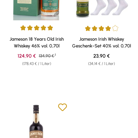
Durchschnittliche Bewertung von 4.91 von 5 Sternen
Durchschnittliche Bewertung v
Jameson 18 Years Old Irish
Jameson Irish Whiskey
Whiskey 46% vol. 0,70l
Geschenk-Set 40% vol. 0,70l
1
Verkaufspreis:
Regulärer Preis:
124,90 €
Regulärer Preis:
23,90 €
134,90 €
(178,43 € / 1 Liter)
(34,14 € / 1 Liter)