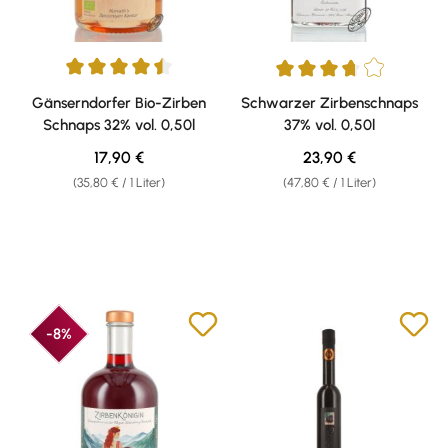
Durchschnittliche Bewertung von 4.57 von 5 Sternen
Durchschnittliche Bewertung v
Gänserndorfer Bio-Zirben
Schwarzer Zirbenschnaps
Schnaps 32% vol. 0,50l
37% vol. 0,50l
Regulärer Preis:
Regulärer Preis:
17,90 €
23,90 €
(35,80 € / 1 Liter)
(47,80 € / 1 Liter)
-8%