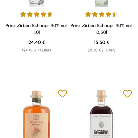
Durchschnittliche Bewertung von 4.78 von 5 Sternen
Durchschnittliche Bewertung v
Prinz Zirben Schnaps 40% vol.
Prinz Zirben Schnaps 40% vol.
1,0l
0,50l
Regulärer Preis:
Regulärer Preis:
24,40 €
15,50 €
(24,40 € / 1 Liter)
(31,00 € / 1 Liter)