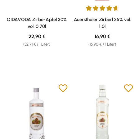
Durchschnittliche Bewertung v
OIDAVODA Zirbe-Apfel 30%
Auersthaler Zirberl 35% vol.
vol. 0,70l
1,0l
Regulärer Preis:
Regulärer Preis:
22,90 €
16,90 €
(32,71 € / 1 Liter)
(16,90 € / 1 Liter)