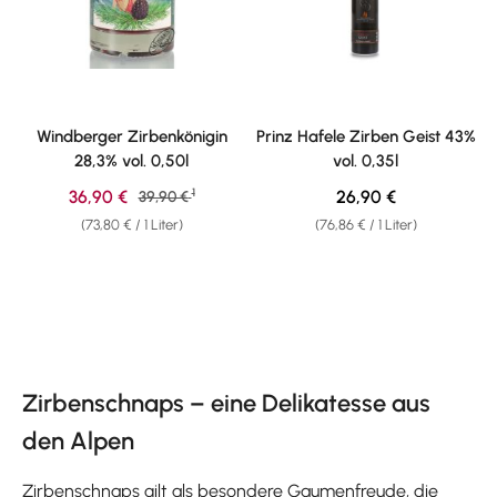
Windberger Zirbenkönigin
Prinz Hafele Zirben Geist 43%
28,3% vol. 0,50l
vol. 0,35l
1
Verkaufspreis:
Regulärer Preis:
36,90 €
Regulärer Preis:
26,90 €
39,90 €
(73,80 € / 1 Liter)
(76,86 € / 1 Liter)
Zirbenschnaps – eine Delikatesse aus
den Alpen
Zirbenschnaps gilt als besondere Gaumenfreude, die