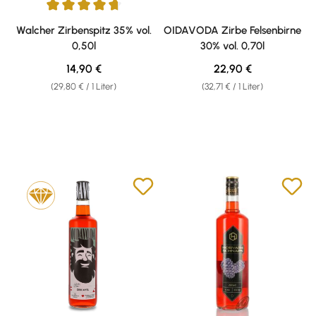
Durchschnittliche Bewertung von 4.87 von 5 Sternen
Walcher Zirbenspitz 35% vol.
OIDAVODA Zirbe Felsenbirne
0,50l
30% vol. 0,70l
Regulärer Preis:
Regulärer Preis:
14,90 €
22,90 €
(29,80 € / 1 Liter)
(32,71 € / 1 Liter)