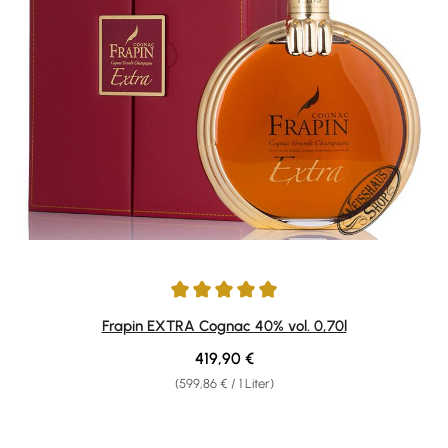
Durchschnittliche Bewertung von 5 von 5 Sternen
Frapin EXTRA Cognac 40% vol. 0,70l
Regulärer Preis:
419,90 €
(599,86 € / 1 Liter)