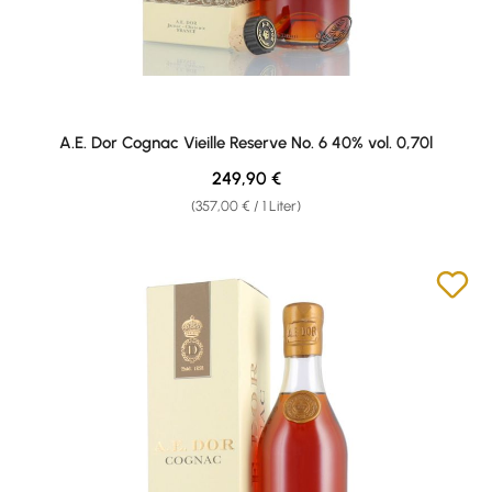
A.E. Dor Cognac Vieille Reserve No. 6 40% vol. 0,70l
Regulärer Preis:
249,90 €
(357,00 € / 1 Liter)