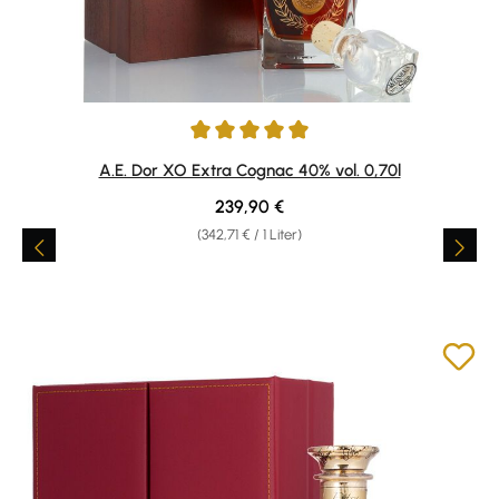
Durchschnittliche Bewertung von 5 von 5 Sternen
A.E. Dor XO Extra Cognac 40% vol. 0,70l
Regulärer Preis:
239,90 €
(342,71 € / 1 Liter)