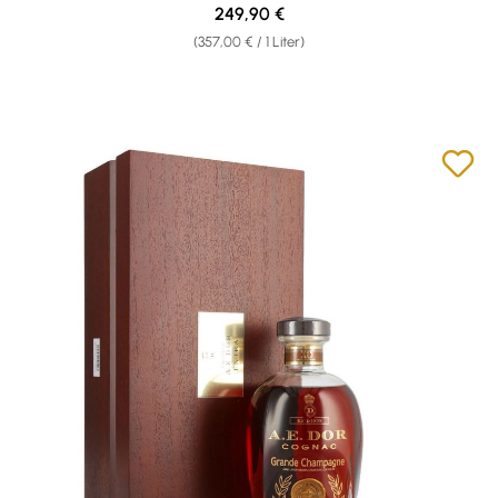
Regulärer Preis:
249,90 €
(357,00 € / 1 Liter)