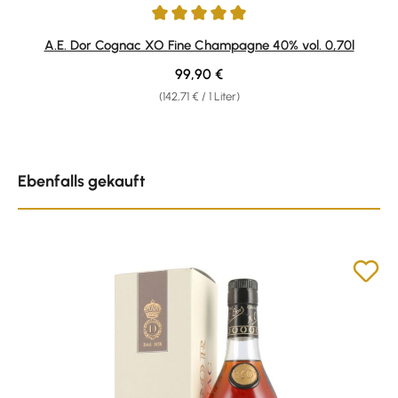
Durchschnittliche Bewertung von 5 von 5 Sternen
A.E. Dor Cognac XO Fine Champagne 40% vol. 0,70l
Regulärer Preis:
99,90 €
(142,71 € / 1 Liter)
Produktgalerie überspringen
Ebenfalls gekauft