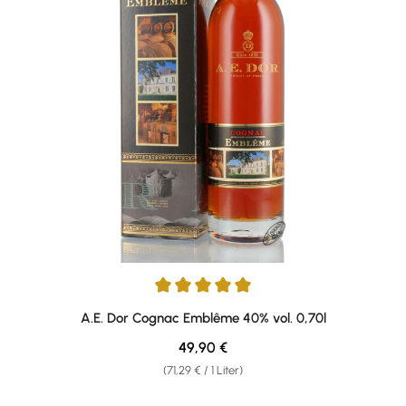
Durchschnittliche Bewertung von 5 von 5 Sternen
A.E. Dor Cognac Emblême 40% vol. 0,70l
Regulärer Preis:
49,90 €
(71,29 € / 1 Liter)