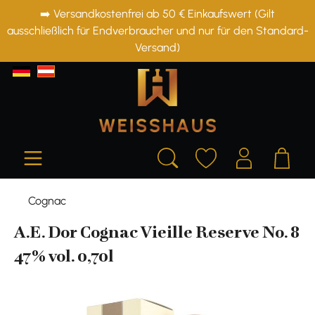
➡️ Versandkostenfrei ab 50 € Einkaufswert (Gilt
alt springen
ausschließlich für Endverbraucher und nur für den Standard-
Versand)
Cognac
A.E. Dor Cognac Vieille Reserve No. 8
47% vol. 0,70l
Bildergalerie überspringen