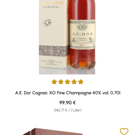
Durchschnittliche Bewertung von 5 von 5 Sternen
A.E. Dor Cognac XO Fine Champagne 40% vol. 0,70l
Regulärer Preis:
99,90 €
(142,71 € / 1 Liter)