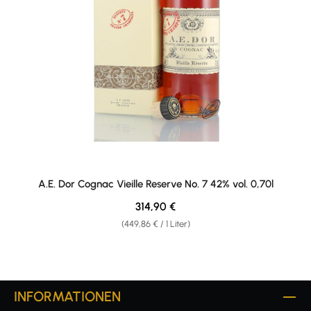
A.E. Dor Cognac Vieille Reserve No. 7 42% vol. 0,70l
Regulärer Preis:
314,90 €
(449,86 € / 1 Liter)
INFORMATIONEN