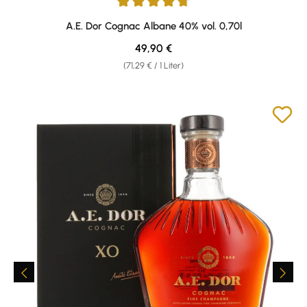
Durchschnittliche Bewertung von 4.8 von 5 Sternen
A.E. Dor Cognac Albane 40% vol. 0,70l
Regulärer Preis:
49,90 €
(71,29 € / 1 Liter)