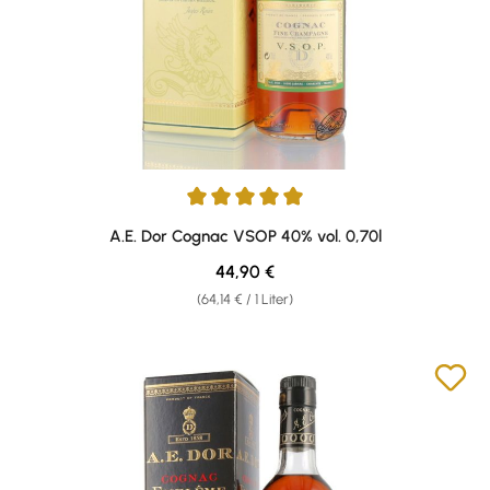
Durchschnittliche Bewertung von 5 von 5 Sternen
A.E. Dor Cognac VSOP 40% vol. 0,70l
Regulärer Preis:
44,90 €
(64,14 € / 1 Liter)