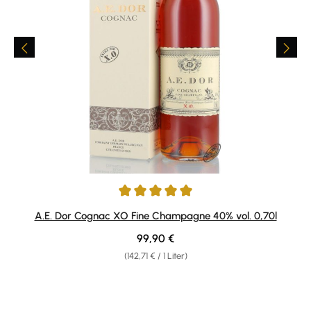
Durchschnittliche Bewertung von 5 von 5 Sternen
A.E. Dor Cognac XO Fine Champagne 40% vol. 0,70l
Regulärer Preis:
99,90 €
(142,71 € / 1 Liter)
Produktgalerie überspringen