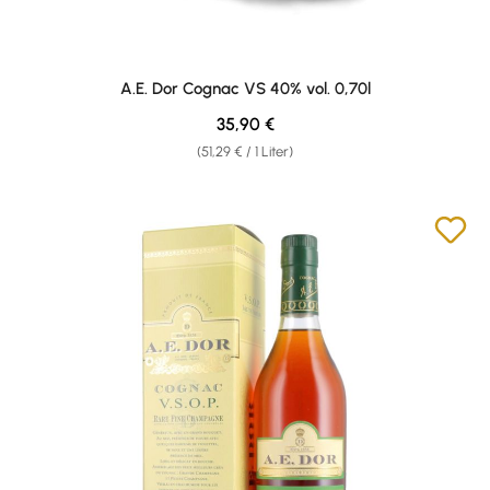
A.E. Dor Cognac VS 40% vol. 0,70l
Regulärer Preis:
35,90 €
(51,29 € / 1 Liter)