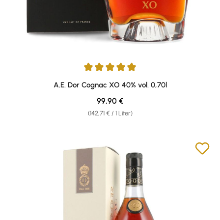
Durchschnittliche Bewertung von 4.88 von 5 Sternen
A.E. Dor Cognac XO 40% vol. 0,70l
Regulärer Preis:
99,90 €
(142,71 € / 1 Liter)