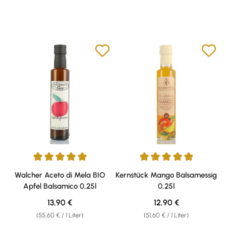
Durchschnittliche Bewertung von 5 von 5 Sternen
Durchschnittliche Bewertung v
Walcher Aceto di Mela BIO
Kernstück Mango Balsamessig
Apfel Balsamico 0,25l
0,25l
Regulärer Preis:
Regulärer Preis:
13,90 €
12,90 €
(55,60 € / 1 Liter)
(51,60 € / 1 Liter)