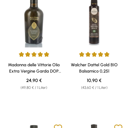
Durchschnittliche Bewertung von 4.97 von 5 Sternen
Durchschnittliche Bewertung v
Madonna delle Vittorie Olio
Walcher Dattel Gold BIO
Extra Vergine Garda DOP
Balsamico 0,25l
Olivenöl 0,50l
Regulärer Preis:
Regulärer Preis:
24,90 €
10,90 €
(49,80 € / 1 Liter)
(43,60 € / 1 Liter)