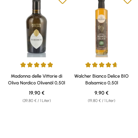
Durchschnittliche Bewertung von 4.93 von 5 Sternen
Durchschnittliche Bewertung v
Madonna delle Vittorie di
Walcher Bianco Delice BIO
Oliva Nordico Olivenöl 0,50l
Balsamico 0,50l
Regulärer Preis:
Regulärer Preis:
19,90 €
9,90 €
(39,80 € / 1 Liter)
(19,80 € / 1 Liter)