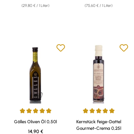
(29,80 € / 1 Liter)
(75,60 € / 1 Liter)
Durchschnittliche Bewertung von 4.96 von 5 Sternen
Durchschnittliche Bewertung v
Gölles Oliven Öl 0,50l
Kernstück Feige-Dattel
Gourmet-Crema 0,25l
Regulärer Preis:
14,90 €