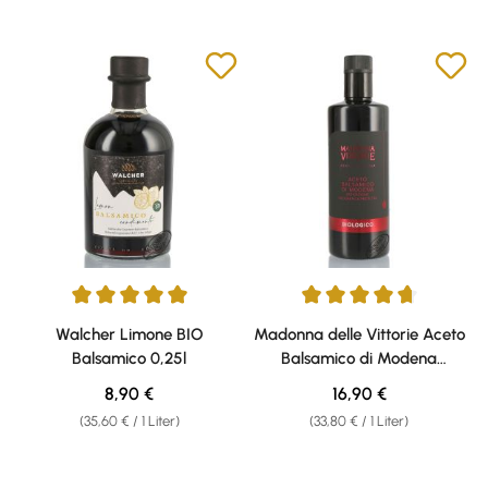
Durchschnittliche Bewertung von 5 von 5 Sternen
Durchschnittliche Bewertung v
Walcher Limone BIO
Madonna delle Vittorie Aceto
Balsamico 0,25l
Balsamico di Modena
Biologico 0,50l
Regulärer Preis:
Regulärer Preis:
8,90 €
16,90 €
(35,60 € / 1 Liter)
(33,80 € / 1 Liter)