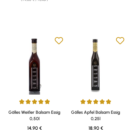
Durchschnittliche Bewertung von 4.95 von 5 Sternen
Durchschnittliche Bewertung v
Gölles Weißer Balsam Essig
Gölles Apfel Balsam Essig
0,50l
0,25l
Regulärer Preis:
Regulärer Preis:
14,90 €
18,90 €