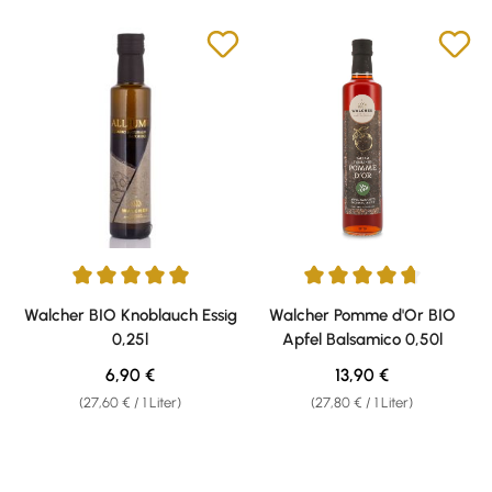
Durchschnittliche Bewertung von 5 von 5 Sternen
Durchschnittliche Bewertung v
Walcher BIO Knoblauch Essig
Walcher Pomme d'Or BIO
0,25l
Apfel Balsamico 0,50l
Regulärer Preis:
Regulärer Preis:
6,90 €
13,90 €
(27,60 € / 1 Liter)
(27,80 € / 1 Liter)