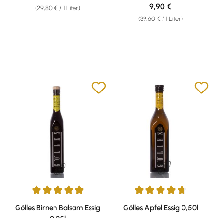
Regulärer Preis:
9,90 €
(29,80 € / 1 Liter)
(39,60 € / 1 Liter)
Durchschnittliche Bewertung von 4.9 von 5 Sternen
Durchschnittliche Bewertung v
Gölles Birnen Balsam Essig
Gölles Apfel Essig 0,50l