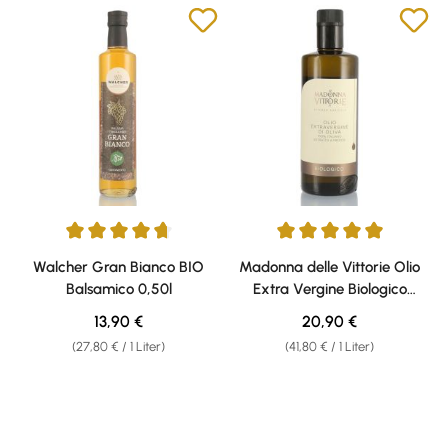
Durchschnittliche Bewertung von 4.75 von 5 Sternen
Durchschnittliche Bewertung v
Walcher Gran Bianco BIO
Madonna delle Vittorie Olio
Balsamico 0,50l
Extra Vergine Biologico
Olivenöl 0,50l
Regulärer Preis:
Regulärer Preis:
13,90 €
20,90 €
(27,80 € / 1 Liter)
(41,80 € / 1 Liter)