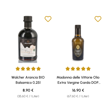
Durchschnittliche Bewertung von 5 von 5 Sternen
Durchschnittliche Bewertung v
Walcher Arancia BIO
Madonna delle Vittorie Olio
Balsamico 0,25l
Extra Vergine Garda DOP
Olivenöl 0,25l
Regulärer Preis:
Regulärer Preis:
8,90 €
16,90 €
(35,60 € / 1 Liter)
(67,60 € / 1 Liter)