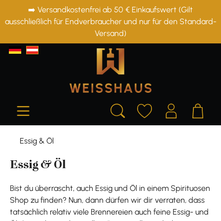
➡️ Versandkostenfrei ab 50 € Einkaufswert (Gilt
alt springen
ausschließlich für Endverbraucher und nur für den Standard-
Versand)
Essig & Öl
Essig & Öl
Bist du überrascht, auch Essig und Öl in einem Spirituosen
Shop zu finden? Nun, dann dürfen wir dir verraten, dass
tatsächlich relativ viele Brennereien auch feine Essig- und