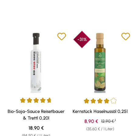
-31%
Durchschnittliche Bewertung von 4.83 von 5 Sternen
Durchschnittliche Bewertung v
Bio-Soja-Sauce Reisetbauer
Kernstück Haselnussöl 0,25l
& Trettl 0,20l
1
Verkaufspreis:
8,90 €
Regulärer Preis:
12,90 €
Regulärer Preis:
18,90 €
(35,60 € / 1 Liter)
(94,50 € / 1 Liter)