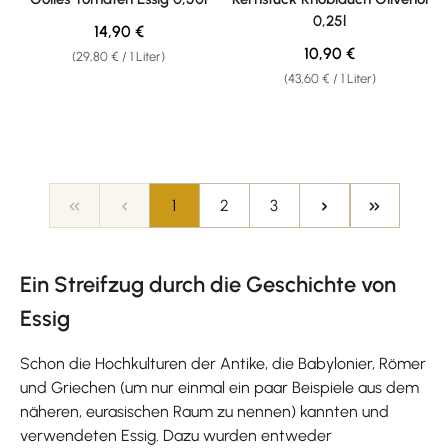
0,25l
Regulärer Preis:
14,90 €
Regulärer Preis:
10,90 €
(29,80 € / 1 Liter)
(43,60 € / 1 Liter)
Seite
Seite
Seite
1
2
3
Ein Streifzug durch die Geschichte von
Essig
Schon die Hochkulturen der Antike, die Babylonier, Römer
und Griechen (um nur einmal ein paar Beispiele aus dem
näheren, eurasischen Raum zu nennen) kannten und
verwendeten Essig. Dazu wurden entweder