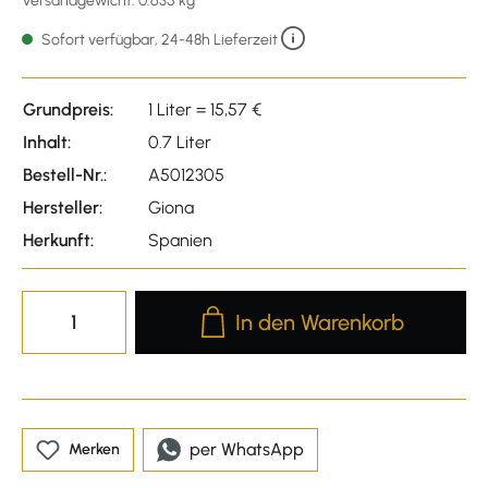
Versandgewicht: 0.635 kg
Sofort verfügbar, 24-48h Lieferzeit
Grundpreis:
1 Liter = 15,57 €
Inhalt:
0.7 Liter
Bestell-Nr.:
A5012305
Hersteller:
Giona
Herkunft:
Spanien
Produkt Anzahl: Gib den gewünscht
In den Warenkorb
per WhatsApp
Merken