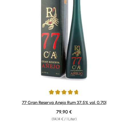
Durchschnittliche Bewertung von 4.86 von 5 Sternen
77 Gran Reserva Anejo Rum 37,5% vol. 0,70l
Regulärer Preis:
79,90 €
(114,14 € / 1 Liter)