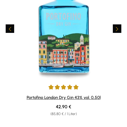
Durchschnittliche Bewertung von 4.91 von 5 Sternen
Portofino London Dry Gin 43% vol. 0,50l
Regulärer Preis:
42,90 €
(85,80 € / 1 Liter)