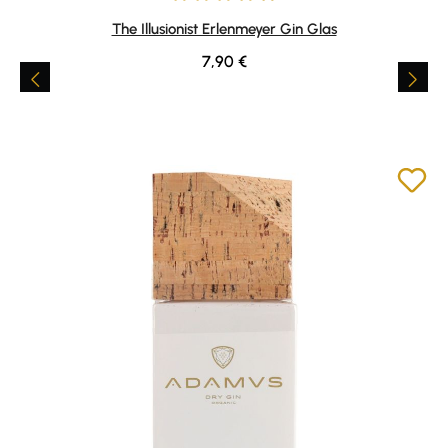
Durchschnittliche Bewertung von 4.89 von 5 Sternen
The Illusionist Erlenmeyer Gin Glas
Regulärer Preis:
7,90 €