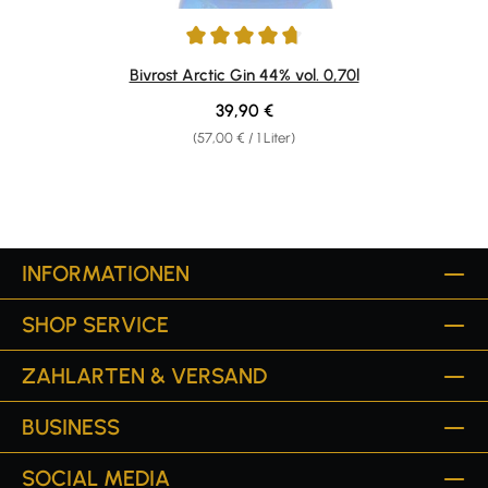
Durchschnittliche Bewertung von 4.8 von 5 Sternen
Bivrost Arctic Gin 44% vol. 0,70l
Regulärer Preis:
39,90 €
(57,00 € / 1 Liter)
INFORMATIONEN
SHOP SERVICE
ZAHLARTEN & VERSAND
BUSINESS
SOCIAL MEDIA