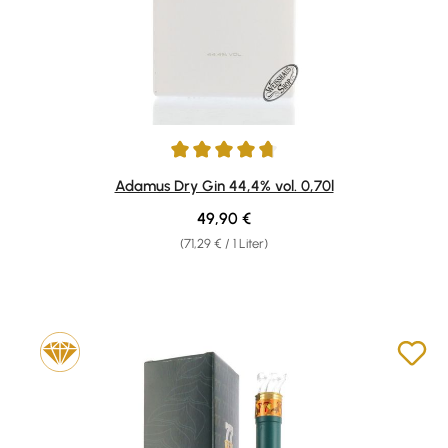
Durchschnittliche Bewertung von 4.79 von 5 Sternen
Adamus Dry Gin 44,4% vol. 0,70l
Regulärer Preis:
49,90 €
(71,29 € / 1 Liter)