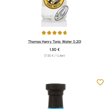
Durchschnittliche Bewertung von 4.78 von 5 Sternen
Thomas Henry Tonic Water 0,20l
Regulärer Preis:
1,50 €
(7,50 € / 1 Liter)