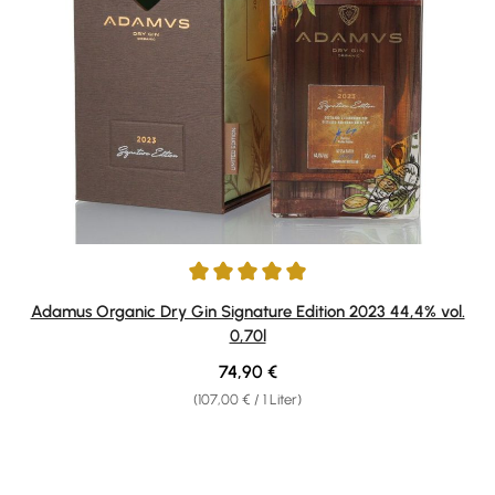
Durchschnittliche Bewertung von 5 von 5 Sternen
Adamus Organic Dry Gin Signature Edition 2023 44,4% vol.
0,70l
Regulärer Preis:
74,90 €
(107,00 € / 1 Liter)