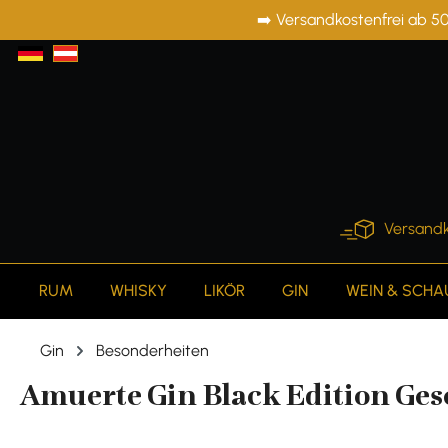
➡️ Versandkostenfrei ab 50
springen
Zur Hauptnavigation springen
Versandk
RUM
WHISKY
LIKÖR
GIN
WEIN & SCH
Gin
Besonderheiten
Amuerte Gin Black Edition Gesc