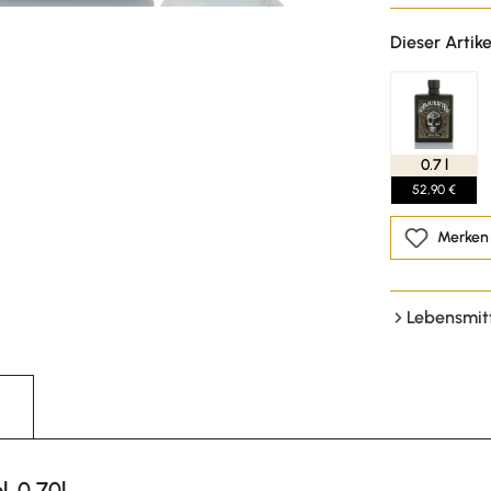
Dieser Artike
0.7 l
52,90 €
Merken
Lebensmit
. 0,70l