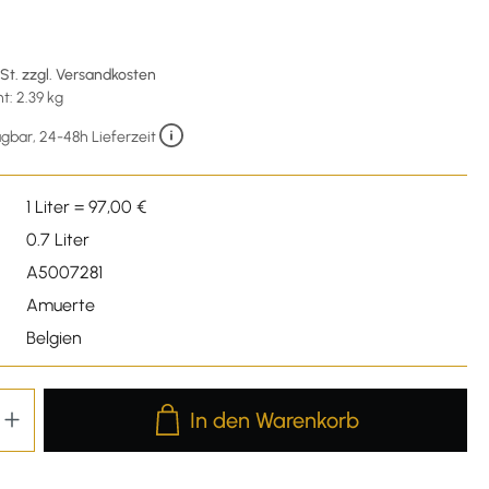
wSt. zzgl. Versandkosten
: 2.39 kg
gbar, 24-48h Lieferzeit
1 Liter = 97,00 €
0.7 Liter
A5007281
Amuerte
Belgien
Produkt Anzahl: Gib den gewünschten We
In den Warenkorb