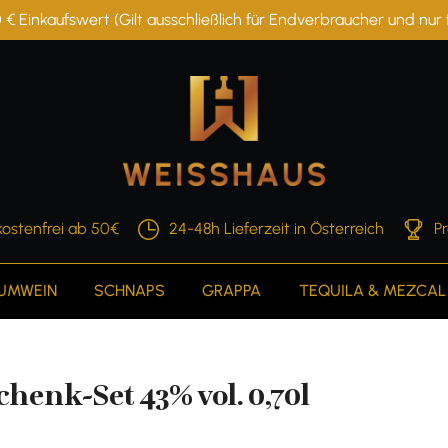
 € Einkaufswert (Gilt ausschließlich für Endverbraucher und nu
ostenfrei ab 50€
24-48h Lieferzeit in Österreich
P
AUMWEIN
SCHNAPS
GRAPPA
TEQUILA & MEZCAL
henk-Set 43% vol. 0,70l