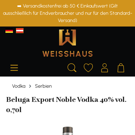
➡️ Versandkostenfrei ab 50 € Einkaufswert (Gilt
alt springen
ausschließlich für Endverbraucher und nur für den Standard-
Versand)
Vodka
Serbien
Beluga Export Noble Vodka 40% vol.
0,70l
Bildergalerie überspringen