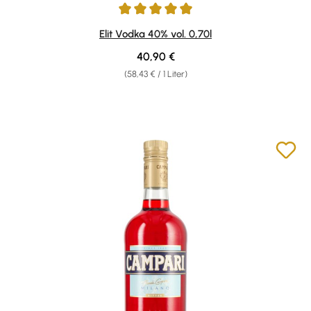
Durchschnittliche Bewertung von 4.91 von 5 Sternen
Elit Vodka 40% vol. 0,70l
Regulärer Preis:
40,90 €
(58,43 € / 1 Liter)