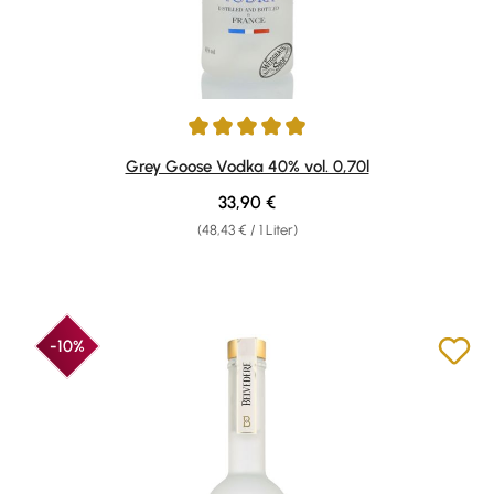
Durchschnittliche Bewertung von 4.95 von 5 Sternen
Grey Goose Vodka 40% vol. 0,70l
Regulärer Preis:
33,90 €
(48,43 € / 1 Liter)
-10%