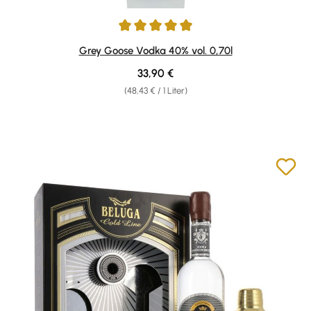
Durchschnittliche Bewertung von 4.95 von 5 Sternen
Grey Goose Vodka 40% vol. 0,70l
Regulärer Preis:
33,90 €
(48,43 € / 1 Liter)