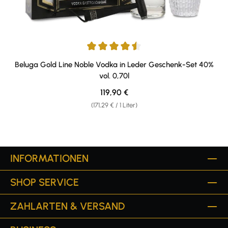
Durchschnittliche Bewertung von 4.5 von 5 Sternen
Beluga Gold Line Noble Vodka in Leder Geschenk-Set 40%
vol. 0,70l
Regulärer Preis:
119,90 €
(171,29 € / 1 Liter)
INFORMATIONEN
SHOP SERVICE
ZAHLARTEN & VERSAND