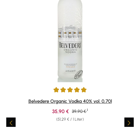
Durchschnittliche Bewertung von 5 von 5 Sternen
Belvedere Organic Vodka 40% vol. 0,70l
1
Verkaufspreis:
35,90 €
Regulärer Preis:
39,90 €
(51,29 € / 1 Liter)