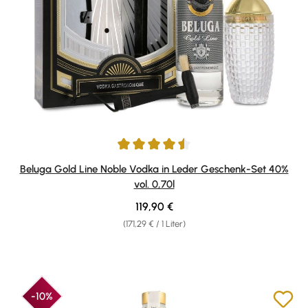
Durchschnittliche Bewertung von 4.5 von 5 Sternen
Beluga Gold Line Noble Vodka in Leder Geschenk-Set 40%
vol. 0,70l
Regulärer Preis:
119,90 €
(171,29 € / 1 Liter)
-10%