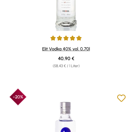
Durchschnittliche Bewertung von 4.91 von 5 Sternen
Elit Vodka 40% vol. 0,70l
Regulärer Preis:
40,90 €
(58,43 € / 1 Liter)
-20%