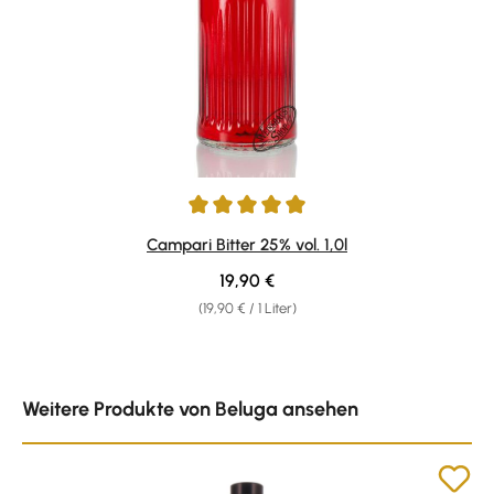
Durchschnittliche Bewertung von 4.92 von 5 Sternen
Campari Bitter 25% vol. 1,0l
Regulärer Preis:
19,90 €
(19,90 € / 1 Liter)
Produktgalerie überspringen
Weitere Produkte von Beluga ansehen