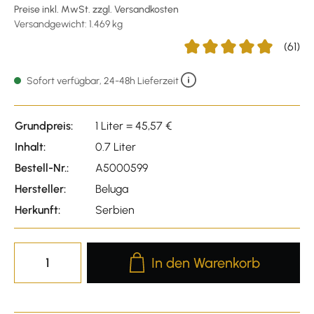
Preise inkl. MwSt. zzgl. Versandkosten
Versandgewicht: 1.469 kg
(61)
Durchschnittliche Bewertu
Sofort verfügbar, 24-48h Lieferzeit
Grundpreis:
1 Liter = 45,57 €
Inhalt:
0.7 Liter
Bestell-Nr.:
A5000599
Hersteller:
Beluga
Herkunft:
Serbien
Produkt Anzahl: Gib den gewünscht
In den Warenkorb