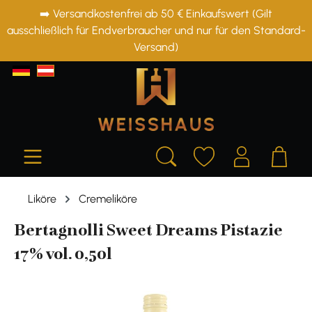
➡️ Versandkostenfrei ab 50 € Einkaufswert (Gilt
alt springen
ausschließlich für Endverbraucher und nur für den Standard-
Versand)
Liköre
Cremeliköre
Bertagnolli Sweet Dreams Pistazie
17% vol. 0,50l
Bildergalerie überspringen