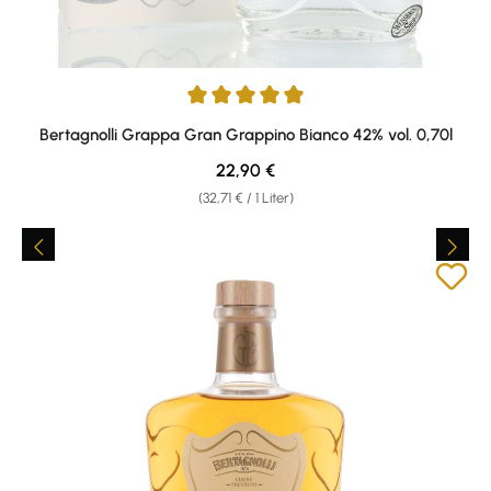
Durchschnittliche Bewertung von 5 von 5 Sternen
Bertagnolli Grappa Gran Grappino Bianco 42% vol. 0,70l
Regulärer Preis:
22,90 €
(32,71 € / 1 Liter)