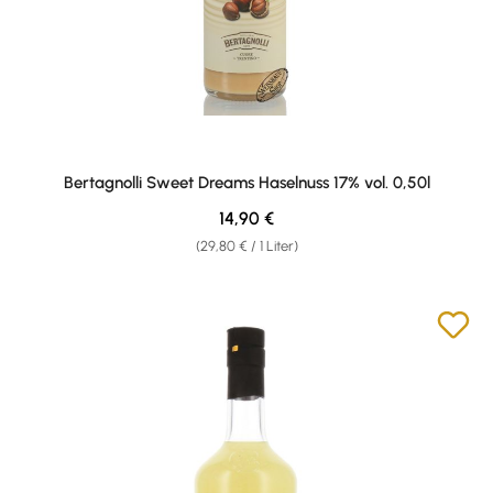
Bertagnolli Sweet Dreams Haselnuss 17% vol. 0,50l
Regulärer Preis:
14,90 €
(29,80 € / 1 Liter)