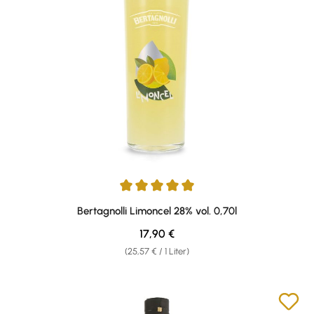
Durchschnittliche Bewertung von 5 von 5 Sternen
Bertagnolli Limoncel 28% vol. 0,70l
Regulärer Preis:
17,90 €
(25,57 € / 1 Liter)