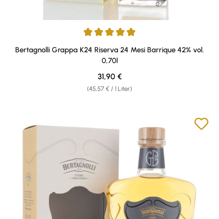
Durchschnittliche Bewertung von 4.89 von 5 Sternen
Bertagnolli Grappa K24 Riserva 24 Mesi Barrique 42% vol.
0,70l
Regulärer Preis:
31,90 €
(45,57 € / 1 Liter)