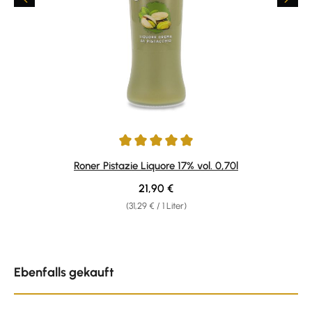
Durchschnittliche Bewertung von 5 von 5 Sternen
Roner Pistazie Liquore 17% vol. 0,70l
Regulärer Preis:
21,90 €
(31,29 € / 1 Liter)
Produktgalerie überspringen
Ebenfalls gekauft