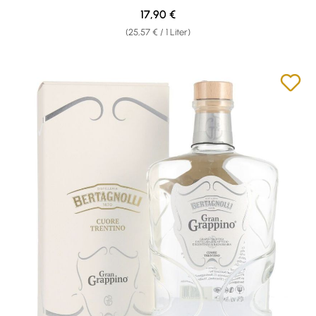
Regulärer Preis:
17,90 €
(25,57 € / 1 Liter)