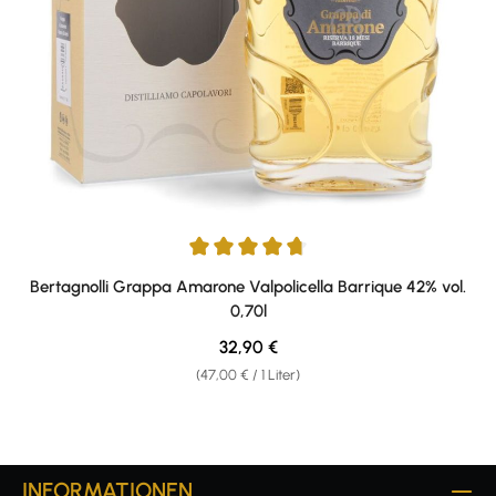
Durchschnittliche Bewertung von 4.67 von 5 Sternen
Bertagnolli Grappa Amarone Valpolicella Barrique 42% vol.
0,70l
Regulärer Preis:
32,90 €
(47,00 € / 1 Liter)
INFORMATIONEN