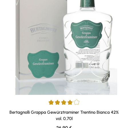
Durchschnittliche Bewertung von 4 von 5 Sternen
Bertagnolli Grappa Gewürztraminer Trentino Bianca 42%
vol. 0,70l
Regulärer Preis:
26,90 €