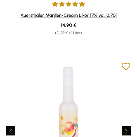
Durchschnittliche Bewertung von 4.88 von 5 Sternen
Auersthaler Marillen-Cream Likör 17% vol. 0,70l
Regulärer Preis:
14,90 €
(21,29 € / 1 Liter)