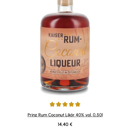
Durchschnittliche Bewertung von 4.92 von 5 Sternen
Prinz Rum Coconut Likör 40% vol. 0,50l
Regulärer Preis:
14,40 €