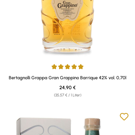
Durchschnittliche Bewertung von 4.93 von 5 Sternen
Bertagnolli Grappa Gran Grappino Barrique 42% vol. 0,70l
Regulärer Preis:
24,90 €
(35,57 € / 1 Liter)