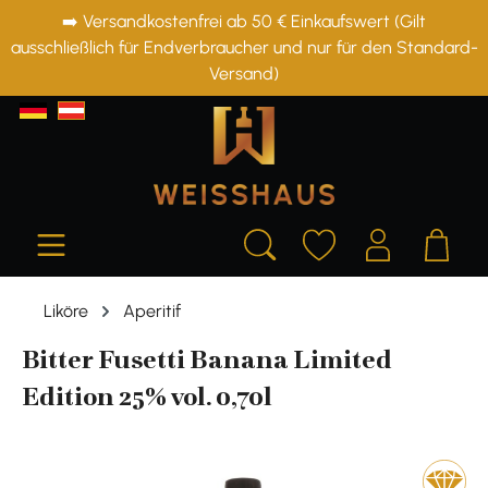
➡️ Versandkostenfrei ab 50 € Einkaufswert (Gilt
alt springen
ausschließlich für Endverbraucher und nur für den Standard-
Versand)
Liköre
Aperitif
Bitter Fusetti Banana Limited
Edition 25% vol. 0,70l
Bildergalerie überspringen