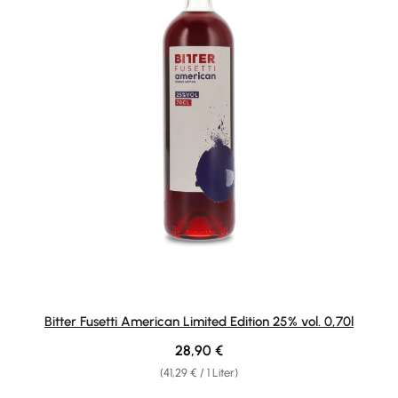
Bitter Fusetti American Limited Edition 25% vol. 0,70l
Regulärer Preis:
28,90 €
(41,29 € / 1 Liter)