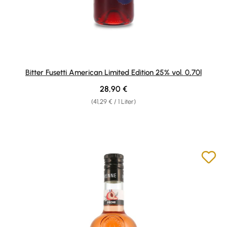
Bitter Fusetti American Limited Edition 25% vol. 0,70l
Regulärer Preis:
28,90 €
(41,29 € / 1 Liter)