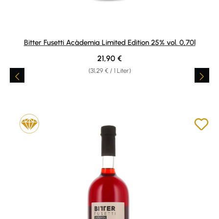
Bitter Fusetti Acàdemia Limited Edition 25% vol. 0,70l
Regulärer Preis:
21,90 €
(31,29 € / 1 Liter)