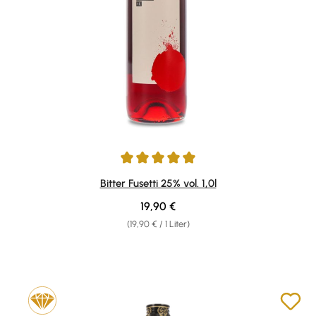
Durchschnittliche Bewertung von 5 von 5 Sternen
Bitter Fusetti 25% vol. 1,0l
Regulärer Preis:
19,90 €
(19,90 € / 1 Liter)