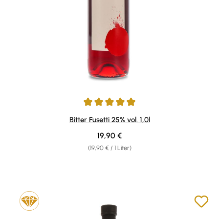
Durchschnittliche Bewertung von 5 von 5 Sternen
Bitter Fusetti 25% vol. 1,0l
Regulärer Preis:
19,90 €
(19,90 € / 1 Liter)