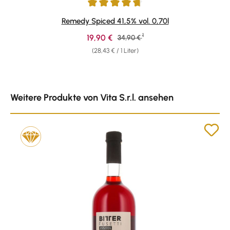
Durchschnittliche Bewertung von 4.67 von 5 Sternen
Remedy Spiced 41,5% vol. 0,70l
1
Verkaufspreis:
19,90 €
Regulärer Preis:
34,90 €
(28,43 € / 1 Liter)
Produktgalerie überspringen
Weitere Produkte von Vita S.r.l. ansehen