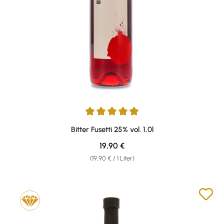
Durchschnittliche Bewertung von 5 von 5 Sternen
Bitter Fusetti 25% vol. 1,0l
Regulärer Preis:
19,90 €
(19,90 € / 1 Liter)