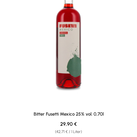
Bitter Fusetti Mexico 25% vol. 0,70l
Regulärer Preis:
29,90 €
(42,71 € / 1 Liter)