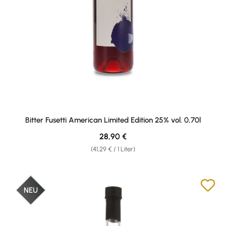
Bitter Fusetti American Limited Edition 25% vol. 0,70l
Regulärer Preis:
28,90 €
(41,29 € / 1 Liter)
NEU