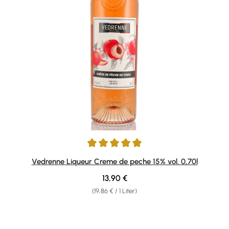
Durchschnittliche Bewertung von 5 von 5 Sternen
Vedrenne Liqueur Creme de peche 15% vol. 0,70l
Regulärer Preis:
13,90 €
(19,86 € / 1 Liter)