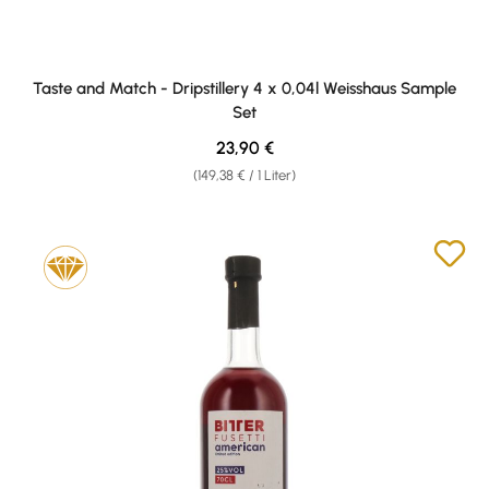
Taste and Match - Dripstillery 4 x 0,04l Weisshaus Sample
Set
Regulärer Preis:
23,90 €
(149,38 € / 1 Liter)