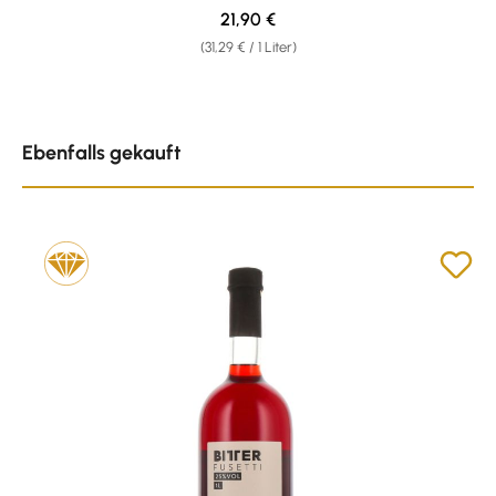
Regulärer Preis:
21,90 €
(31,29 € / 1 Liter)
Produktgalerie überspringen
Ebenfalls gekauft