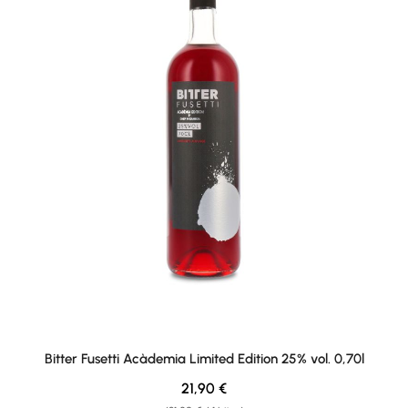
Bitter Fusetti Acàdemia Limited Edition 25% vol. 0,70l
Regulärer Preis:
21,90 €