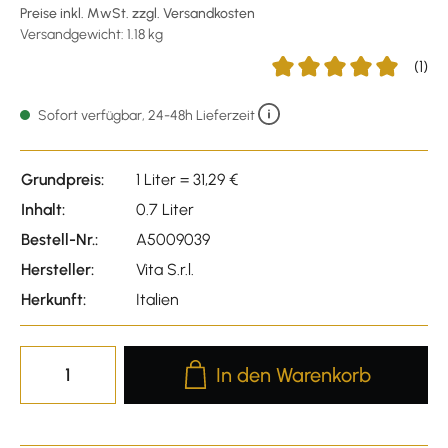
Preise inkl. MwSt. zzgl. Versandkosten
Versandgewicht: 1.18 kg
(1)
Durchschnittliche Bewer
Sofort verfügbar, 24-48h Lieferzeit
Grundpreis:
1 Liter = 31,29 €
Inhalt:
0.7 Liter
Bestell-Nr.:
A5009039
Hersteller:
Vita S.r.l.
Herkunft:
Italien
Produkt Anzahl: Gib den gewünscht
In den Warenkorb