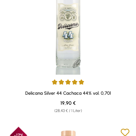
Durchschnittliche Bewertung von 5 von 5 Sternen
Delicana Silver 44 Cachaca 44% vol. 0,70l
Regulärer Preis:
19,90 €
(28,43 € / 1 Liter)
-17%