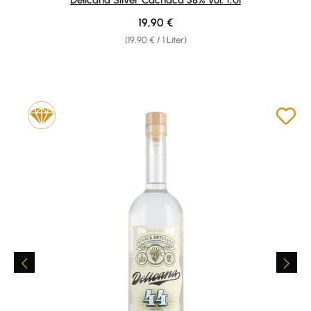
Regulärer Preis:
19,90 €
(19,90 € / 1 Liter)