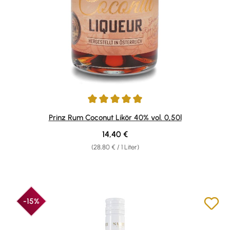
Durchschnittliche Bewertung von 4.92 von 5 Sternen
Prinz Rum Coconut Likör 40% vol. 0,50l
Regulärer Preis:
14,40 €
(28,80 € / 1 Liter)
-15%