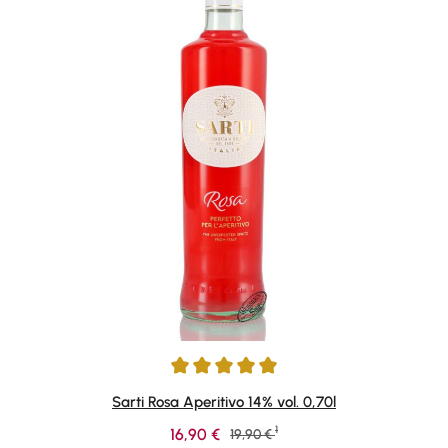
Durchschnittliche Bewertung von 5 von 5 Sternen
Sarti Rosa Aperitivo 14% vol. 0,70l
1
Verkaufspreis:
16,90 €
Regulärer Preis:
19,90 €