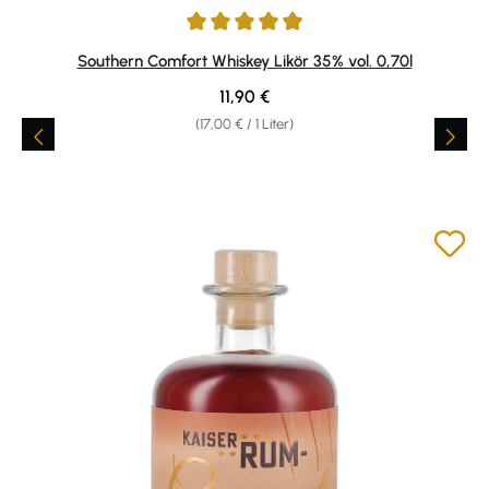
Durchschnittliche Bewertung von 4.88 von 5 Sternen
Southern Comfort Whiskey Likör 35% vol. 0,70l
Regulärer Preis:
11,90 €
(17,00 € / 1 Liter)