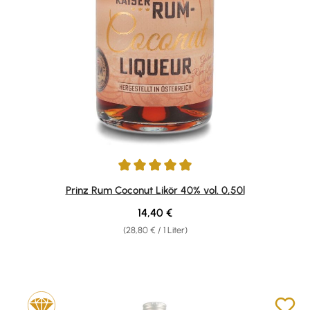
Durchschnittliche Bewertung von 4.92 von 5 Sternen
Prinz Rum Coconut Likör 40% vol. 0,50l
Regulärer Preis:
14,40 €
(28,80 € / 1 Liter)