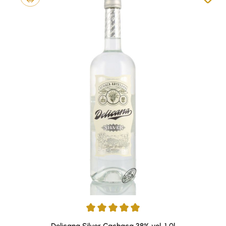
Durchschnittliche Bewertung von 4.88 von 5 Sternen
Delicana Silver Cachaca 38% vol. 1,0l