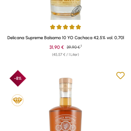
Durchschnittliche Bewertung von 5 von 5 Sternen
Delicana Supreme Balsamo 10 YO Cachaca 42,5% vol. 0,70l
1
Verkaufspreis:
31,90 €
Regulärer Preis:
39,90 €
(45,57 € / 1 Liter)
-8%