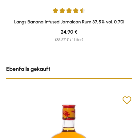
Durchschnittliche Bewertung von 4.62 von 5 Sternen
Langs Banana Infused Jamaican Rum 37,5% vol. 0,70l
Regulärer Preis:
24,90 €
(35,57 € / 1 Liter)
Produktgalerie überspringen
Ebenfalls gekauft