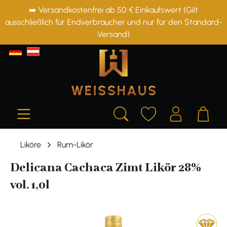
➡️ Versandkostenfrei ab 50 € Einkaufswert (Gilt
alt springen
ausschließlich für Endverbraucher und nur für den Standard-
Versand)
Liköre
Rum-Likör
Delicana Cachaca Zimt Likör 28%
vol. 1,0l
Bildergalerie überspringen