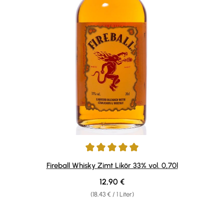
Durchschnittliche Bewertung von 4.9 von 5 Sternen
Fireball Whisky Zimt Likör 33% vol. 0,70l
Regulärer Preis:
12,90 €
(18,43 € / 1 Liter)