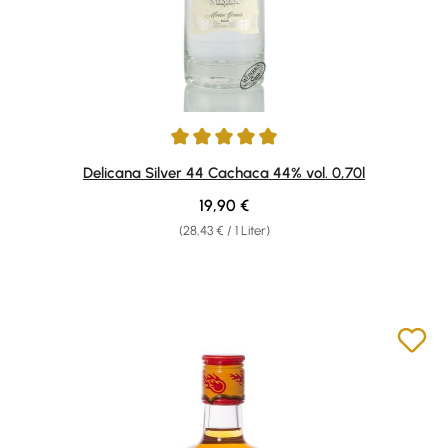
Durchschnittliche Bewertung von 5 von 5 Sternen
Delicana Silver 44 Cachaca 44% vol. 0,70l
Regulärer Preis:
19,90 €
(28,43 € / 1 Liter)