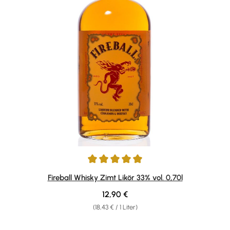
Durchschnittliche Bewertung von 4.9 von 5 Sternen
Fireball Whisky Zimt Likör 33% vol. 0,70l
Regulärer Preis:
12,90 €
(18,43 € / 1 Liter)