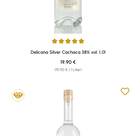
Durchschnittliche Bewertung von 4.88 von 5 Sternen
Delicana Silver Cachaca 38% vol. 1,0l
Regulärer Preis:
19,90 €
(19,90 € / 1 Liter)