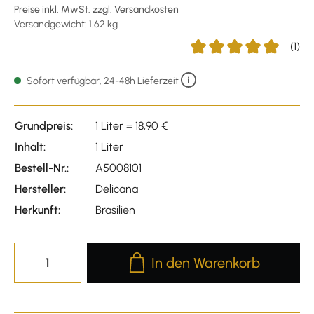
Preise inkl. MwSt. zzgl. Versandkosten
Versandgewicht: 1.62 kg
(1)
Durchschnittliche Bewer
Sofort verfügbar, 24-48h Lieferzeit
Grundpreis:
1 Liter = 18,90 €
Inhalt:
1 Liter
Bestell-Nr.:
A5008101
Hersteller:
Delicana
Herkunft:
Brasilien
Produkt Anzahl: Gib den gewünscht
In den Warenkorb