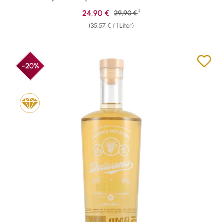
1
Verkaufspreis:
24,90 €
Regulärer Preis:
29,90 €
(35,57 € / 1 Liter)
-20%