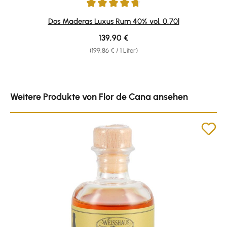
Durchschnittliche Bewertung von 4.79 von 5 Sternen
Dos Maderas Luxus Rum 40% vol. 0,70l
Regulärer Preis:
139,90 €
(199,86 € / 1 Liter)
Produktgalerie überspringen
Weitere Produkte von Flor de Cana ansehen