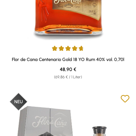
Durchschnittliche Bewertung von 4.66 von 5 Sternen
Flor de Cana Centenario Gold 18 YO Rum 40% vol. 0,70l
Regulärer Preis:
48,90 €
(69,86 € / 1 Liter)
NEU