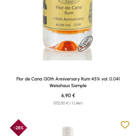
Flor de Cana 130th Anniversary Rum 45% vol. 0,04l
Weisshaus Sample
Regulärer Preis:
6,90 €
(172,50 € / 1 Liter)
-28%