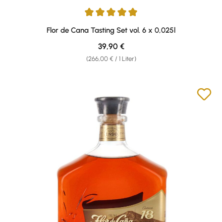
Durchschnittliche Bewertung von 5 von 5 Sternen
Flor de Cana Tasting Set vol. 6 x 0,025l
Regulärer Preis:
39,90 €
(266,00 € / 1 Liter)