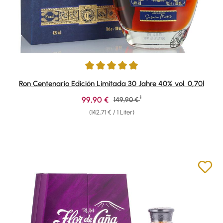
Durchschnittliche Bewertung von 4.92 von 5 Sternen
Ron Centenario Edición Limitada 30 Jahre 40% vol. 0,70l
1
Verkaufspreis:
99,90 €
Regulärer Preis:
149,90 €
(142,71 € / 1 Liter)