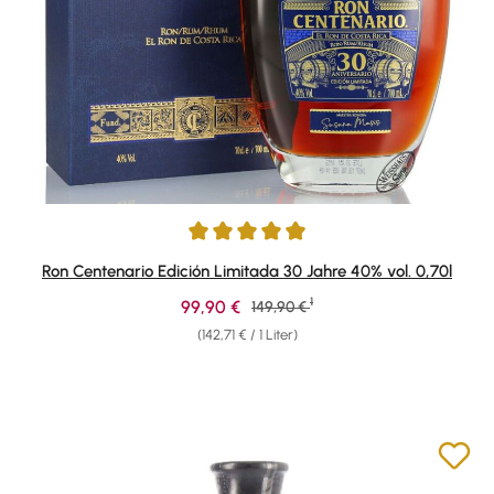
Durchschnittliche Bewertung von 4.92 von 5 Sternen
Ron Centenario Edición Limitada 30 Jahre 40% vol. 0,70l
1
Verkaufspreis:
99,90 €
Regulärer Preis:
149,90 €
(142,71 € / 1 Liter)