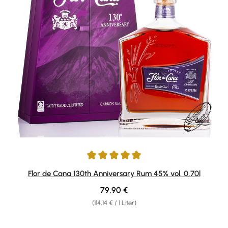
Durchschnittliche Bewertung von 5 von 5 Sternen
Flor de Cana 130th Anniversary Rum 45% vol. 0,70l
Regulärer Preis:
79,90 €
(114,14 € / 1 Liter)