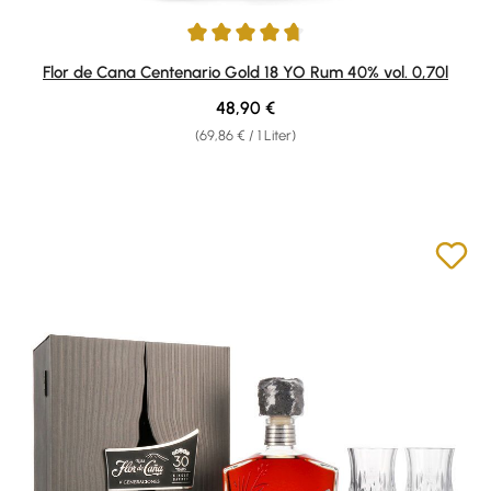
Durchschnittliche Bewertung von 4.66 von 5 Sternen
Flor de Cana Centenario Gold 18 YO Rum 40% vol. 0,70l
Regulärer Preis:
48,90 €
(69,86 € / 1 Liter)