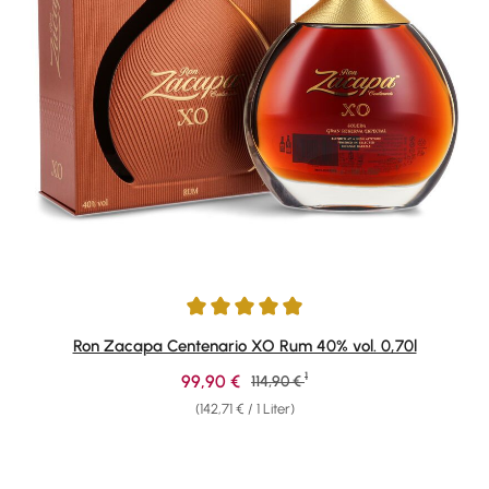
Durchschnittliche Bewertung von 4.95 von 5 Sternen
Ron Zacapa Centenario XO Rum 40% vol. 0,70l
1
Verkaufspreis:
99,90 €
Regulärer Preis:
114,90 €
(142,71 € / 1 Liter)