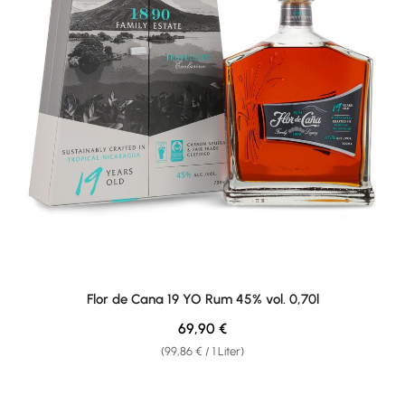
Flor de Cana 19 YO Rum 45% vol. 0,70l
Regulärer Preis:
69,90 €
(99,86 € / 1 Liter)