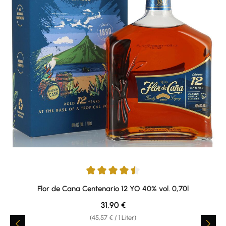
Durchschnittliche Bewertung von 4.57 von 5 Sternen
Flor de Cana Centenario 12 YO 40% vol. 0,70l
Regulärer Preis:
31,90 €
(45,57 € / 1 Liter)