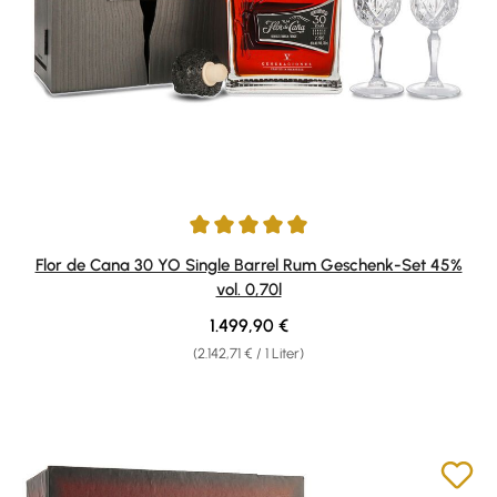
Durchschnittliche Bewertung von 5 von 5 Sternen
Flor de Cana 30 YO Single Barrel Rum Geschenk-Set 45%
vol. 0,70l
Regulärer Preis:
1.499,90 €
(2.142,71 € / 1 Liter)