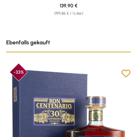
Regulärer Preis:
139,90 €
(199,86 € / 1 Liter)
Produktgalerie überspringen
Ebenfalls gekauft
-33%