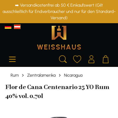
➡️ Versandkostenfrei ab 50 € Einkaufswert (Gilt
alt springen
ausschließlich für Endverbraucher und nur für den Standard-
Versand)
Rum
Zentralamerika
Nicaragua
Flor de Cana Centenario 25 YO Rum
40% vol. 0,70l
Bildergalerie überspringen