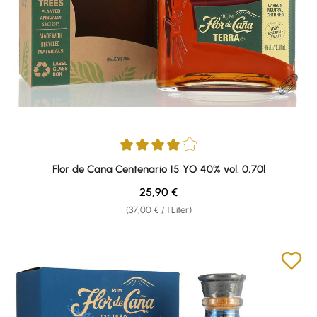
Durchschnittliche Bewertung von 4 von 5 Sternen
Flor de Cana Centenario 15 YO 40% vol. 0,70l
Regulärer Preis:
25,90 €
(37,00 € / 1 Liter)