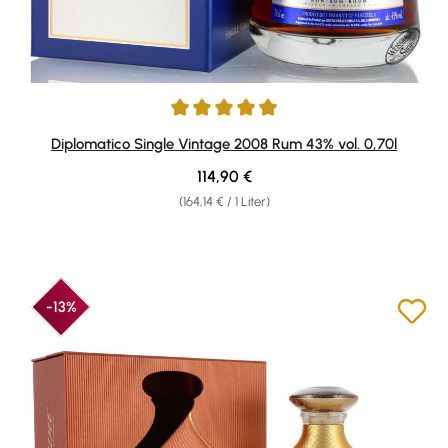
Durchschnittliche Bewertung von 5 von 5 Sternen
Diplomatico Single Vintage 2008 Rum 43% vol. 0,70l
Regulärer Preis:
114,90 €
(164,14 € / 1 Liter)
-13%