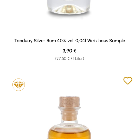
Tanduay Silver Rum 40% vol. 0,04l Weisshaus Sample
Regulärer Preis:
3,90 €
(97,50 € / 1 Liter)