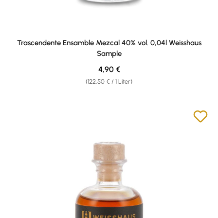
Trascendente Ensamble Mezcal 40% vol. 0,04l Weisshaus
Sample
Regulärer Preis:
4,90 €
(122,50 € / 1 Liter)