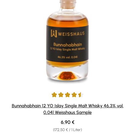
Durchschnittliche Bewertung von 4.5 von 5 Sternen
Bunnahabhain 12 YO Islay Single Malt Whisky 46,3% vol.
0,04l Weisshaus Sample
Regulärer Preis:
6,90 €
(172,50 € / 1 Liter)