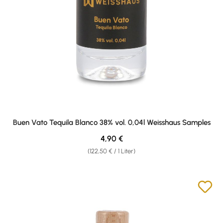
Buen Vato Tequila Blanco 38% vol. 0,04l Weisshaus Samples
Regulärer Preis:
4,90 €
(122,50 € / 1 Liter)