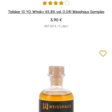
Durchschnittliche Bewertung von 4 von 5 Sternen
Talisker 10 YO Whisky 45,8% vol. 0,04l Weisshaus Samples
Regulärer Preis:
5,90 €
(147,50 € / 1 Liter)