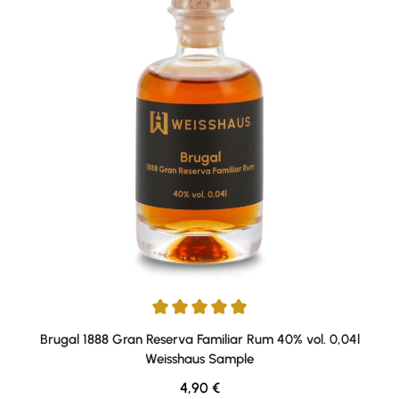
Durchschnittliche Bewertung von 5 von 5 Sternen
Brugal 1888 Gran Reserva Familiar Rum 40% vol. 0,04l
Weisshaus Sample
Regulärer Preis:
4,90 €