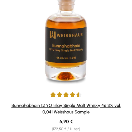
Durchschnittliche Bewertung von 4.5 von 5 Sternen
Bunnahabhain 12 YO Islay Single Malt Whisky 46,3% vol.
0,04l Weisshaus Sample
Regulärer Preis:
6,90 €
(172,50 € / 1 Liter)