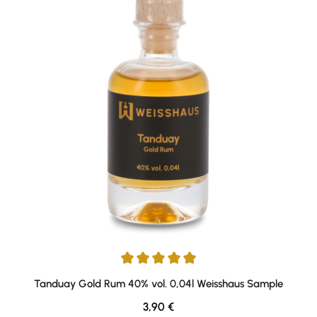
Durchschnittliche Bewertung von 5 von 5 Sternen
Tanduay Gold Rum 40% vol. 0,04l Weisshaus Sample
Regulärer Preis:
3,90 €