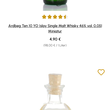
Durchschnittliche Bewertung von 4.6 von 5 Sternen
Ardbeg Ten 10 YO Islay Single Malt Whisky 46% vol. 0,05l
Miniatur
Regulärer Preis:
4,90 €
(98,00 € / 1 Liter)