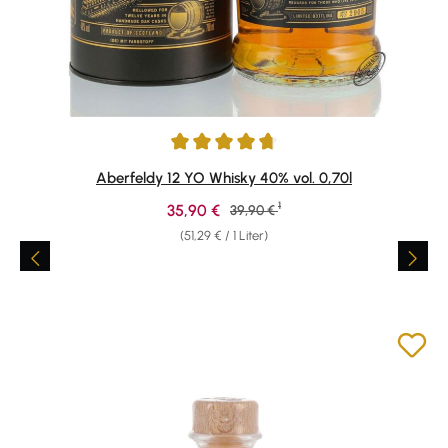
Durchschnittliche Bewertung von 4.85 von 5 Sternen
Aberfeldy 12 YO Whisky 40% vol. 0,70l
1
Verkaufspreis:
35,90 €
Regulärer Preis:
39,90 €
(51,29 € / 1 Liter)