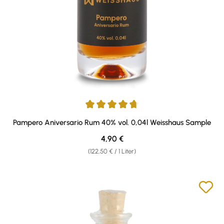
Durchschnittliche Bewertung von 4.67 von 5 Sternen
Pampero Aniversario Rum 40% vol. 0,04l Weisshaus Sample
Regulärer Preis:
4,90 €
(122,50 € / 1 Liter)