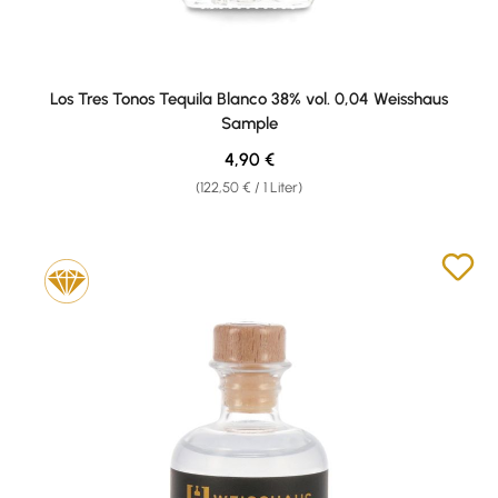
Los Tres Tonos Tequila Blanco 38% vol. 0,04 Weisshaus
Sample
Regulärer Preis:
4,90 €
(122,50 € / 1 Liter)