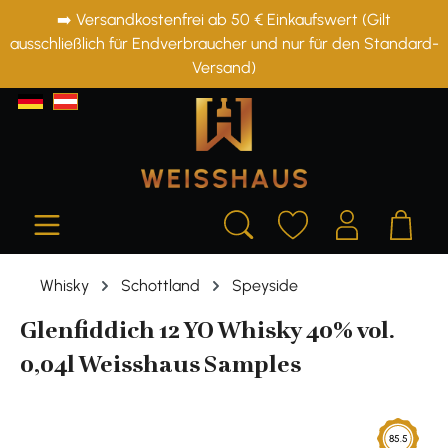
➡️ Versandkostenfrei ab 50 € Einkaufswert (Gilt
alt springen
ausschließlich für Endverbraucher und nur für den Standard-
Versand)
Whisky
Schottland
Speyside
Glenfiddich 12 YO Whisky 40% vol.
0,04l Weisshaus Samples
Bildergalerie überspringen
85.5