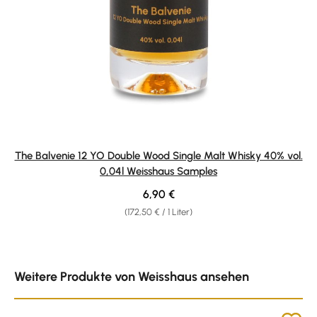
The Balvenie 12 YO Double Wood Single Malt Whisky 40% vol.
0,04l Weisshaus Samples
Regulärer Preis:
6,90 €
(172,50 € / 1 Liter)
Produktgalerie überspringen
Weitere Produkte von Weisshaus ansehen