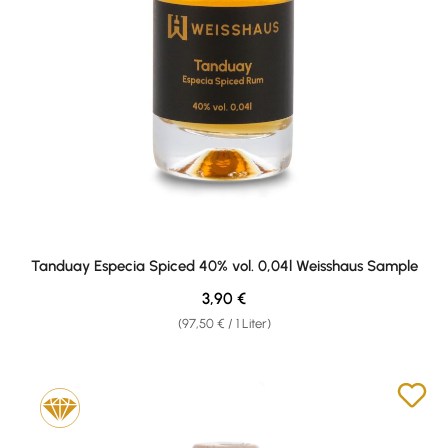
Tanduay Especia Spiced 40% vol. 0,04l Weisshaus Sample
Regulärer Preis:
3,90 €
(97,50 € / 1 Liter)