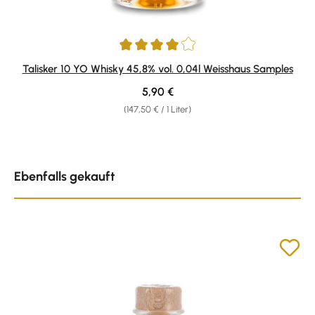
Durchschnittliche Bewertung von 4 von 5 Sternen
Talisker 10 YO Whisky 45,8% vol. 0,04l Weisshaus Samples
Regulärer Preis:
5,90 €
(147,50 € / 1 Liter)
Produktgalerie überspringen
Ebenfalls gekauft