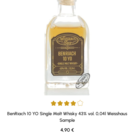
Durchschnittliche Bewertung von 4 von 5 Sternen
BenRiach 10 YO Single Malt Whisky 43% vol. 0,04l Weisshaus
Sample
Regulärer Preis:
4,90 €