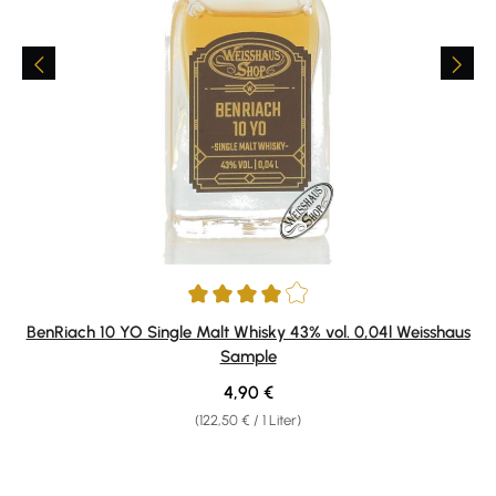
Durchschnittliche Bewertung von 4 von 5 Sternen
BenRiach 10 YO Single Malt Whisky 43% vol. 0,04l Weisshaus
Sample
Regulärer Preis:
4,90 €
(122,50 € / 1 Liter)