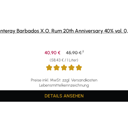
anteray Barbados X.O. Rum 20th Anniversary 40% vol. 0,
1
Verkaufspreis:
Regulärer Preis:
40,90 €
45,90 €
(58,43 € / 1 Liter)
Preise inkl. MwSt. zzgl. Versandkosten
Lebensmittelkennzeichnung
DETAILS
ANSEHEN