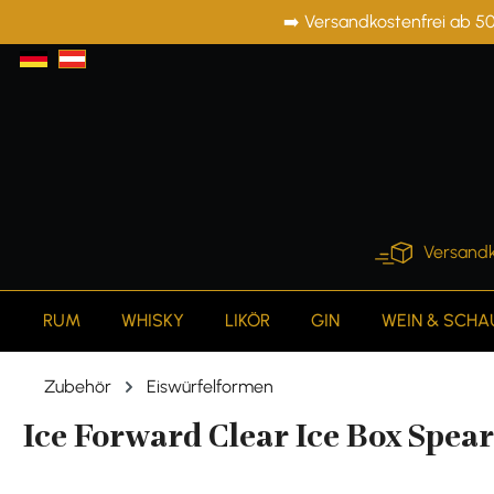
➡️ Versandkostenfrei ab 50
springen
Zur Hauptnavigation springen
Versandk
RUM
WHISKY
LIKÖR
GIN
WEIN & SCH
Zubehör
Eiswürfelformen
Ice Forward Clear Ice Box Spear