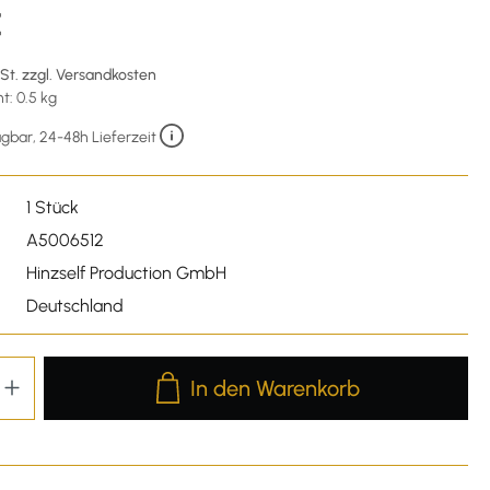
€
wSt. zzgl. Versandkosten
: 0.5 kg
gbar, 24-48h Lieferzeit
1 Stück
A5006512
Hinzself Production GmbH
Deutschland
Produkt Anzahl: Gib den gewünschten We
In den Warenkorb