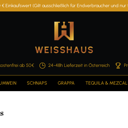
 € Einkaufswert (Gilt ausschließlich für Endverbraucher und nu
ostenfrei ab 50€
24-48h Lieferzeit in Österreich
P
AUMWEIN
SCHNAPS
GRAPPA
TEQUILA & MEZCAL
s