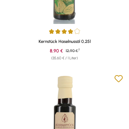
Durchschnittliche Bewertung von 4 von 5 Sternen
Kernstück Haselnussöl 0,25l
1
Verkaufspreis:
8,90 €
Regulärer Preis:
12,90 €
(35,60 € / 1 Liter)