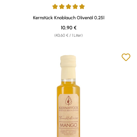
Durchschnittliche Bewertung von 4.93 von 5 Sternen
Kernstück Knoblauch Olivenöl 0,25l
Regulärer Preis:
10,90 €
(43,60 € / 1 Liter)