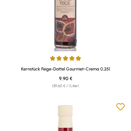
Durchschnittliche Bewertung von 5 von 5 Sternen
Kernstück Feige-Dattel Gourmet-Crema 0,25l
Regulärer Preis:
9,90 €
(39,60 € / 1 Liter)