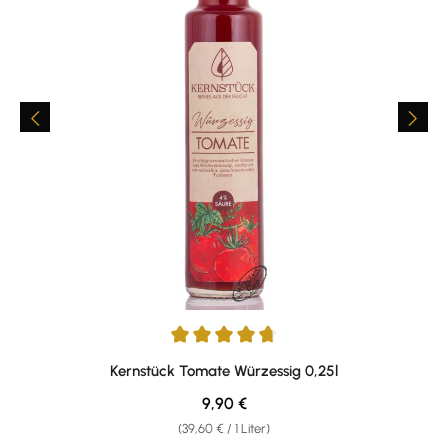
Durchschnittliche Bewertung von 4.67 von 5 Sternen
Kernstück Tomate Würzessig 0,25l
Regulärer Preis:
9,90 €
(39,60 € / 1 Liter)