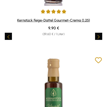
Durchschnittliche Bewertung von 5 von 5 Sternen
Kernstück Feige-Dattel Gourmet-Crema 0,25l
Regulärer Preis:
9,90 €
(39,60 € / 1 Liter)