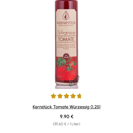
Durchschnittliche Bewertung von 4.67 von 5 Sternen
Kernstück Tomate Würzessig 0,25l
Regulärer Preis:
9,90 €
(39,60 € / 1 Liter)