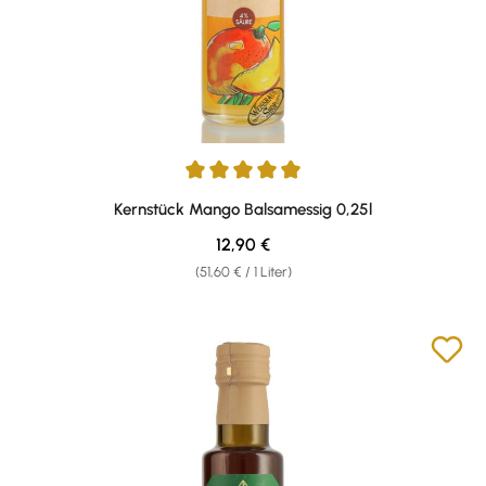
Durchschnittliche Bewertung von 4.95 von 5 Sternen
Kernstück Mango Balsamessig 0,25l
Regulärer Preis:
12,90 €
(51,60 € / 1 Liter)