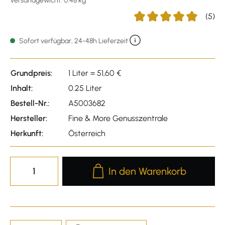
Versandgewicht: 0.48 kg
(5)
Durchschnittliche Bewert
Sofort verfügbar, 24-48h Lieferzeit
Grundpreis:
1 Liter = 51,60 €
Inhalt:
0.25 Liter
Bestell-Nr.:
A5003682
Hersteller:
Fine & More Genusszentrale
Herkunft:
Österreich
Produkt Anzahl: Gib den gewünscht
In den Warenkorb