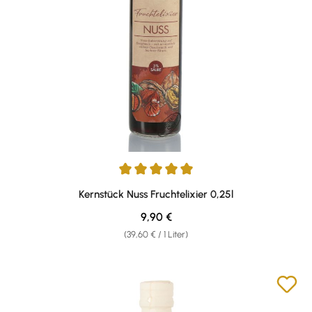
Durchschnittliche Bewertung von 5 von 5 Sternen
Kernstück Nuss Fruchtelixier 0,25l
Regulärer Preis:
9,90 €
(39,60 € / 1 Liter)