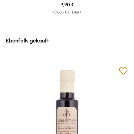
Regulärer Preis:
9,90 €
(39,60 € / 1 Liter)
Produktgalerie überspringen
Ebenfalls gekauft