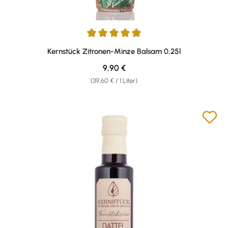
Durchschnittliche Bewertung von 4.9 von 5 Sternen
Kernstück Zitronen-Minze Balsam 0,25l
Regulärer Preis:
9,90 €
(39,60 € / 1 Liter)