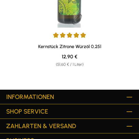
Durchschnittliche Bewertung von 5 von 5 Sternen
Kernstück Zitrone Würzöl 0,25l
Regulärer Preis:
12,90 €
(51,60 € / 1 Liter)
INFORMATIONEN
SHOP SERVICE
ZAHLARTEN & VERSAND