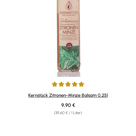
Durchschnittliche Bewertung von 4.9 von 5 Sternen
Kernstück Zitronen-Minze Balsam 0,25l
Regulärer Preis:
9,90 €
(39,60 € / 1 Liter)
Produktgalerie überspringen