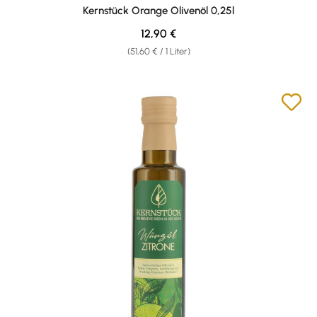
Durchschnittliche Bewertung von 5 von 5 Sternen
Kernstück Orange Olivenöl 0,25l
Regulärer Preis:
12,90 €
(51,60 € / 1 Liter)