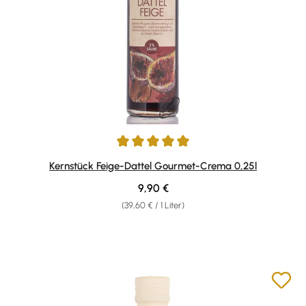
Durchschnittliche Bewertung von 5 von 5 Sternen
Kernstück Feige-Dattel Gourmet-Crema 0,25l
Regulärer Preis:
9,90 €
(39,60 € / 1 Liter)