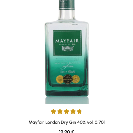
Durchschnittliche Bewertung von 4.77 von 5 Sternen
Mayfair London Dry Gin 40% vol. 0,70l
Regulärer Preis:
19,90 €