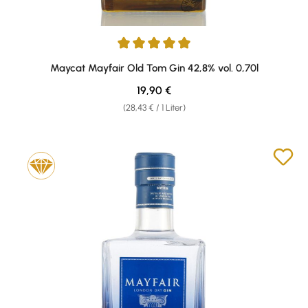
Durchschnittliche Bewertung von 5 von 5 Sternen
Maycat Mayfair Old Tom Gin 42,8% vol. 0,70l
Regulärer Preis:
19,90 €
(28,43 € / 1 Liter)