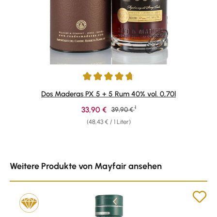
Durchschnittliche Bewertung von 4.81 von 5 Sternen
Dos Maderas PX 5 + 5 Rum 40% vol. 0,70l
1
Verkaufspreis:
33,90 €
Regulärer Preis:
39,90 €
(48,43 € / 1 Liter)
Produktgalerie überspringen
Weitere Produkte von Mayfair ansehen