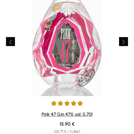
Durchschnittliche Bewertung von 5 von 5 Sternen
Pink 47 Gin 47% vol. 0,70l
Regulärer Preis:
15,90 €
(22,71 € / 1 Liter)