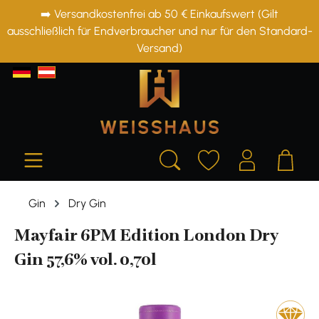
➡️ Versandkostenfrei ab 50 € Einkaufswert (Gilt
alt springen
ausschließlich für Endverbraucher und nur für den Standard-
Versand)
Gin
Dry Gin
Mayfair 6PM Edition London Dry
Gin 57,6% vol. 0,70l
Bildergalerie überspringen