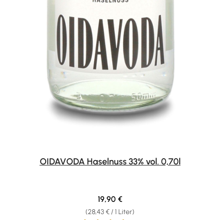
OIDAVODA Haselnuss 33% vol. 0,70l
Regulärer Preis:
19,90 €
(28,43 € / 1 Liter)