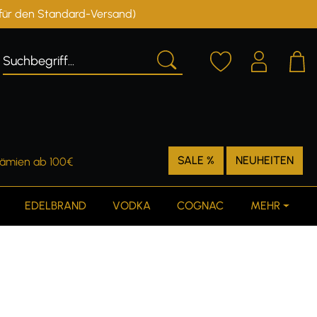
r für den Standard-Versand)
Deutschland
Österreich
SALE %
NEUHEITEN
rämien ab 100€
EDELBRAND
VODKA
COGNAC
MEHR