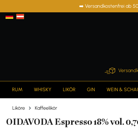
➡️ Versandkostenfrei ab 50
springen
Zur Hauptnavigation springen
Versandk
RUM
WHISKY
LIKÖR
GIN
WEIN & SCH
Liköre
Kaffeelikör
OIDAVODA Espresso 18% vol. 0,7