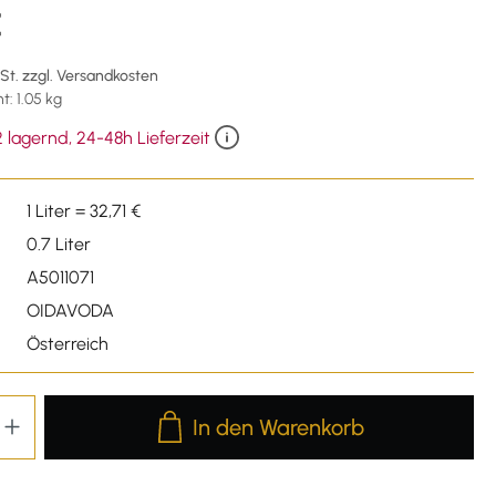
€
wSt. zzgl. Versandkosten
: 1.05 kg
 lagernd, 24-48h Lieferzeit
1 Liter = 32,71 €
0.7 Liter
A5011071
OIDAVODA
Österreich
Produkt Anzahl: Gib den gewünschten We
In den Warenkorb