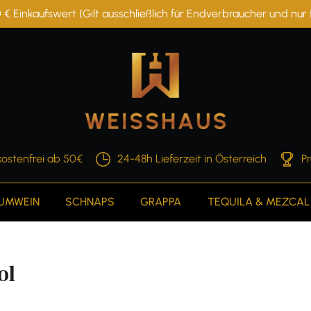
 € Einkaufswert (Gilt ausschließlich für Endverbraucher und nu
ostenfrei ab 50€
24-48h Lieferzeit in Österreich
P
AUMWEIN
SCHNAPS
GRAPPA
TEQUILA & MEZCAL
0l