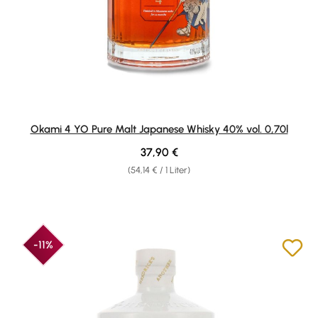
Okami 4 YO Pure Malt Japanese Whisky 40% vol. 0,70l
Regulärer Preis:
37,90 €
(54,14 € / 1 Liter)
-11%