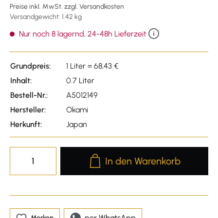
Preise inkl. MwSt. zzgl. Versandkosten
Versandgewicht: 1.42 kg
Nur noch 8 lagernd, 24-48h Lieferzeit
Grundpreis:
1 Liter = 68,43 €
Inhalt:
0.7 Liter
Bestell-Nr.:
A5012149
Hersteller:
Okami
Herkunft:
Japan
Produkt Anzahl: Gib den gewünscht
In den Warenkorb
per WhatsApp
Merken