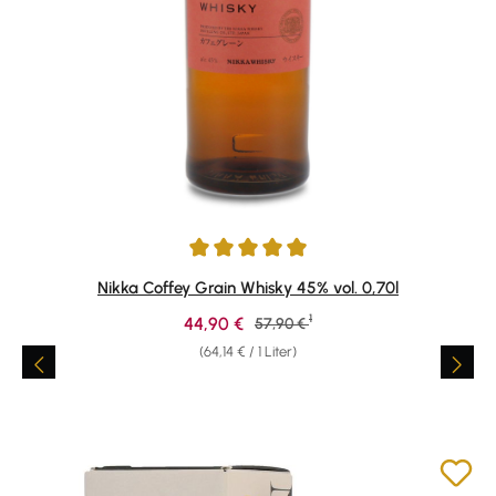
Durchschnittliche Bewertung von 4.93 von 5 Sternen
Nikka Coffey Grain Whisky 45% vol. 0,70l
1
Verkaufspreis:
44,90 €
Regulärer Preis:
57,90 €
(64,14 € / 1 Liter)