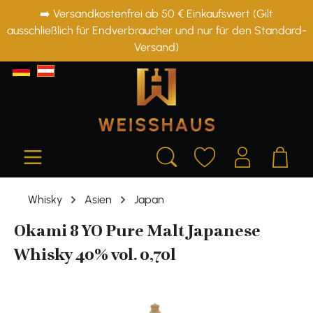
➡️ Versandkostenfrei ab 50 € Einkaufswert (Gilt
alt springen
ausschließlich für Endverbraucher und nur für den Standard-
Versand)
Whisky
Asien
Japan
Okami 8 YO Pure Malt Japanese
Whisky 40% vol. 0,70l
Bildergalerie überspringen