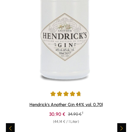
Durchschnittliche Bewertung von 4.83 von 5 Sternen
Hendrick's Another Gin 44% vol. 0,70l
1
Verkaufspreis:
30,90 €
Regulärer Preis:
34,90 €
(44,14 € / 1 Liter)