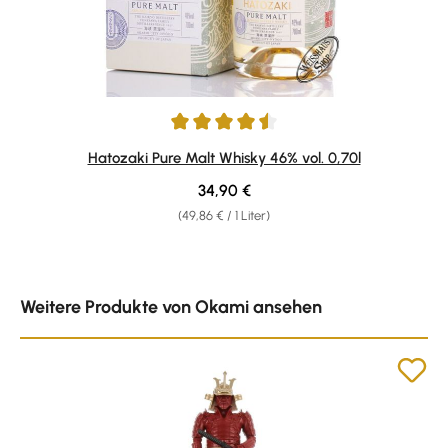
Durchschnittliche Bewertung von 4.5 von 5 Sternen
Hatozaki Pure Malt Whisky 46% vol. 0,70l
Regulärer Preis:
34,90 €
(49,86 € / 1 Liter)
Produktgalerie überspringen
Weitere Produkte von Okami ansehen