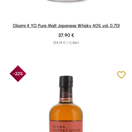
Okami 4 YO Pure Malt Japanese Whisky 40% vol. 0,70l
Regulärer Preis:
37,90 €
(54,14 € / 1 Liter)
-22%