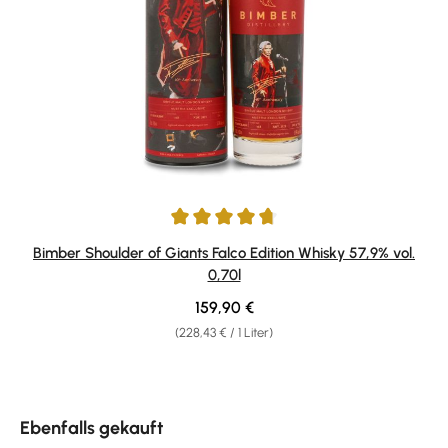
Durchschnittliche Bewertung von 4.67 von 5 Sternen
Bimber Shoulder of Giants Falco Edition Whisky 57,9% vol.
0,70l
Regulärer Preis:
159,90 €
(228,43 € / 1 Liter)
Produktgalerie überspringen
Ebenfalls gekauft