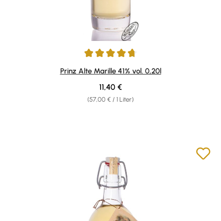
Durchschnittliche Bewertung von 4.87 von 5 Sternen
Prinz Alte Marille 41% vol. 0,20l
Regulärer Preis:
11,40 €
(57,00 € / 1 Liter)