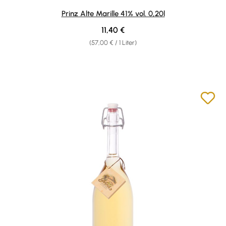
Durchschnittliche Bewertung von 4.87 von 5 Sternen
Prinz Alte Marille 41% vol. 0,20l
Regulärer Preis:
11,40 €
(57,00 € / 1 Liter)