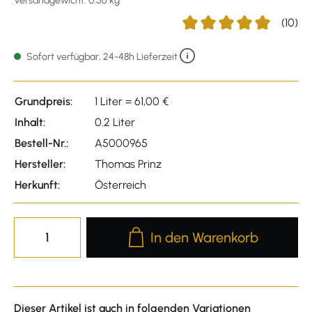
Versandgewicht: 0.56 kg
(10)
Durchschnittliche Bewertu
Sofort verfügbar, 24-48h Lieferzeit
Grundpreis:
1 Liter = 61,00 €
Inhalt:
0.2 Liter
Bestell-Nr.:
A5000965
Hersteller:
Thomas Prinz
Herkunft:
Österreich
Produkt Anzahl: Gib den gewünscht
In den Warenkorb
Dieser Artikel ist auch in folgenden Variationen