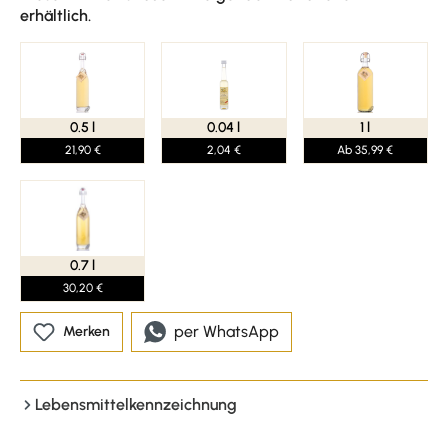
erhältlich.
0.5 l
0.04 l
1 l
21,90 €
2,04 €
Ab 35,99 €
0.7 l
30,20 €
per WhatsApp
Merken
Lebensmittelkennzeichnung