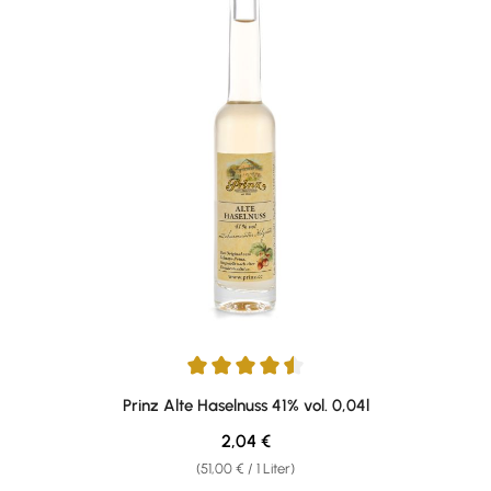
Durchschnittliche Bewertung von 4.57 von 5 Sternen
Prinz Alte Haselnuss 41% vol. 0,04l
Regulärer Preis:
2,04 €
(51,00 € / 1 Liter)