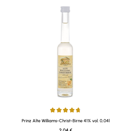
Durchschnittliche Bewertung von 4.75 von 5 Sternen
Prinz Alte Williams-Christ-Birne 41% vol. 0,04l
Regulärer Preis:
2,04 €