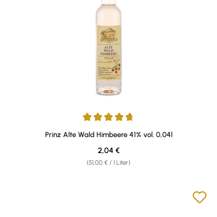
Durchschnittliche Bewertung von 4.75 von 5 Sternen
Prinz Alte Wald Himbeere 41% vol. 0,04l
Regulärer Preis:
2,04 €
(51,00 € / 1 Liter)