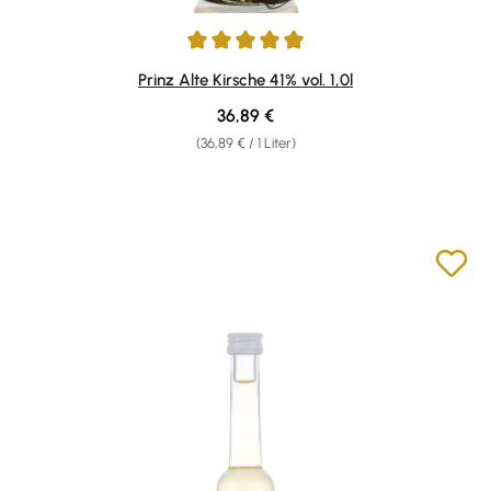
Durchschnittliche Bewertung von 4.92 von 5 Sternen
Prinz Alte Kirsche 41% vol. 1,0l
Regulärer Preis:
36,89 €
(36,89 € / 1 Liter)