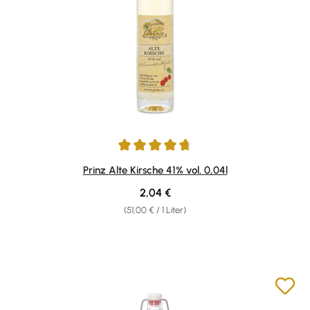
Durchschnittliche Bewertung von 4.87 von 5 Sternen
Prinz Alte Kirsche 41% vol. 0,04l
Regulärer Preis:
2,04 €
(51,00 € / 1 Liter)