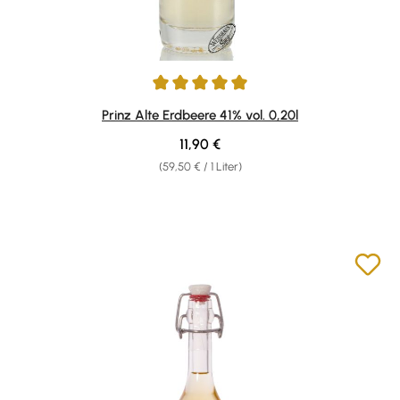
Durchschnittliche Bewertung von 5 von 5 Sternen
Prinz Alte Erdbeere 41% vol. 0,20l
Regulärer Preis:
11,90 €
(59,50 € / 1 Liter)