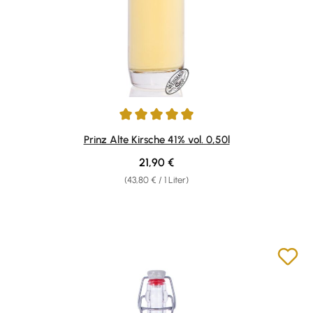
Durchschnittliche Bewertung von 4.9 von 5 Sternen
Prinz Alte Kirsche 41% vol. 0,50l
Regulärer Preis:
21,90 €
(43,80 € / 1 Liter)