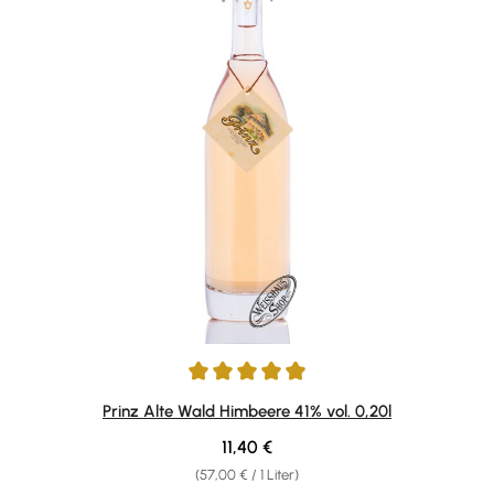
Durchschnittliche Bewertung von 4.88 von 5 Sternen
Prinz Alte Wald Himbeere 41% vol. 0,20l
Regulärer Preis:
11,40 €
(57,00 € / 1 Liter)