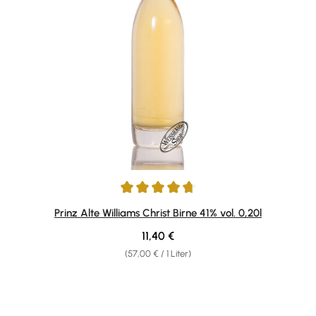
Durchschnittliche Bewertung von 4.8 von 5 Sternen
Prinz Alte Williams Christ Birne 41% vol. 0,20l
Regulärer Preis:
11,40 €
(57,00 € / 1 Liter)