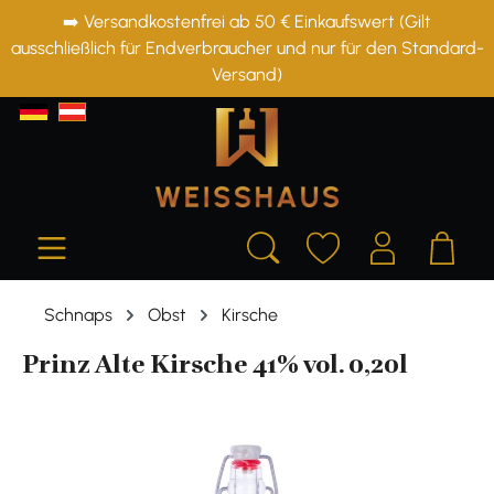
➡️ Versandkostenfrei ab 50 € Einkaufswert (Gilt
alt springen
ausschließlich für Endverbraucher und nur für den Standard-
Versand)
Schnaps
Obst
Kirsche
Prinz Alte Kirsche 41% vol. 0,20l
Bildergalerie überspringen