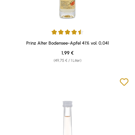
Durchschnittliche Bewertung von 4.43 von 5 Sternen
Prinz Alter Bodensee-Apfel 41% vol. 0,04l
Regulärer Preis:
1,99 €
(49,75 € / 1 Liter)