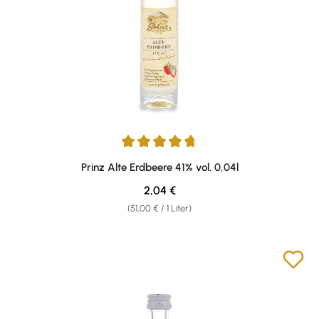
Durchschnittliche Bewertung von 4.67 von 5 Sternen
Prinz Alte Erdbeere 41% vol. 0,04l
Regulärer Preis:
2,04 €
(51,00 € / 1 Liter)