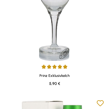
Durchschnittliche Bewertung von 5 von 5 Sternen
Prinz Exklusivkelch
Regulärer Preis:
5,90 €