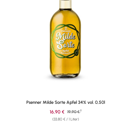
Psenner Milde Sorte Apfel 34% vol. 0,50l
1
Verkaufspreis:
16,90 €
Regulärer Preis:
19,90 €
(33,80 € / 1 Liter)