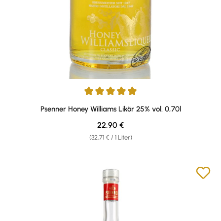
Durchschnittliche Bewertung von 4.94 von 5 Sternen
Psenner Honey Williams Likör 25% vol. 0,70l
Regulärer Preis:
22,90 €
(32,71 € / 1 Liter)