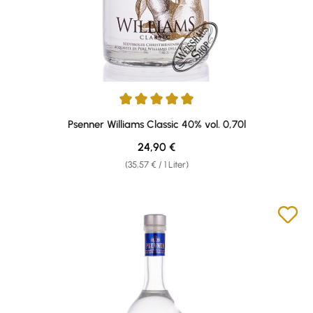
Durchschnittliche Bewertung von 4.91 von 5 Sternen
Psenner Williams Classic 40% vol. 0,70l
Regulärer Preis:
24,90 €
(35,57 € / 1 Liter)