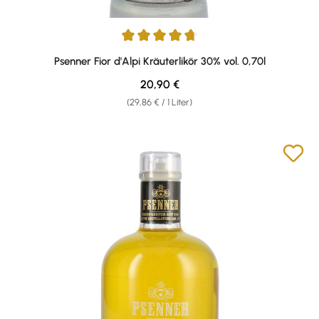
Durchschnittliche Bewertung von 4.85 von 5 Sternen
Psenner Fior d'Alpi Kräuterlikör 30% vol. 0,70l
Regulärer Preis:
20,90 €
(29,86 € / 1 Liter)