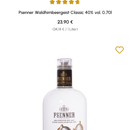
Durchschnittliche Bewertung von 4.86 von 5 Sternen
Psenner Waldhimbeergeist Classic 40% vol. 0,70l
Regulärer Preis:
23,90 €
(34,14 € / 1 Liter)