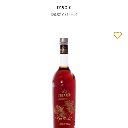
Regulärer Preis:
17,90 €
(25,57 € / 1 Liter)