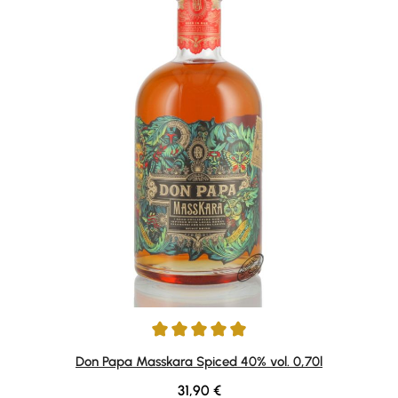
Durchschnittliche Bewertung von 4.89 von 5 Sternen
Don Papa Masskara Spiced 40% vol. 0,70l
Regulärer Preis:
31,90 €