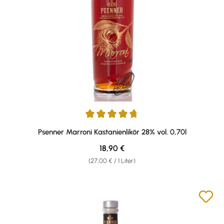
Durchschnittliche Bewertung von 4.81 von 5 Sternen
Psenner Marroni Kastanienlikör 28% vol. 0,70l
Regulärer Preis:
18,90 €
(27,00 € / 1 Liter)