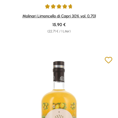
Durchschnittliche Bewertung von 4.84 von 5 Sternen
Molinari Limoncello di Capri 30% vol. 0,70l
Regulärer Preis:
15,90 €
(22,71 € / 1 Liter)