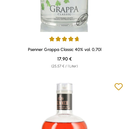
Durchschnittliche Bewertung von 4.75 von 5 Sternen
Psenner Grappa Classic 40% vol. 0,70l
Regulärer Preis:
17,90 €
(25,57 € / 1 Liter)