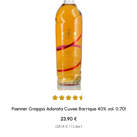
Durchschnittliche Bewertung von 4.6 von 5 Sternen
Psenner Grappa Adorata Cuvee Barrique 40% vol. 0,70l
Regulärer Preis:
23,90 €
(34,14 € / 1 Liter)