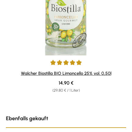
Durchschnittliche Bewertung von 4.91 von 5 Sternen
Walcher Biostilla BIO Limoncello 25% vol. 0,50l
Regulärer Preis:
14,90 €
(29,80 € / 1 Liter)
Produktgalerie überspringen
Ebenfalls gekauft