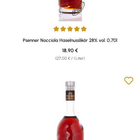
Durchschnittliche Bewertung von 4.88 von 5 Sternen
Psenner Nocciola Haselnusslikör 28% vol. 0,70l
Regulärer Preis:
18,90 €
(27,00 € / 1 Liter)