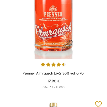
Durchschnittliche Bewertung von 4.5 von 5 Sternen
Psenner Almrausch Likör 30% vol. 0,70l
Regulärer Preis:
17,90 €
(25,57 € / 1 Liter)