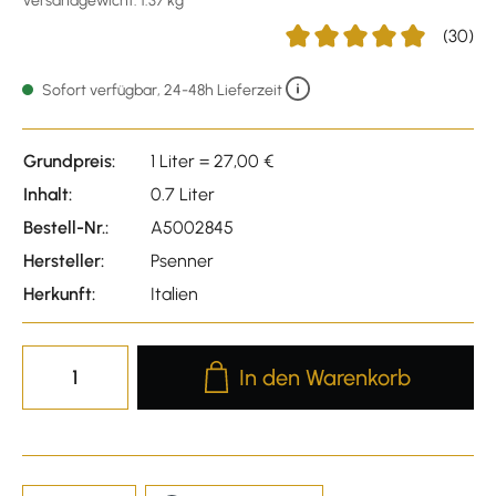
Versandgewicht: 1.37 kg
(30)
Durchschnittliche Bewertu
Sofort verfügbar, 24-48h Lieferzeit
Grundpreis:
1 Liter = 27,00 €
Inhalt:
0.7 Liter
Bestell-Nr.:
A5002845
Hersteller:
Psenner
Herkunft:
Italien
Produkt Anzahl: Gib den gewünscht
In den Warenkorb