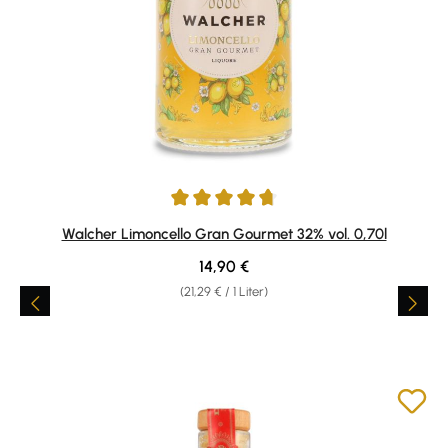
Durchschnittliche Bewertung von 4.85 von 5 Sternen
Walcher Limoncello Gran Gourmet 32% vol. 0,70l
Regulärer Preis:
14,90 €
(21,29 € / 1 Liter)