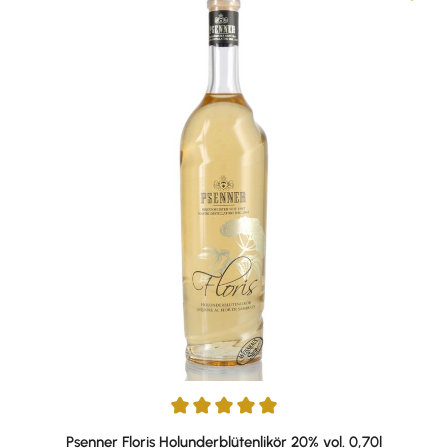
Durchschnittliche Bewertung von 5 von 5 Sternen
Psenner Floris Holunderblütenlikör 20% vol. 0,70l