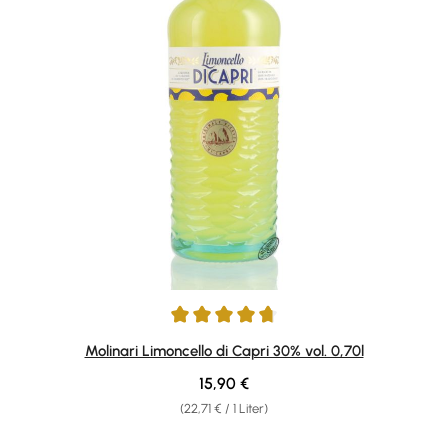
Durchschnittliche Bewertung von 4.84 von 5 Sternen
Molinari Limoncello di Capri 30% vol. 0,70l
Regulärer Preis:
15,90 €
(22,71 € / 1 Liter)