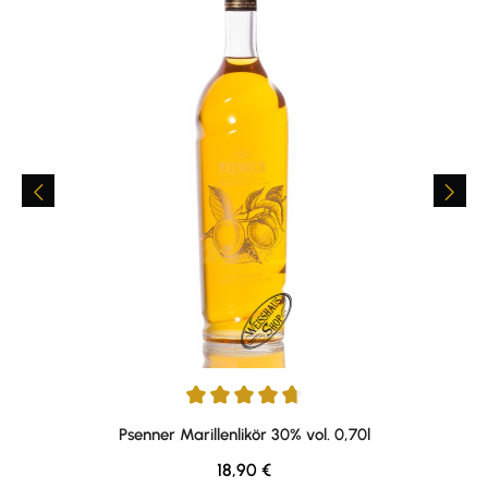
Durchschnittliche Bewertung von 4.84 von 5 Sternen
Psenner Marillenlikör 30% vol. 0,70l
Regulärer Preis:
18,90 €