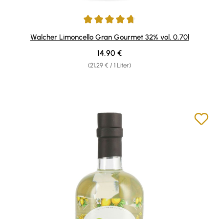
Durchschnittliche Bewertung von 4.85 von 5 Sternen
Walcher Limoncello Gran Gourmet 32% vol. 0,70l
Regulärer Preis:
14,90 €
(21,29 € / 1 Liter)