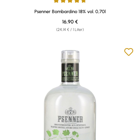
Durchschnittliche Bewertung von 4.83 von 5 Sternen
Psenner Bombardino 18% vol. 0,70l
Regulärer Preis:
16,90 €
(24,14 € / 1 Liter)