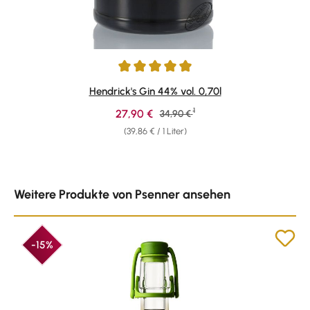
Durchschnittliche Bewertung von 4.88 von 5 Sternen
Hendrick's Gin 44% vol. 0,70l
1
Verkaufspreis:
27,90 €
Regulärer Preis:
34,90 €
(39,86 € / 1 Liter)
Produktgalerie überspringen
Weitere Produkte von Psenner ansehen
-15%