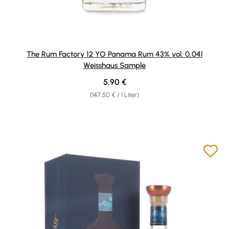
The Rum Factory 12 YO Panama Rum 43% vol. 0,04l
Weisshaus Sample
Regulärer Preis:
5,90 €
(147,50 € / 1 Liter)