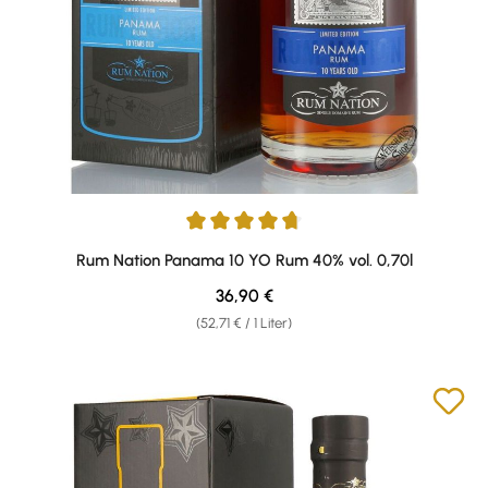
Durchschnittliche Bewertung von 4.73 von 5 Sternen
Rum Nation Panama 10 YO Rum 40% vol. 0,70l
Regulärer Preis:
36,90 €
(52,71 € / 1 Liter)