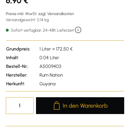
6,90 €
Preise inkl. MwSt. zzgl. Versandkosten
Versandgewicht: 0.14 kg
Sofort verfügbar, 24-48h Lieferzeit
Grundpreis:
1 Liter = 172,50 €
Inhalt:
0.04 Liter
Bestell-Nr.:
A5009403
Hersteller:
Rum Nation
Herkunft:
Guyana
Produkt Anzahl: Gib den gewünscht
In den Warenkorb