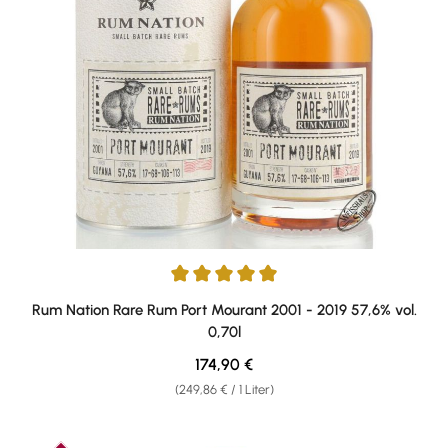
Durchschnittliche Bewertung von 5 von 5 Sternen
Rum Nation Rare Rum Port Mourant 2001 - 2019 57,6% vol.
0,70l
Regulärer Preis:
174,90 €
(249,86 € / 1 Liter)