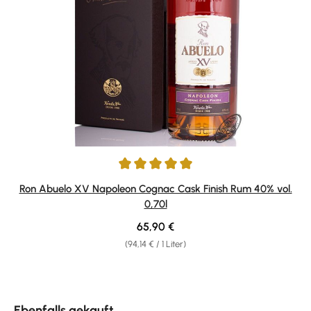
Durchschnittliche Bewertung von 5 von 5 Sternen
Ron Abuelo XV Napoleon Cognac Cask Finish Rum 40% vol.
0,70l
Regulärer Preis:
65,90 €
(94,14 € / 1 Liter)
Produktgalerie überspringen
Ebenfalls gekauft