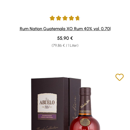
Durchschnittliche Bewertung von 4.8 von 5 Sternen
Rum Nation Guatemala XO Rum 40% vol. 0,70l
Regulärer Preis:
55,90 €
(79,86 € / 1 Liter)