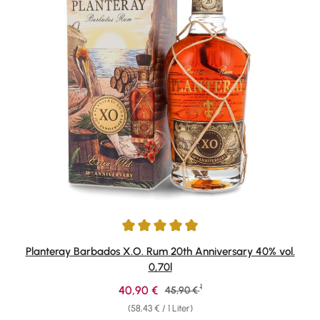
Durchschnittliche Bewertung von 4.91 von 5 Sternen
Planteray Barbados X.O. Rum 20th Anniversary 40% vol.
0,70l
1
Verkaufspreis:
40,90 €
Regulärer Preis:
45,90 €
(58,43 € / 1 Liter)