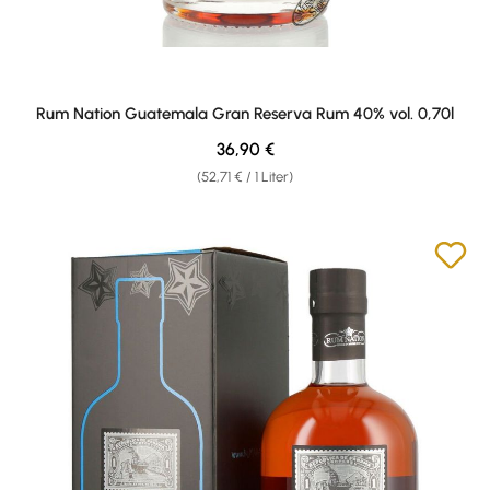
Rum Nation Guatemala Gran Reserva Rum 40% vol. 0,70l
Regulärer Preis:
36,90 €
(52,71 € / 1 Liter)