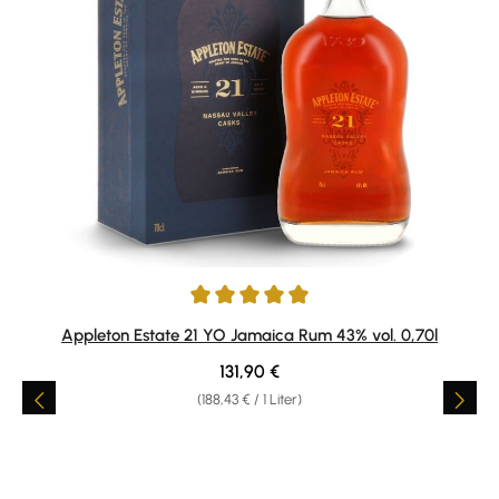
Durchschnittliche Bewertung von 4.96 von 5 Sternen
Appleton Estate 21 YO Jamaica Rum 43% vol. 0,70l
Regulärer Preis:
131,90 €
(188,43 € / 1 Liter)