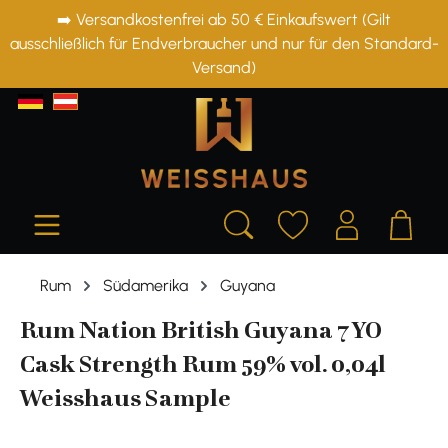
➡️ Versandkostenfrei ab 50 € Einkaufswert (Gilt
alt springen
ausschließlich für Endverbraucher und nur für den Standard-
Versand)
Rum
Südamerika
Guyana
Rum Nation British Guyana 7 YO
Cask Strength Rum 59% vol. 0,04l
Weisshaus Sample