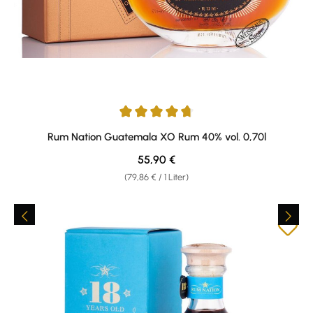
Durchschnittliche Bewertung von 4.8 von 5 Sternen
Rum Nation Guatemala XO Rum 40% vol. 0,70l
Regulärer Preis:
55,90 €
(79,86 € / 1 Liter)