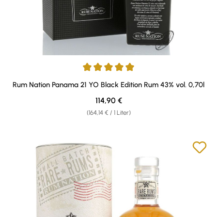
Durchschnittliche Bewertung von 5 von 5 Sternen
Rum Nation Panama 21 YO Black Edition Rum 43% vol. 0,70l
Regulärer Preis:
114,90 €
(164,14 € / 1 Liter)