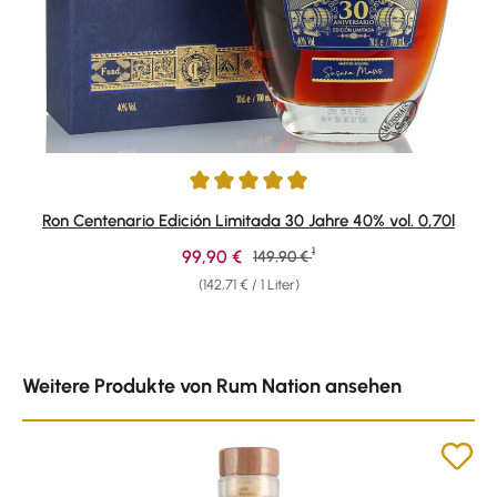
Durchschnittliche Bewertung von 4.92 von 5 Sternen
Ron Centenario Edición Limitada 30 Jahre 40% vol. 0,70l
1
Verkaufspreis:
99,90 €
Regulärer Preis:
149,90 €
(142,71 € / 1 Liter)
Produktgalerie überspringen
Weitere Produkte von Rum Nation ansehen