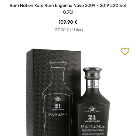
Durchschnittliche Bewertung von 5 von 5 Sternen
Rum Nation Rare Rum Engenho Novo 2009 - 2019 52% vol.
0,70l
Regulärer Preis:
109,90 €
(157,00 € / 1 Liter)