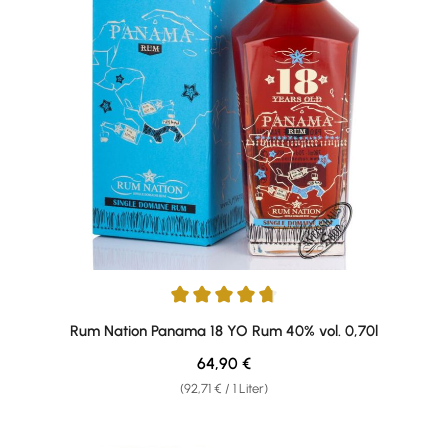
Durchschnittliche Bewertung von 4.8 von 5 Sternen
Rum Nation Panama 18 YO Rum 40% vol. 0,70l
Regulärer Preis:
64,90 €
(92,71 € / 1 Liter)