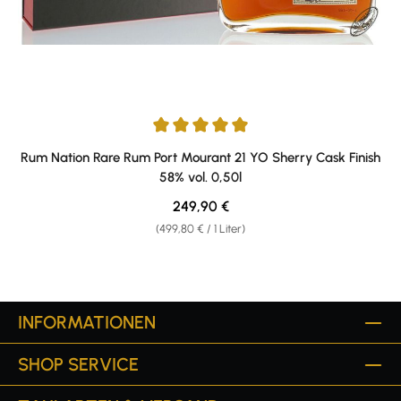
Durchschnittliche Bewertung von 5 von 5 Sternen
Rum Nation Rare Rum Port Mourant 21 YO Sherry Cask Finish
58% vol. 0,50l
Regulärer Preis:
249,90 €
(499,80 € / 1 Liter)
INFORMATIONEN
SHOP SERVICE