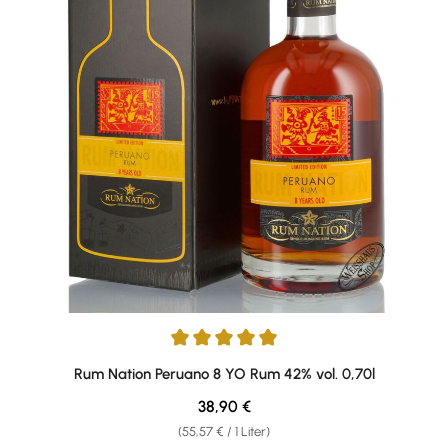
Durchschnittliche Bewertung von 5 von 5 Sternen
Rum Nation Peruano 8 YO Rum 42% vol. 0,70l
Regulärer Preis:
38,90 €
(55,57 € / 1 Liter)