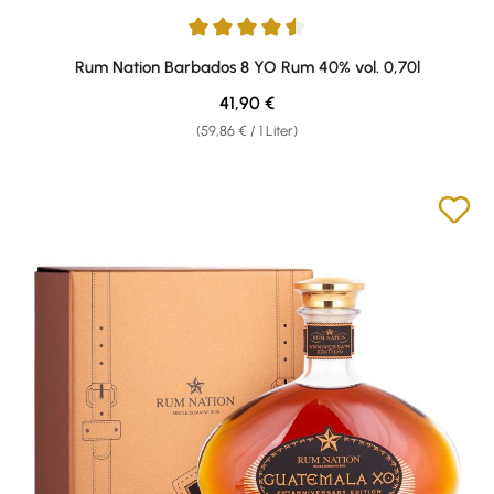
Durchschnittliche Bewertung von 4.6 von 5 Sternen
Rum Nation Barbados 8 YO Rum 40% vol. 0,70l
Regulärer Preis:
41,90 €
(59,86 € / 1 Liter)