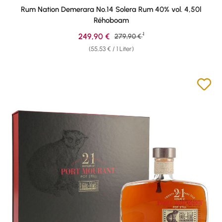
Rum Nation Demerara No.14 Solera Rum 40% vol. 4,50l
Réhoboam
1
Verkaufspreis:
249,90 €
Regulärer Preis:
279,90 €
(55,53 € / 1 Liter)