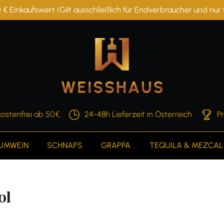
 € Einkaufswert (Gilt ausschließlich für Endverbraucher und nu
ostenfrei ab 50€
24-48h Lieferzeit in Österreich
P
AUMWEIN
SCHNAPS
GRAPPA
TEQUILA & MEZCAL
0l