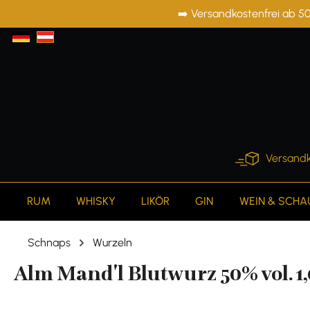
➡️ Versandkostenfrei ab 50
springen
Zur Hauptnavigation springen
Versandk
RUM
WHISKY
LIKÖR
GIN
WEIN & SCH
Schnaps
Wurzeln
Alm Mand'l Blutwurz 50% vol. 1,