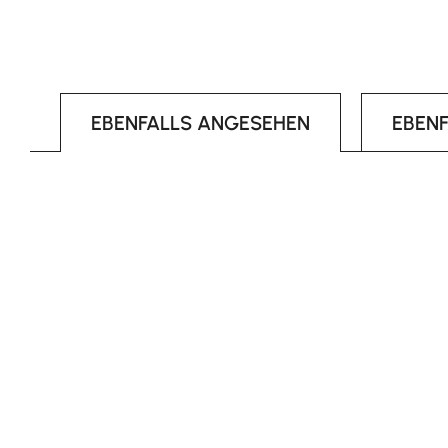
EBENFALLS ANGESEHEN
EBEN
Produktgalerie überspringen