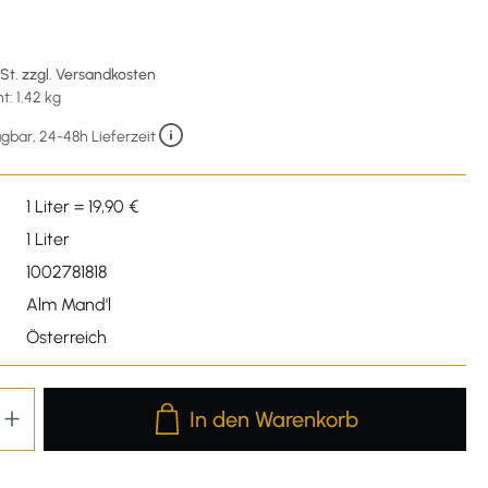
wSt. zzgl. Versandkosten
: 1.42 kg
gbar, 24-48h Lieferzeit
1 Liter = 19,90 €
1 Liter
1002781818
Alm Mand'l
Österreich
Produkt Anzahl: Gib den gewünschten We
In den Warenkorb