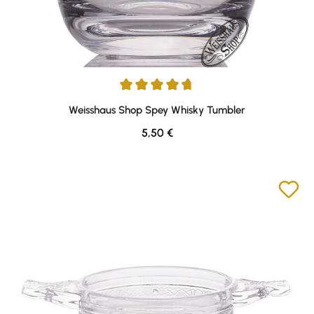
Durchschnittliche Bewertung von 4.77 von 5 Sternen
Weisshaus Shop Spey Whisky Tumbler
Regulärer Preis:
5,50 €