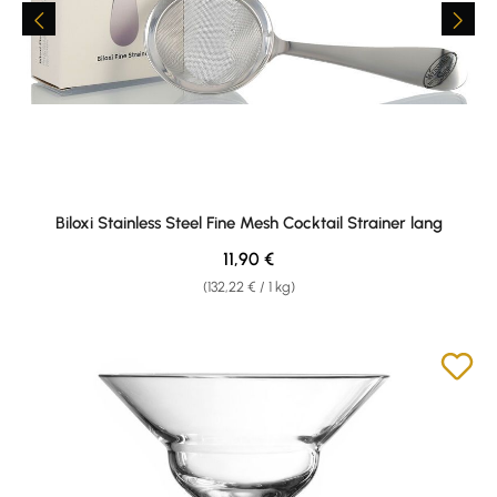
Biloxi Stainless Steel Fine Mesh Cocktail Strainer lang
Regulärer Preis:
11,90 €
(132,22 € / 1 kg)