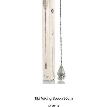
Tiki Mixing Spoon 30cm
Regulärer Preis:
17,90 €