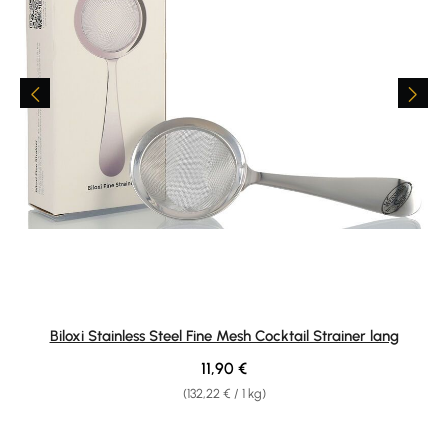
Biloxi Stainless Steel Fine Mesh Cocktail Strainer lang
Regulärer Preis:
11,90 €
(132,22 € / 1 kg)