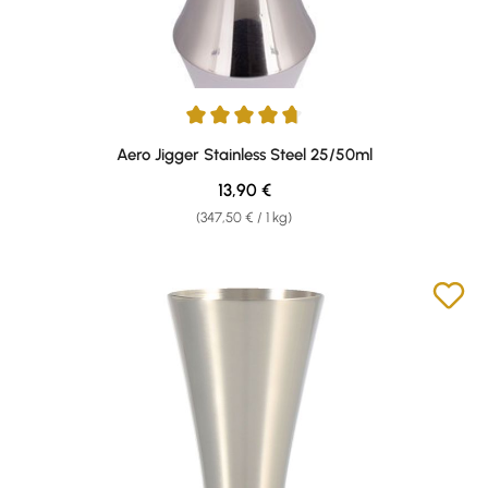
Durchschnittliche Bewertung von 4.67 von 5 Sternen
Aero Jigger Stainless Steel 25/50ml
Regulärer Preis:
13,90 €
(347,50 € / 1 kg)