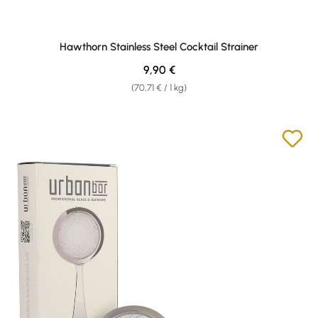
Hawthorn Stainless Steel Cocktail Strainer
Regulärer Preis:
9,90 €
(70,71 € / 1 kg)