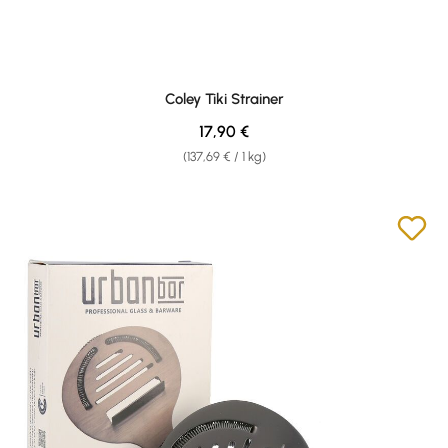
Coley Tiki Strainer
Regulärer Preis:
17,90 €
(137,69 € / 1 kg)