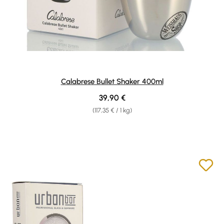
Calabrese Bullet Shaker 400ml
Regulärer Preis:
39,90 €
(117,35 € / 1 kg)