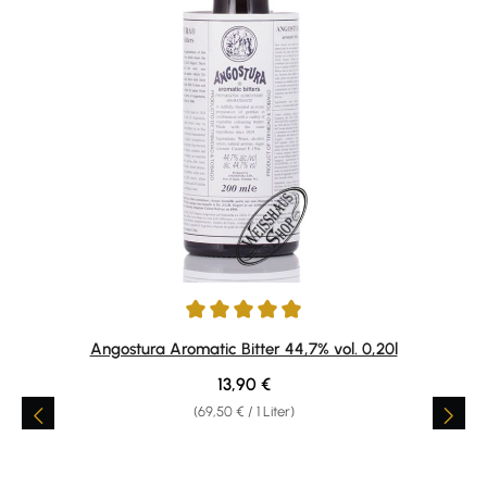
Durchschnittliche Bewertung von 4.94 von 5 Sternen
Angostura Aromatic Bitter 44,7% vol. 0,20l
Regulärer Preis:
13,90 €
(69,50 € / 1 Liter)