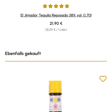
Durchschnittliche Bewertung von 5 von 5 Sternen
El Jimador Tequila Reposado 38% vol. 0,70l
Regulärer Preis:
21,90 €
(31,29 € / 1 Liter)
Produktgalerie überspringen
Ebenfalls gekauft