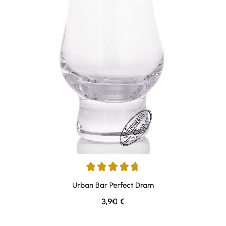
Durchschnittliche Bewertung von 4.85 von 5 Sternen
Urban Bar Perfect Dram
Regulärer Preis:
3,90 €