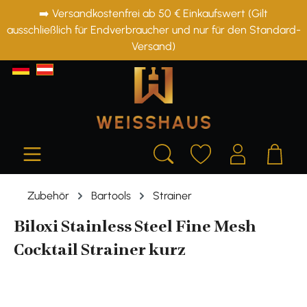
➡️ Versandkostenfrei ab 50 € Einkaufswert (Gilt
alt springen
ausschließlich für Endverbraucher und nur für den Standard-
Versand)
Zubehör
Bartools
Strainer
Biloxi Stainless Steel Fine Mesh
Cocktail Strainer kurz
Bildergalerie überspringen