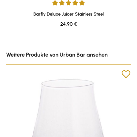
Durchschnittliche Bewertung von 5 von 5 Sternen
Barfly Deluxe Juicer Stainless Steel
Regulärer Preis:
24,90 €
Produktgalerie überspringen
Weitere Produkte von Urban Bar ansehen