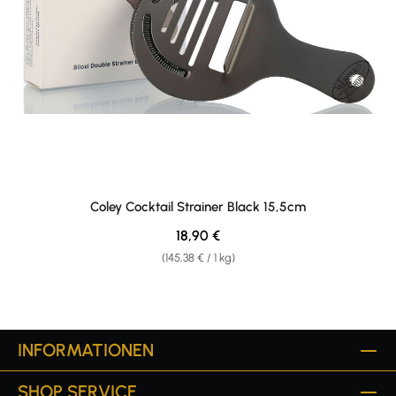
Coley Cocktail Strainer Black 15,5cm
Regulärer Preis:
18,90 €
(145,38 € / 1 kg)
INFORMATIONEN
SHOP SERVICE