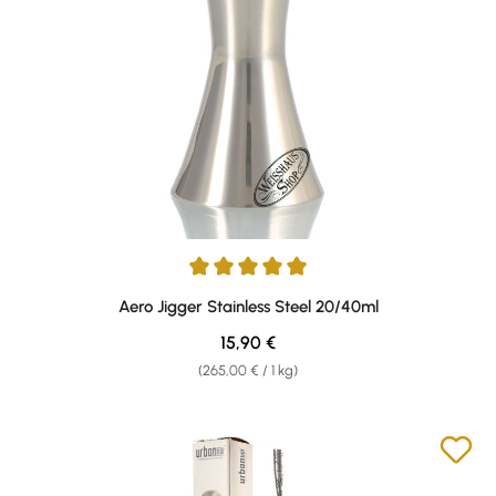
Durchschnittliche Bewertung von 5 von 5 Sternen
Aero Jigger Stainless Steel 20/40ml
Regulärer Preis:
15,90 €
(265,00 € / 1 kg)