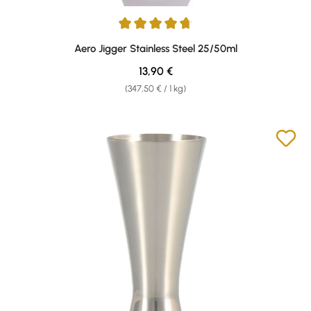
Durchschnittliche Bewertung von 4.67 von 5 Sternen
Aero Jigger Stainless Steel 25/50ml
Regulärer Preis:
13,90 €
(347,50 € / 1 kg)