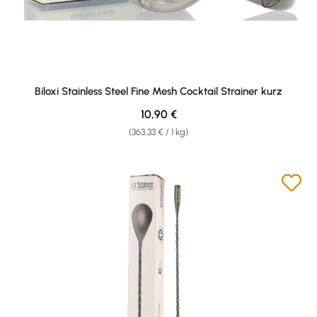
Biloxi Stainless Steel Fine Mesh Cocktail Strainer kurz
Regulärer Preis:
10,90 €
(363,33 € / 1 kg)