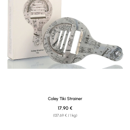
Coley Tiki Strainer
Regulärer Preis:
17,90 €
(137,69 € / 1 kg)