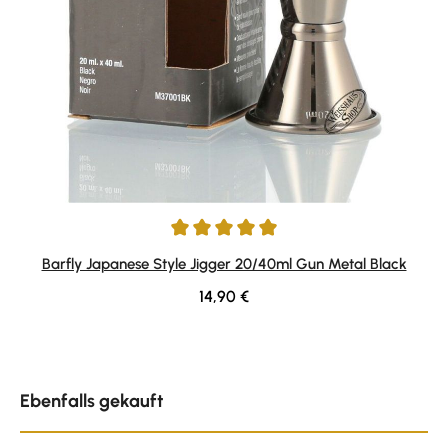
Durchschnittliche Bewertung von 5 von 5 Sternen
Barfly Japanese Style Jigger 20/40ml Gun Metal Black
Regulärer Preis:
14,90 €
Produktgalerie überspringen
Ebenfalls gekauft