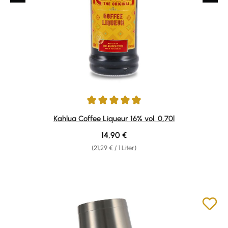
Durchschnittliche Bewertung von 4.94 von 5 Sternen
Kahlua Coffee Liqueur 16% vol. 0,70l
Regulärer Preis:
14,90 €
(21,29 € / 1 Liter)