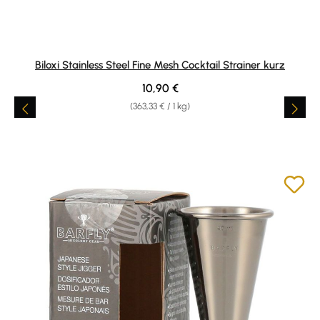
Biloxi Stainless Steel Fine Mesh Cocktail Strainer kurz
Regulärer Preis:
10,90 €
(363,33 € / 1 kg)