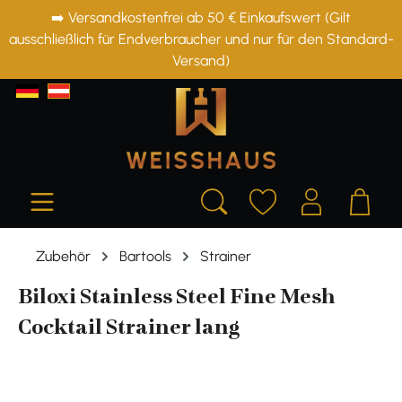
➡️ Versandkostenfrei ab 50 € Einkaufswert (Gilt
alt springen
ausschließlich für Endverbraucher und nur für den Standard-
Versand)
Zubehör
Bartools
Strainer
Biloxi Stainless Steel Fine Mesh
Cocktail Strainer lang
Bildergalerie überspringen