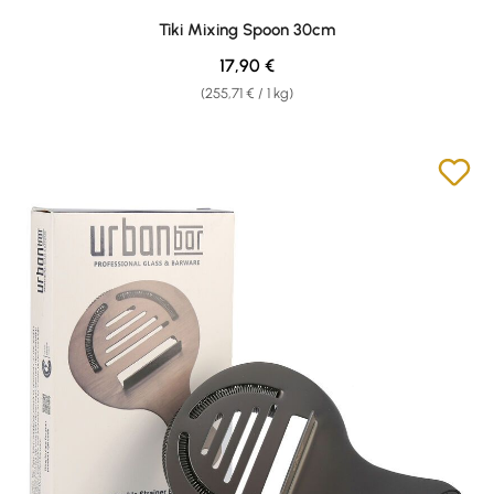
Tiki Mixing Spoon 30cm
Regulärer Preis:
17,90 €
(255,71 € / 1 kg)