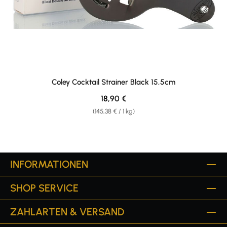
Coley Cocktail Strainer Black 15,5cm
Regulärer Preis:
18,90 €
(145,38 € / 1 kg)
INFORMATIONEN
SHOP SERVICE
ZAHLARTEN & VERSAND