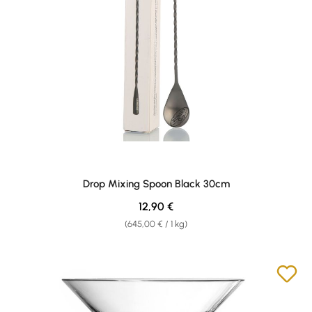
Drop Mixing Spoon Black 30cm
Regulärer Preis:
12,90 €
(645,00 € / 1 kg)