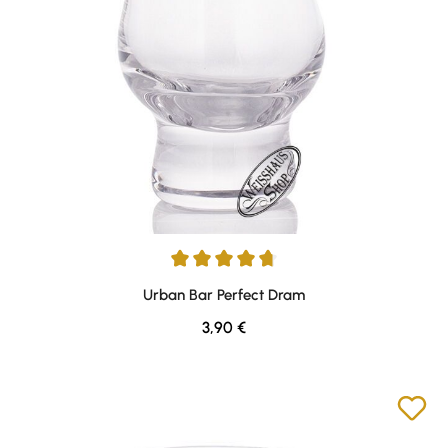
Durchschnittliche Bewertung von 4.85 von 5 Sternen
Urban Bar Perfect Dram
Regulärer Preis:
3,90 €