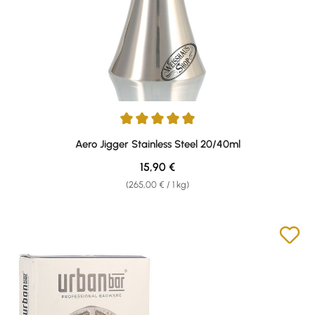
Durchschnittliche Bewertung von 5 von 5 Sternen
Aero Jigger Stainless Steel 20/40ml
Regulärer Preis:
15,90 €
(265,00 € / 1 kg)