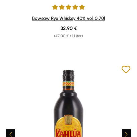
Durchschnittliche Bewertung von 5 von 5 Sternen
Bowsaw Rye Whiskey 40% vol. 0,70l
Regulärer Preis:
32,90 €
(47,00 € / 1 Liter)