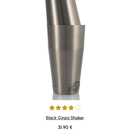
Durchschnittliche Bewertung von 4 von 5 Sternen
Black Ginza Shaker
Regulärer Preis:
31,90 €