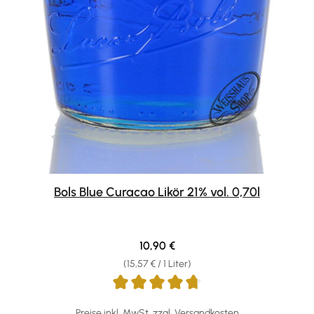
Bols Blue Curacao Likör 21% vol. 0,70l
Regulärer Preis:
10,90 €
(15,57 € / 1 Liter)
Preise inkl. MwSt. zzgl. Versandkosten