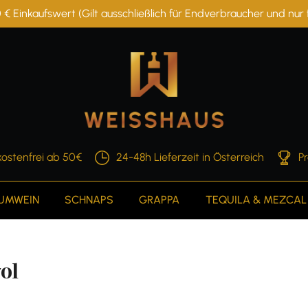
 € Einkaufswert (Gilt ausschließlich für Endverbraucher und nu
ostenfrei ab 50€
24-48h Lieferzeit in Österreich
P
AUMWEIN
SCHNAPS
GRAPPA
TEQUILA & MEZCAL
70l