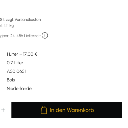
wSt. zzgl. Versandkosten
 1.11 kg
gbar, 24-48h Lieferzeit
1 Liter = 17,00 €
0.7 Liter
A5010651
Bols
Niederlande
Produkt Anzahl: Gib den gewünschten We
In den Warenkorb