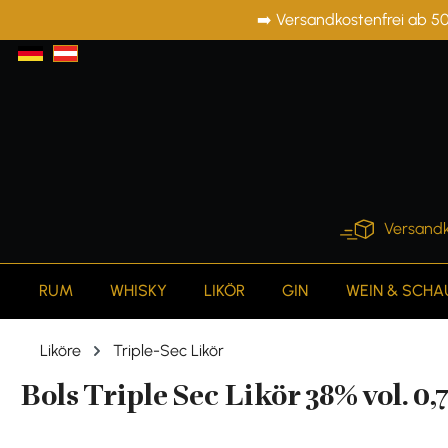
➡️ Versandkostenfrei ab 50
springen
Zur Hauptnavigation springen
Versandk
RUM
WHISKY
LIKÖR
GIN
WEIN & SCH
Liköre
Triple-Sec Likör
Bols Triple Sec Likör 38% vol. 0,