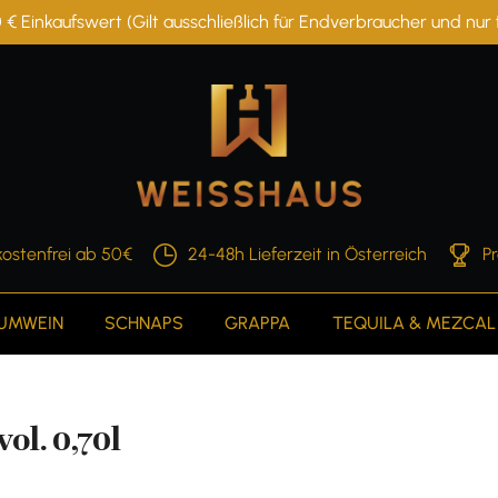
 € Einkaufswert (Gilt ausschließlich für Endverbraucher und nu
ostenfrei ab 50€
24-48h Lieferzeit in Österreich
P
AUMWEIN
SCHNAPS
GRAPPA
TEQUILA & MEZCAL
l. 0,70l