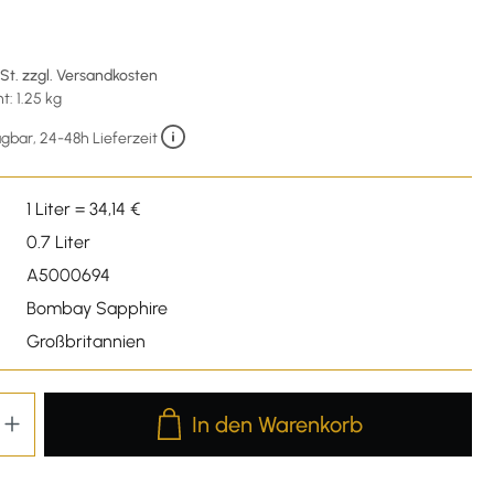
wSt. zzgl. Versandkosten
: 1.25 kg
gbar, 24-48h Lieferzeit
1 Liter = 34,14 €
0.7 Liter
A5000694
Bombay Sapphire
Großbritannien
Produkt Anzahl: Gib den gewünschten We
In den Warenkorb