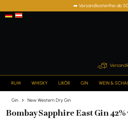
➡️ Versandkostenfrei ab 50
springen
Zur Hauptnavigation springen
Versandk
RUM
WHISKY
LIKÖR
GIN
WEIN & SCH
Gin
New Western Dry Gin
Bombay Sapphire East Gin 42% vo