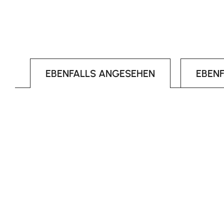
EBENFALLS ANGESEHEN
EBEN
Produktgalerie überspringen