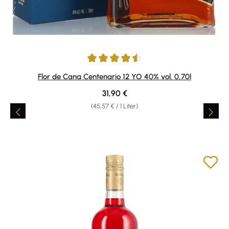
Durchschnittliche Bewertung von 4.57 von 5 Sternen
Flor de Cana Centenario 12 YO 40% vol. 0,70l
Regulärer Preis:
31,90 €
(45,57 € / 1 Liter)