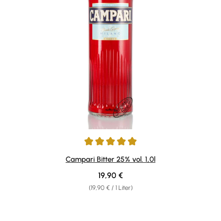
Durchschnittliche Bewertung von 4.92 von 5 Sternen
Campari Bitter 25% vol. 1,0l
Regulärer Preis:
19,90 €
(19,90 € / 1 Liter)