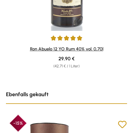
Durchschnittliche Bewertung von 4.93 von 5 Sternen
Ron Abuelo 12 YO Rum 40% vol. 0,70l
Regulärer Preis:
29,90 €
(42,71 € / 1 Liter)
Produktgalerie überspringen
Ebenfalls gekauft
-15%