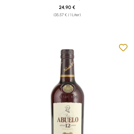
Regulärer Preis:
24,90 €
(35,57 € / 1 Liter)