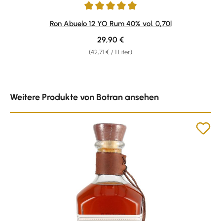
Durchschnittliche Bewertung von 4.93 von 5 Sternen
Ron Abuelo 12 YO Rum 40% vol. 0,70l
Regulärer Preis:
29,90 €
(42,71 € / 1 Liter)
Produktgalerie überspringen
Weitere Produkte von Botran ansehen