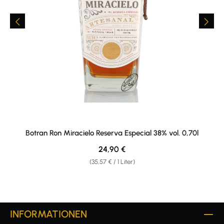
Botran Ron Miracielo Reserva Especial 38% vol. 0,70l
Regulärer Preis:
24,90 €
(35,57 € / 1 Liter)
INFORMATIONEN