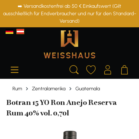
➡️ Versandkostenfrei ab 50 € Einkaufswert (Gilt
alt springen
ausschließlich für Endverbraucher und nur für den Standard-
Versand)
Rum
Zentralamerika
Guatemala
Botran 15 YO Ron Anejo Reserva
Rum 40% vol. 0,70l
Bildergalerie überspringen