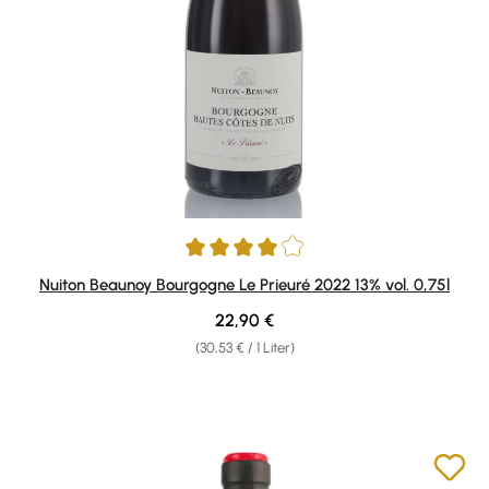
Durchschnittliche Bewertung von 4 von 5 Sternen
Nuiton Beaunoy Bourgogne Le Prieuré 2022 13% vol. 0,75l
Regulärer Preis:
22,90 €
(30,53 € / 1 Liter)