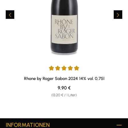
Durchschnittliche Bewertung von 5 von 5 Sternen
Rhone by Roger Sabon 2024 14% vol. 0,75l
Regulärer Preis:
9,90 €
(13,20 € / 1 Liter)
INFORMATIONEN