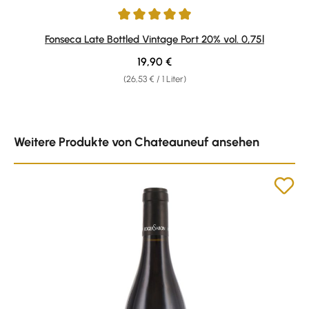
Durchschnittliche Bewertung von 5 von 5 Sternen
Fonseca Late Bottled Vintage Port 20% vol. 0,75l
Regulärer Preis:
19,90 €
(26,53 € / 1 Liter)
Produktgalerie überspringen
Weitere Produkte von Chateauneuf ansehen