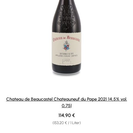
Chateau de Beaucastel Chateauneuf du Pape 2021 14,5% vol.
0,75l
Regulärer Preis:
114,90 €
(153,20 € / 1 Liter)