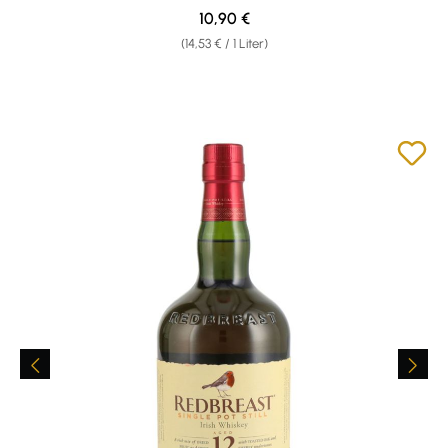
Regulärer Preis:
10,90 €
(14,53 € / 1 Liter)