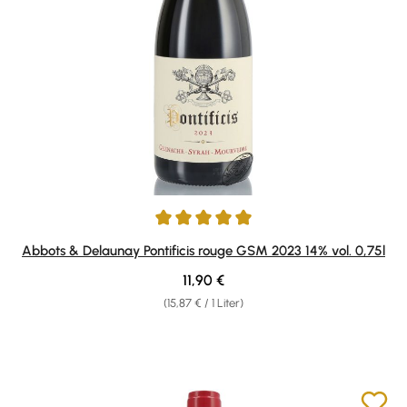
Durchschnittliche Bewertung von 5 von 5 Sternen
Abbots & Delaunay Pontificis rouge GSM 2023 14% vol. 0,75l
Regulärer Preis:
11,90 €
(15,87 € / 1 Liter)