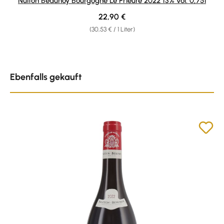
Nuiton Beaunoy Bourgogne Le Prieuré 2022 13% vol. 0,75l
Regulärer Preis:
22,90 €
(30,53 € / 1 Liter)
Produktgalerie überspringen
Ebenfalls gekauft