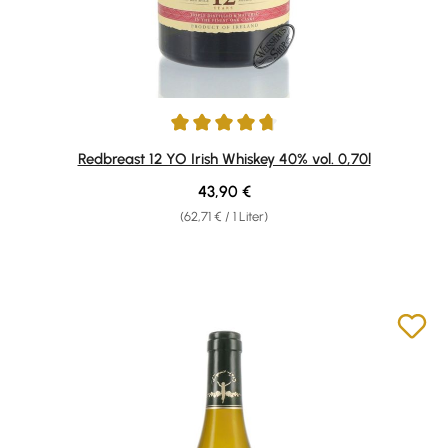
Durchschnittliche Bewertung von 4.86 von 5 Sternen
Redbreast 12 YO Irish Whiskey 40% vol. 0,70l
Regulärer Preis:
43,90 €
(62,71 € / 1 Liter)