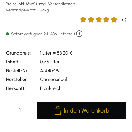
Preise inkl. MwSt. zzgl. Versandkosten
Versandgewicht: 1.39 kg
(1)
Durchschnittliche Bewer
Sofort verfügbar, 24-48h Lieferzeit
Grundpreis:
1 Liter = 53,20 €
Inhalt:
0.75 Liter
Bestell-Nr.:
A5010495
Hersteller:
Chateauneuf
Herkunft:
Frankreich
Produkt Anzahl: Gib den gewünscht
In den Warenkorb