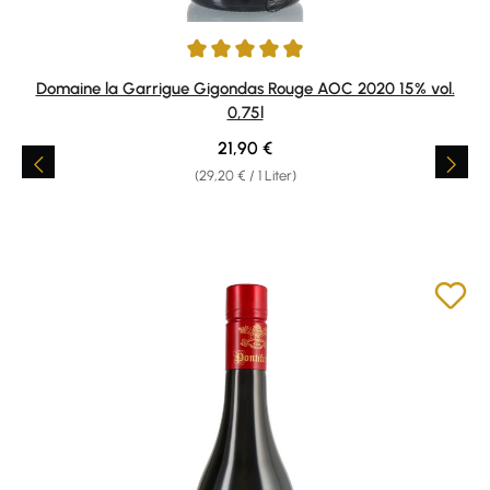
Durchschnittliche Bewertung von 5 von 5 Sternen
Domaine la Garrigue Gigondas Rouge AOC 2020 15% vol.
0,75l
Regulärer Preis:
21,90 €
(29,20 € / 1 Liter)