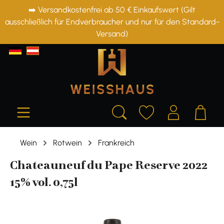
➡️ Versandkostenfrei ab 50 € Einkaufswert (Gilt
alt springen
ausschließlich für Endverbraucher und nur für den Standard-
Versand)
Wein
Rotwein
Frankreich
Chateauneuf du Pape Reserve 2022
15% vol. 0,75l
Bildergalerie überspringen