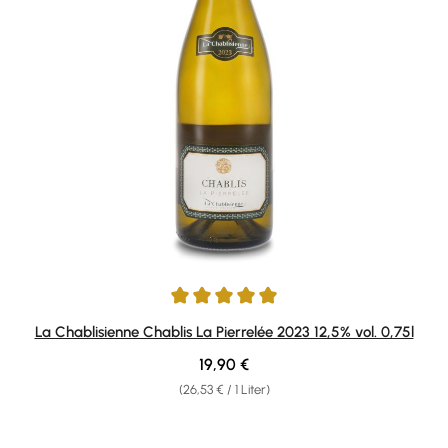
Durchschnittliche Bewertung von 5 von 5 Sternen
La Chablisienne Chablis La Pierrelée 2023 12,5% vol. 0,75l
Regulärer Preis:
19,90 €
(26,53 € / 1 Liter)