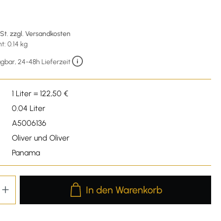
wSt. zzgl. Versandkosten
: 0.14 kg
gbar, 24-48h Lieferzeit
1 Liter = 122,50 €
0.04 Liter
A5006136
Oliver und Oliver
Panama
Produkt Anzahl: Gib den gewünschten We
In den Warenkorb