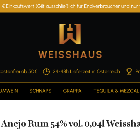
 € Einkaufswert (Gilt ausschließlich für Endverbraucher und nu
ostenfrei ab 50€
24-48h Lieferzeit in Österreich
P
AUMWEIN
SCHNAPS
GRAPPA
TEQUILA & MEZCAL
nejo Rum 54% vol. 0,04l Weissh