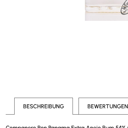
BESCHREIBUNG
BEWERTUNGEN
Companero Ron Panama Extra Anejo Rum 54% vo