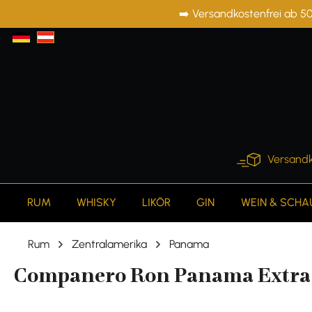
➡️ Versandkostenfrei ab 50
springen
Zur Hauptnavigation springen
Versandk
RUM
WHISKY
LIKÖR
GIN
WEIN & SCH
Rum
Zentralamerika
Panama
Companero Ron Panama Extra A