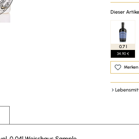
Dieser Artike
0.7 l
34,90 €
Merken
Lebensmit
l. 0,04l Weisshaus Sample