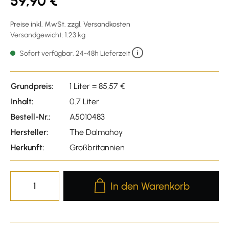
59,90 €
Preise inkl. MwSt. zzgl. Versandkosten
Versandgewicht: 1.23 kg
Sofort verfügbar, 24-48h Lieferzeit
Grundpreis:
1 Liter = 85,57 €
Inhalt:
0.7 Liter
Bestell-Nr.:
A5010483
Hersteller:
The Dalmahoy
Herkunft:
Großbritannien
Produkt Anzahl: Gib den gewünscht
In den Warenkorb