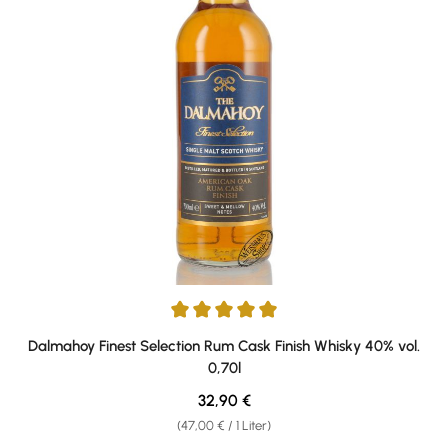
Durchschnittliche Bewertung von 5 von 5 Sternen
Dalmahoy Finest Selection Rum Cask Finish Whisky 40% vol.
0,70l
Regulärer Preis:
32,90 €
(47,00 € / 1 Liter)