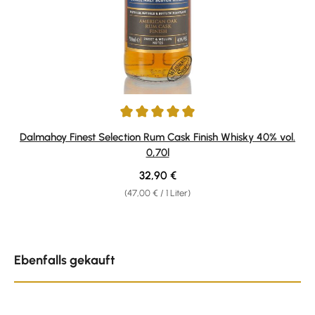
Durchschnittliche Bewertung von 5 von 5 Sternen
Dalmahoy Finest Selection Rum Cask Finish Whisky 40% vol.
0,70l
Regulärer Preis:
32,90 €
(47,00 € / 1 Liter)
Produktgalerie überspringen
Ebenfalls gekauft