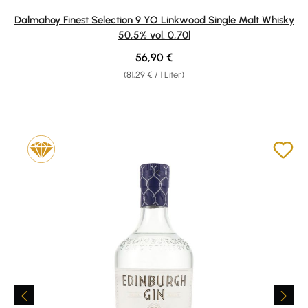
Dalmahoy Finest Selection 9 YO Linkwood Single Malt Whisky
50,5% vol. 0,70l
Regulärer Preis:
56,90 €
(81,29 € / 1 Liter)