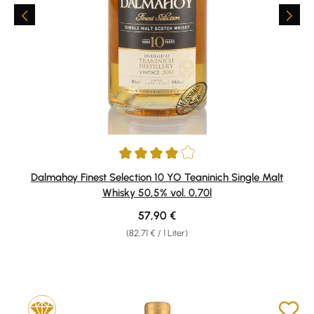
Durchschnittliche Bewertung von 4 von 5 Sternen
Dalmahoy Finest Selection 10 YO Teaninich Single Malt
Whisky 50,5% vol. 0,70l
Regulärer Preis:
57,90 €
(82,71 € / 1 Liter)