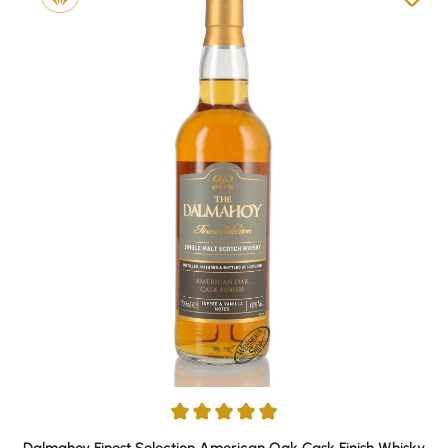
Durchschnittliche Bewertung von 5 von 5 Sternen
Dalmahoy Finest Selection American Oak Cask Finish Whisky