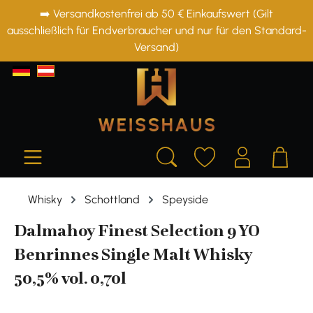
➡️ Versandkostenfrei ab 50 € Einkaufswert (Gilt
alt springen
ausschließlich für Endverbraucher und nur für den Standard-
Versand)
Whisky
Schottland
Speyside
Dalmahoy Finest Selection 9 YO
Benrinnes Single Malt Whisky
50,5% vol. 0,70l