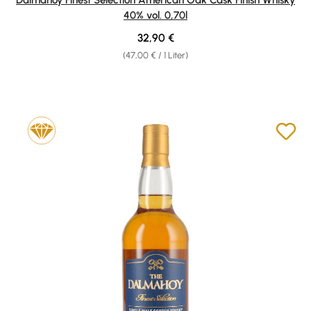
40% vol. 0,70l
Regulärer Preis:
32,90 €
(47,00 € / 1 Liter)