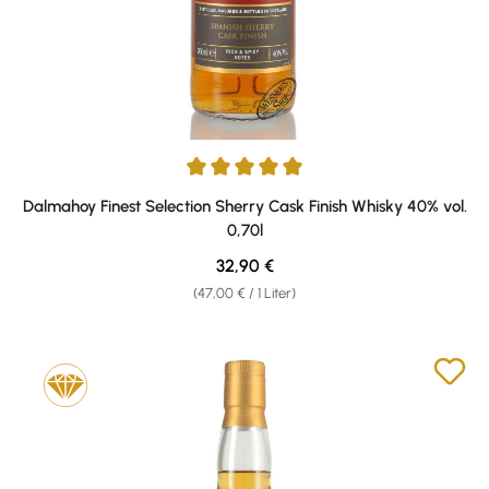
Durchschnittliche Bewertung von 5 von 5 Sternen
Dalmahoy Finest Selection Sherry Cask Finish Whisky 40% vol.
0,70l
Regulärer Preis:
32,90 €
(47,00 € / 1 Liter)