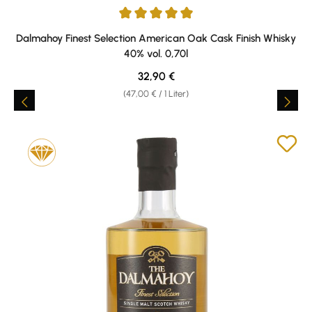
Durchschnittliche Bewertung von 5 von 5 Sternen
Dalmahoy Finest Selection American Oak Cask Finish Whisky
40% vol. 0,70l
Regulärer Preis:
32,90 €
(47,00 € / 1 Liter)