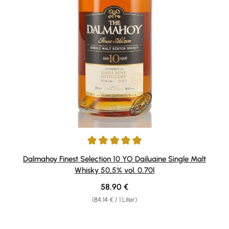
Durchschnittliche Bewertung von 5 von 5 Sternen
Dalmahoy Finest Selection 10 YO Dailuaine Single Malt
Whisky 50,5% vol. 0,70l
Regulärer Preis:
58,90 €
(84,14 € / 1 Liter)