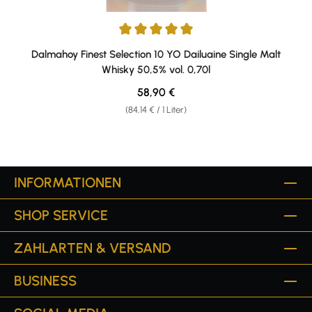
Durchschnittliche Bewertung von 5 von 5 Sternen
Dalmahoy Finest Selection 10 YO Dailuaine Single Malt
Whisky 50,5% vol. 0,70l
Regulärer Preis:
58,90 €
(84,14 € / 1 Liter)
INFORMATIONEN
SHOP SERVICE
ZAHLARTEN & VERSAND
BUSINESS