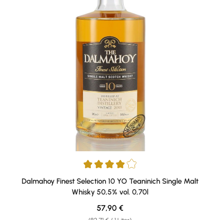
Durchschnittliche Bewertung von 4 von 5 Sternen
Dalmahoy Finest Selection 10 YO Teaninich Single Malt
Whisky 50,5% vol. 0,70l
Regulärer Preis:
57,90 €