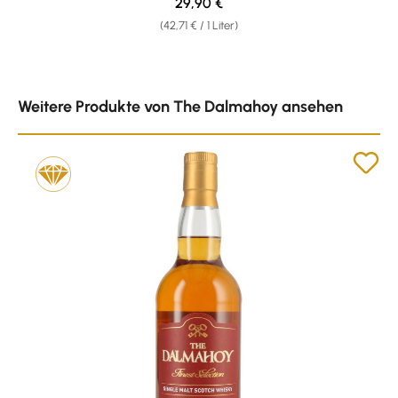
Regulärer Preis:
29,90 €
(42,71 € / 1 Liter)
Produktgalerie überspringen
Weitere Produkte von The Dalmahoy ansehen