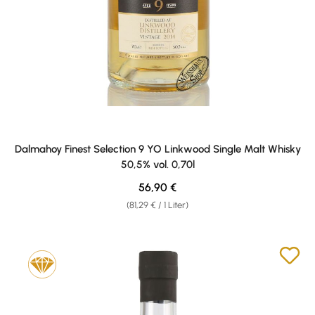
Dalmahoy Finest Selection 9 YO Linkwood Single Malt Whisky
50,5% vol. 0,70l
Regulärer Preis:
56,90 €
(81,29 € / 1 Liter)