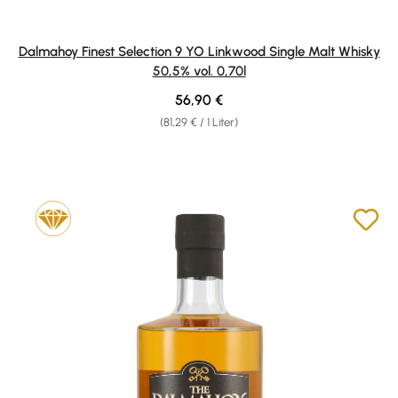
Dalmahoy Finest Selection 9 YO Linkwood Single Malt Whisky
50,5% vol. 0,70l
Regulärer Preis:
56,90 €
(81,29 € / 1 Liter)