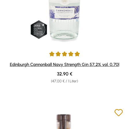
Durchschnittliche Bewertung von 5 von 5 Sternen
Edinburgh Cannonball Navy Strength Gin 57,2% vol. 0,70l
Regulärer Preis:
32,90 €
(47,00 € / 1 Liter)