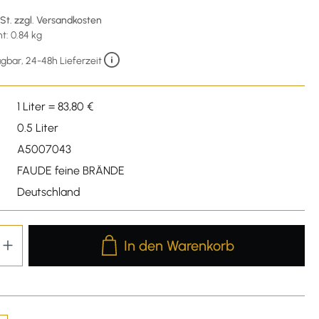
wSt. zzgl. Versandkosten
: 0.84 kg
gbar, 24-48h Lieferzeit
1 Liter = 83,80 €
0.5 Liter
A5007043
FAUDE feine BRÄNDE
Deutschland
Produkt Anzahl: Gib den gewünschten We
In den Warenkorb