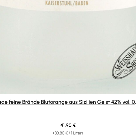
de feine Brände Blutorange aus Sizilien Geist 42% vol. 0
Regulärer Preis:
41,90 €
(83,80 € / 1 Liter)