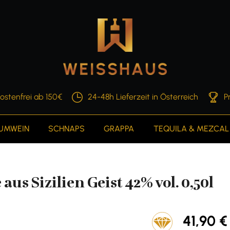
ostenfrei ab 150€
24-48h Lieferzeit in Österreich
P
AUMWEIN
SCHNAPS
GRAPPA
TEQUILA & MEZCAL
s Sizilien Geist 42% vol. 0,50l
41,90 €