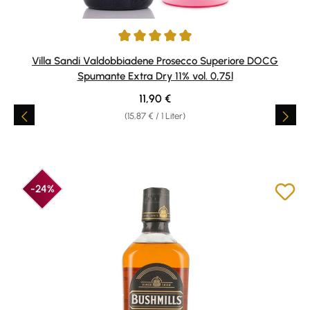
Durchschnittliche Bewertung von 4.88 von 5 Sternen
Villa Sandi Valdobbiadene Prosecco Superiore DOCG
Spumante Extra Dry 11% vol. 0,75l
Regulärer Preis:
11,90 €
(15,87 € / 1 Liter)
-24%