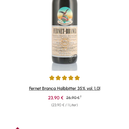
Durchschnittliche Bewertung von 4.94 von 5 Sternen
Fernet Branca Halbbitter 35% vol. 1,0l
1
Verkaufspreis:
23,90 €
Regulärer Preis:
26,90 €
(23,90 € / 1 Liter)