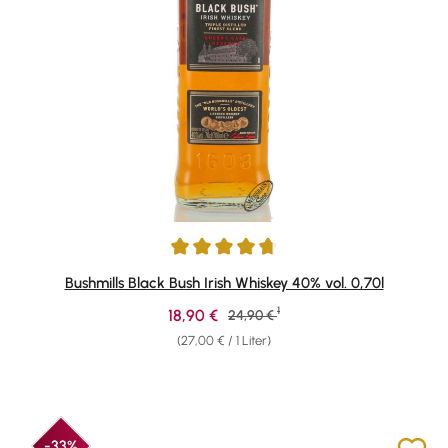
Durchschnittliche Bewertung von 4.84 von 5 Sternen
Bushmills Black Bush Irish Whiskey 40% vol. 0,70l
1
Verkaufspreis:
18,90 €
Regulärer Preis:
24,90 €
(27,00 € / 1 Liter)
-33%