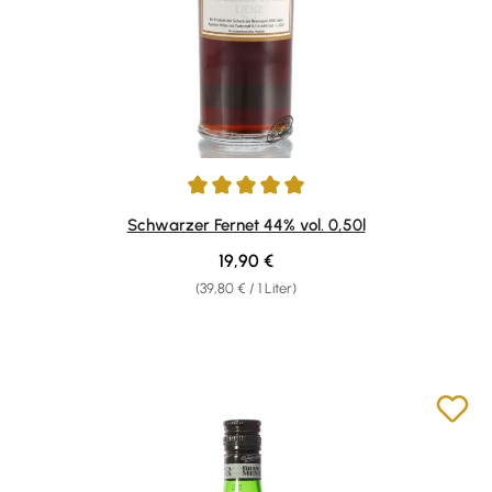
Durchschnittliche Bewertung von 5 von 5 Sternen
Schwarzer Fernet 44% vol. 0,50l
Regulärer Preis:
19,90 €
(39,80 € / 1 Liter)