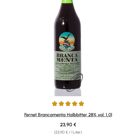
Durchschnittliche Bewertung von 4.93 von 5 Sternen
Fernet Brancamenta Halbbitter 28% vol. 1,0l
Regulärer Preis:
23,90 €
(23,90 € / 1 Liter)