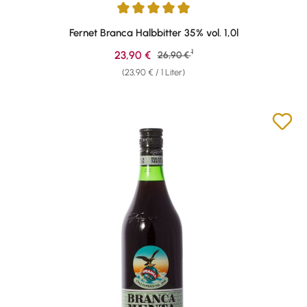
Durchschnittliche Bewertung von 4.94 von 5 Sternen
Fernet Branca Halbbitter 35% vol. 1,0l
1
Verkaufspreis:
23,90 €
Regulärer Preis:
26,90 €
(23,90 € / 1 Liter)