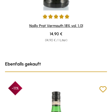
Durchschnittliche Bewertung von 4.92 von 5 Sternen
Noilly Prat Vermouth 18% vol. 1,0l
Regulärer Preis:
14,90 €
(14,90 € / 1 Liter)
Produktgalerie überspringen
Ebenfalls gekauft
-11%