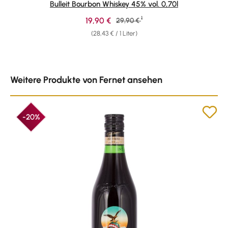
Bulleit Bourbon Whiskey 45% vol. 0,70l
1
Verkaufspreis:
19,90 €
Regulärer Preis:
29,90 €
(28,43 € / 1 Liter)
Produktgalerie überspringen
Weitere Produkte von Fernet ansehen
-20%