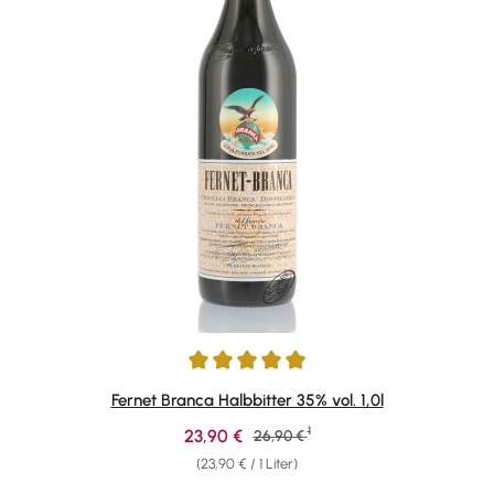
Durchschnittliche Bewertung von 4.94 von 5 Sternen
Fernet Branca Halbbitter 35% vol. 1,0l
1
Verkaufspreis:
23,90 €
Regulärer Preis:
26,90 €
(23,90 € / 1 Liter)