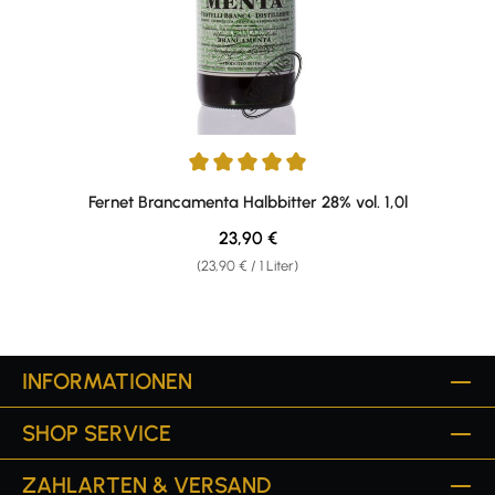
Durchschnittliche Bewertung von 4.93 von 5 Sternen
Fernet Brancamenta Halbbitter 28% vol. 1,0l
Regulärer Preis:
23,90 €
(23,90 € / 1 Liter)
INFORMATIONEN
SHOP SERVICE
ZAHLARTEN & VERSAND