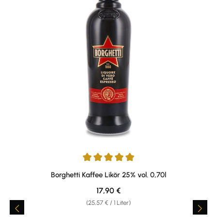
Durchschnittliche Bewertung von 5 von 5 Sternen
Borghetti Kaffee Likör 25% vol. 0,70l
Regulärer Preis:
17,90 €
(25,57 € / 1 Liter)