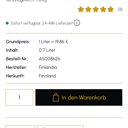
Versandgewicht: 1.18 kg
(1)
Durchschnittliche Bewer
Sofort verfügbar, 24-48h Lieferzeit
Grundpreis:
1 Liter = 19,86 €
Inhalt:
0.7 Liter
Bestell-Nr.:
A5008626
Hersteller:
Finlandia
Herkunft:
Finnland
Produkt Anzahl: Gib den gewünscht
In den Warenkorb