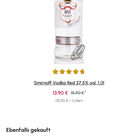
Durchschnittliche Bewertung von 4.68 von 5 Sternen
Smirnoff Vodka Red 37,5% vol. 1,0l
1
Verkaufspreis:
13,90 €
Regulärer Preis:
15,90 €
(13,90 € / 1 Liter)
Produktgalerie überspringen
Ebenfalls gekauft