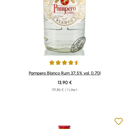
Durchschnittliche Bewertung von 4.5 von 5 Sternen
Pampero Blanco Rum 37,5% vol. 0,70l
Regulärer Preis:
13,90 €
(19,86 € / 1 Liter)