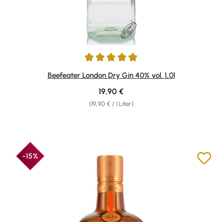
Durchschnittliche Bewertung von 4.88 von 5 Sternen
Beefeater London Dry Gin 40% vol. 1,0l
Regulärer Preis:
19,90 €
(19,90 € / 1 Liter)
-15%