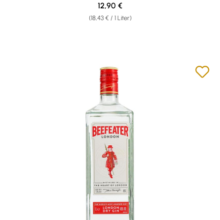
Regulärer Preis:
12,90 €
(18,43 € / 1 Liter)