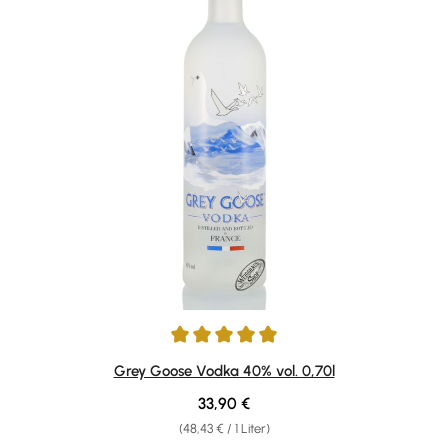
Durchschnittliche Bewertung von 4.95 von 5 Sternen
Grey Goose Vodka 40% vol. 0,70l
Regulärer Preis:
33,90 €
(48,43 € / 1 Liter)