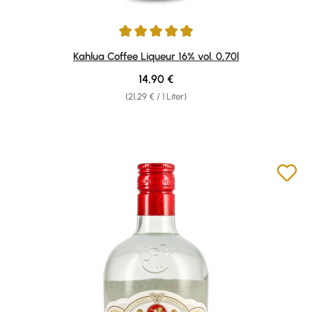
Durchschnittliche Bewertung von 4.94 von 5 Sternen
Kahlua Coffee Liqueur 16% vol. 0,70l
Regulärer Preis:
14,90 €
(21,29 € / 1 Liter)