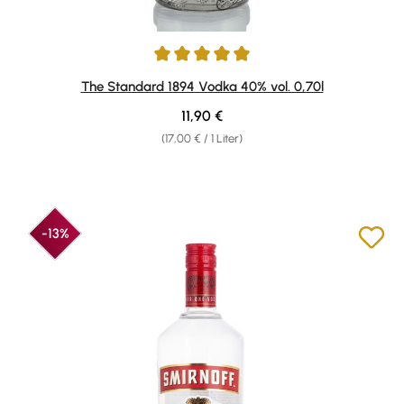
Durchschnittliche Bewertung von 5 von 5 Sternen
The Standard 1894 Vodka 40% vol. 0,70l
Regulärer Preis:
11,90 €
(17,00 € / 1 Liter)
-13%