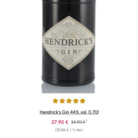
Durchschnittliche Bewertung von 4.88 von 5 Sternen
Hendrick's Gin 44% vol. 0,70l
1
Verkaufspreis:
27,90 €
Regulärer Preis:
34,90 €
(39,86 € / 1 Liter)