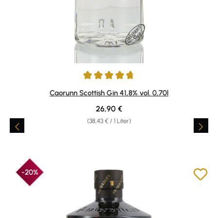
Durchschnittliche Bewertung von 4.75 von 5 Sternen
Caorunn Scottish Gin 41,8% vol. 0,70l
Regulärer Preis:
26,90 €
(38,43 € / 1 Liter)
-20%