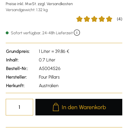
Preise inkl. MwSt. zzgl. Versandkosten
Versandgewicht: 1.32 kg
(4)
Durchschnittliche Bewert
Sofort verfügbar, 24-48h Lieferzeit
Grundpreis:
1 Liter = 39,86 €
Inhalt:
0.7 Liter
Bestell-Nr.:
A5004526
Hersteller:
Four Pillars
Herkunft:
Australien
Produkt Anzahl: Gib den gewünscht
In den Warenkorb