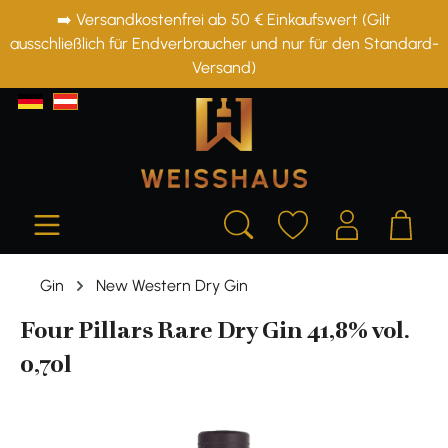
➡️ Versandkostenfrei ab 50 € Einkaufswert (Gilt
alt springen
ausschließlich für Endverbraucher und nur für den Standard-
Versand)
Gin
New Western Dry Gin
Four Pillars Rare Dry Gin 41,8% vol.
0,70l
Bildergalerie überspringen