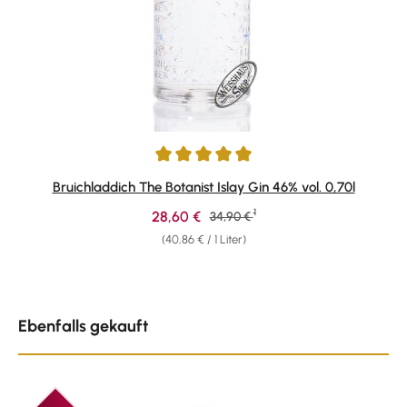
Durchschnittliche Bewertung von 4.89 von 5 Sternen
Bruichladdich The Botanist Islay Gin 46% vol. 0,70l
1
Verkaufspreis:
28,60 €
Regulärer Preis:
34,90 €
(40,86 € / 1 Liter)
Produktgalerie überspringen
Ebenfalls gekauft