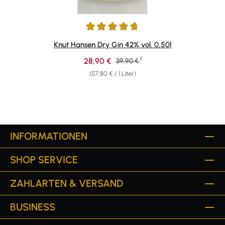
Durchschnittliche Bewertung von 4.87 von 5 Sternen
Knut Hansen Dry Gin 42% vol. 0,50l
1
Verkaufspreis:
28,90 €
Regulärer Preis:
39,90 €
(57,80 € / 1 Liter)
INFORMATIONEN
SHOP SERVICE
ZAHLARTEN & VERSAND
BUSINESS