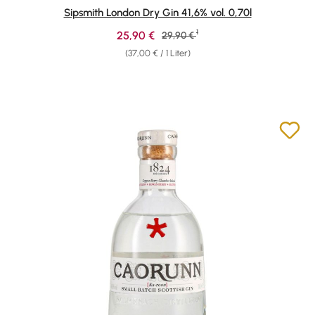
Durchschnittliche Bewertung von 4.82 von 5 Sternen
Sipsmith London Dry Gin 41,6% vol. 0,70l
1
Verkaufspreis:
25,90 €
Regulärer Preis:
29,90 €
(37,00 € / 1 Liter)