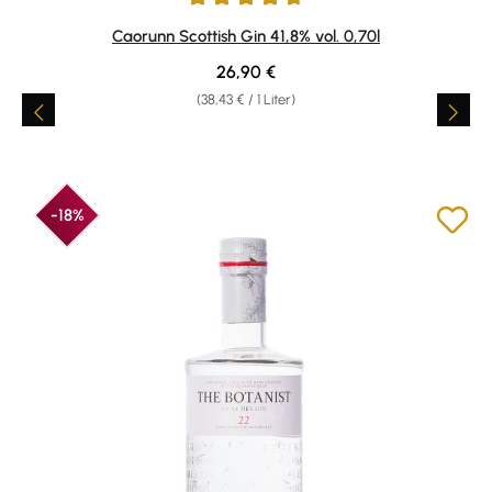
Durchschnittliche Bewertung von 4.75 von 5 Sternen
Caorunn Scottish Gin 41,8% vol. 0,70l
Regulärer Preis:
26,90 €
(38,43 € / 1 Liter)
-18%