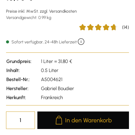
Preise inkl. MwSt. zzgl. Versandkosten
Versandgewicht: 0.99 kg
(14)
Durchschnittliche Bewertu
Sofort verfügbar, 24-48h Lieferzeit
Grundpreis:
1 Liter = 31,80 €
Inhalt:
0.5 Liter
Bestell-Nr.:
A5004621
Hersteller:
Gabriel Boudier
Herkunft:
Frankreich
Produkt Anzahl: Gib den gewünscht
In den Warenkorb