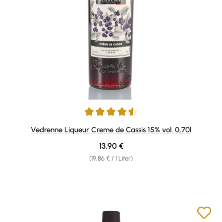
Durchschnittliche Bewertung von 4.5 von 5 Sternen
Vedrenne Liqueur Creme de Cassis 15% vol. 0,70l
Regulärer Preis:
13,90 €
(19,86 € / 1 Liter)