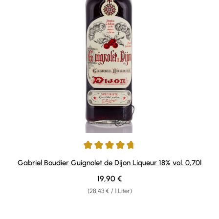
Durchschnittliche Bewertung von 4.75 von 5 Sternen
Gabriel Boudier Guignolet de Dijon Liqueur 18% vol. 0,70l
Regulärer Preis:
19,90 €
(28,43 € / 1 Liter)