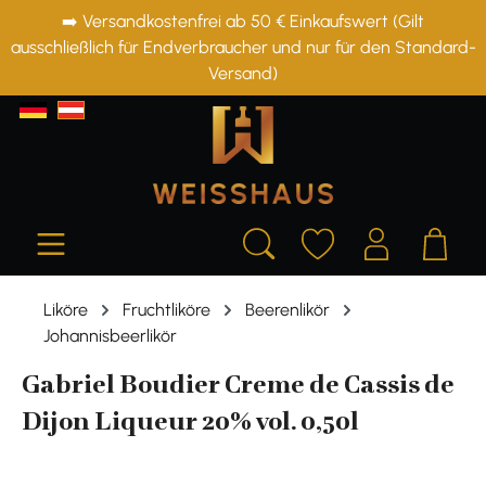
➡️ Versandkostenfrei ab 50 € Einkaufswert (Gilt
alt springen
ausschließlich für Endverbraucher und nur für den Standard-
Versand)
Liköre
Fruchtliköre
Beerenlikör
Johannisbeerlikör
Gabriel Boudier Creme de Cassis de
Dijon Liqueur 20% vol. 0,50l