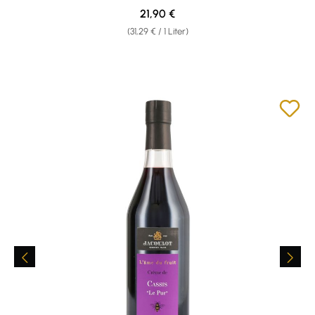
Regulärer Preis:
21,90 €
(31,29 € / 1 Liter)