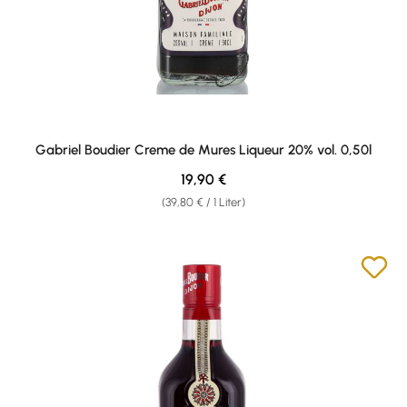
Gabriel Boudier Creme de Mures Liqueur 20% vol. 0,50l
Regulärer Preis:
19,90 €
(39,80 € / 1 Liter)