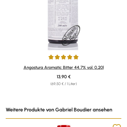
Durchschnittliche Bewertung von 4.94 von 5 Sternen
Angostura Aromatic Bitter 44,7% vol. 0,20l
Regulärer Preis:
13,90 €
(69,50 € / 1 Liter)
Produktgalerie überspringen
Weitere Produkte von Gabriel Boudier ansehen