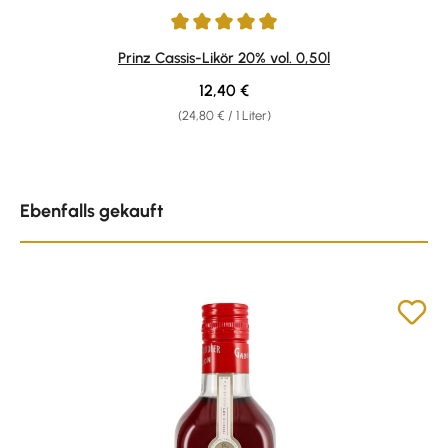
Durchschnittliche Bewertung von 4.89 von 5 Sternen
Prinz Cassis-Likör 20% vol. 0,50l
Regulärer Preis:
12,40 €
(24,80 € / 1 Liter)
Produktgalerie überspringen
Ebenfalls gekauft