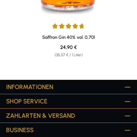
Durchschnittliche Bewertung von 4.69 von 5 Sternen
Saffron Gin 40% vol. 0,70l
Regulärer Preis:
24,90 €
(35,57 € / 1 Liter)
INFORMATIONEN
SHOP SERVICE
ZAHLARTEN & VERSAND
BUSINESS