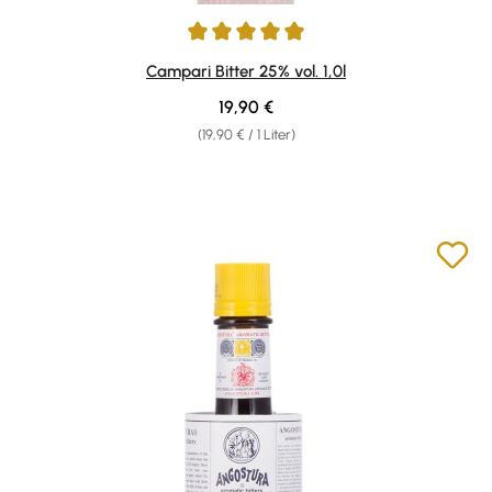
Durchschnittliche Bewertung von 4.92 von 5 Sternen
Campari Bitter 25% vol. 1,0l
Regulärer Preis:
19,90 €
(19,90 € / 1 Liter)