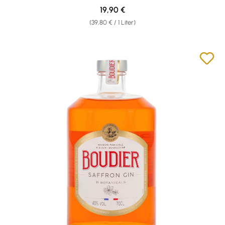
Regulärer Preis:
19,90 €
(39,80 € / 1 Liter)