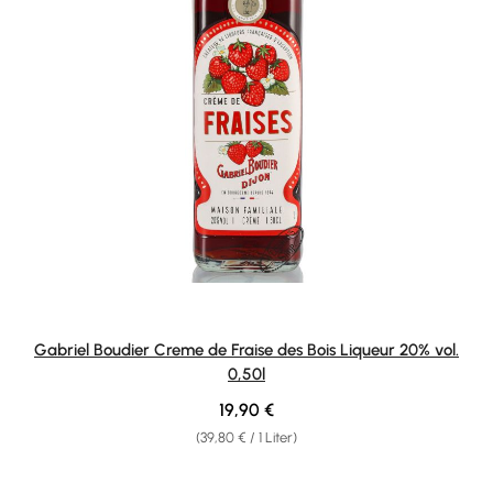
Gabriel Boudier Creme de Fraise des Bois Liqueur 20% vol.
0,50l
Regulärer Preis:
19,90 €
(39,80 € / 1 Liter)