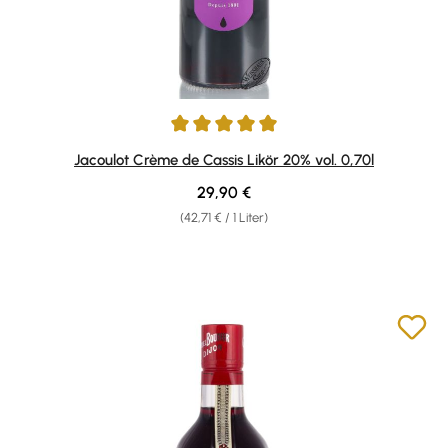
Durchschnittliche Bewertung von 5 von 5 Sternen
Jacoulot Crème de Cassis Likör 20% vol. 0,70l
Regulärer Preis:
29,90 €
(42,71 € / 1 Liter)