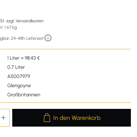
wSt. zzgl. Versandkosten
: 1.67 kg
gbar, 24-48h Lieferzeit
1 Liter = 98,43 €
0.7 Liter
A5007979
Glengoyne
Großbritannien
Produkt Anzahl: Gib den gewünschten We
In den Warenkorb