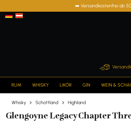
➡️ Versandkostenfrei ab 50
springen
Zur Hauptnavigation springen
Versandk
RUM
WHISKY
LIKÖR
GIN
WEIN & SCH
Whisky
Schottland
Highland
Glengoyne Legacy Chapter Three