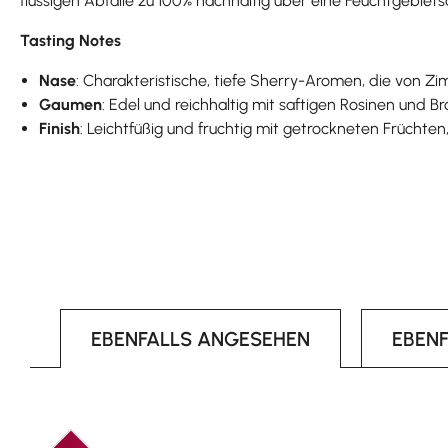
flüssigen Abfälle zu 100% nachhaltig über eine Feuchtgebiets
Tasting Notes
Nase
: Charakteristische, tiefe Sherry-Aromen, die von 
Gaumen
: Edel und reichhaltig mit saftigen Rosinen und 
Finish
: Leichtfüßig und fruchtig mit getrockneten Früch
EBENFALLS ANGESEHEN
EBEN
Produktgalerie überspringen