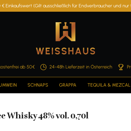
 € Einkaufswert (Gilt ausschließlich für Endverbraucher und nu
ostenfrei ab 50€
24-48h Lieferzeit in Österreich
P
AUMWEIN
SCHNAPS
GRAPPA
TEQUILA & MEZCAL
 Whisky 48% vol. 0,70l