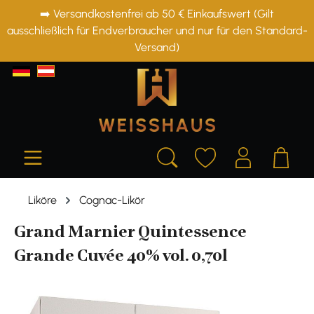
➡️ Versandkostenfrei ab 50 € Einkaufswert (Gilt
alt springen
ausschließlich für Endverbraucher und nur für den Standard-
Versand)
Liköre
Cognac-Likör
Grand Marnier Quintessence
Grande Cuvée 40% vol. 0,70l
Bildergalerie überspringen