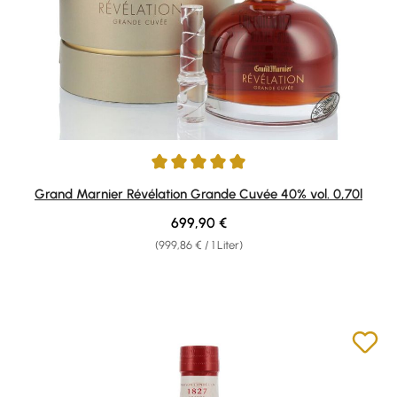
Durchschnittliche Bewertung von 5 von 5 Sternen
Grand Marnier Révélation Grande Cuvée 40% vol. 0,70l
Regulärer Preis:
699,90 €
(999,86 € / 1 Liter)