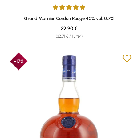
Durchschnittliche Bewertung von 4.92 von 5 Sternen
Grand Marnier Cordon Rouge 40% vol. 0,70l
Regulärer Preis:
22,90 €
(32,71 € / 1 Liter)
-17%