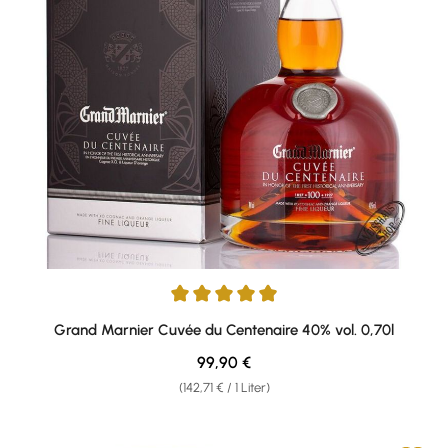
Durchschnittliche Bewertung von 4.96 von 5 Sternen
Grand Marnier Cuvée du Centenaire 40% vol. 0,70l
Regulärer Preis:
99,90 €
(142,71 € / 1 Liter)