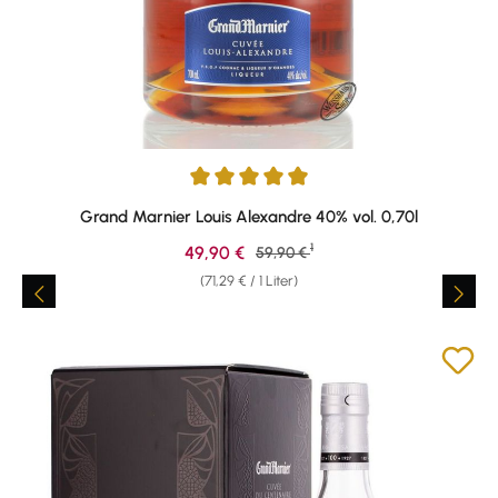
Durchschnittliche Bewertung von 4.92 von 5 Sternen
Grand Marnier Louis Alexandre 40% vol. 0,70l
1
Verkaufspreis:
49,90 €
Regulärer Preis:
59,90 €
(71,29 € / 1 Liter)