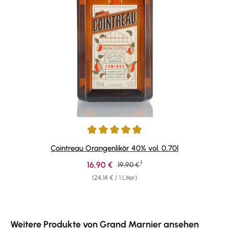
Durchschnittliche Bewertung von 4.89 von 5 Sternen
Cointreau Orangenlikör 40% vol. 0,70l
1
Verkaufspreis:
16,90 €
Regulärer Preis:
19,90 €
(24,14 € / 1 Liter)
Produktgalerie überspringen
Weitere Produkte von Grand Marnier ansehen