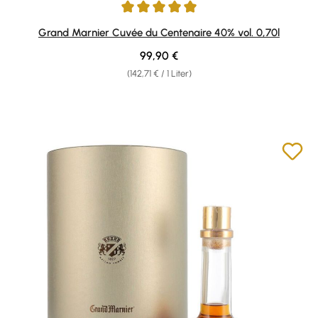
Durchschnittliche Bewertung von 4.96 von 5 Sternen
Grand Marnier Cuvée du Centenaire 40% vol. 0,70l
Regulärer Preis:
99,90 €
(142,71 € / 1 Liter)