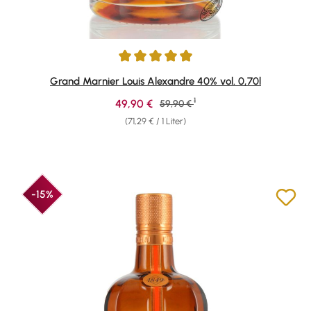
Durchschnittliche Bewertung von 4.92 von 5 Sternen
Grand Marnier Louis Alexandre 40% vol. 0,70l
1
Verkaufspreis:
49,90 €
Regulärer Preis:
59,90 €
(71,29 € / 1 Liter)
-15%