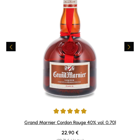
Durchschnittliche Bewertung von 4.92 von 5 Sternen
Grand Marnier Cordon Rouge 40% vol. 0,70l
Regulärer Preis:
22,90 €