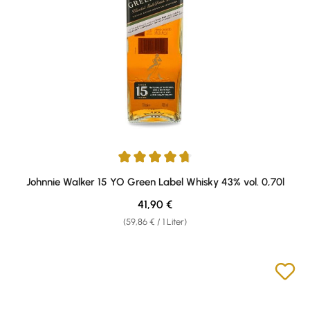
Durchschnittliche Bewertung von 4.81 von 5 Sternen
Johnnie Walker 15 YO Green Label Whisky 43% vol. 0,70l
Regulärer Preis:
41,90 €
(59,86 € / 1 Liter)