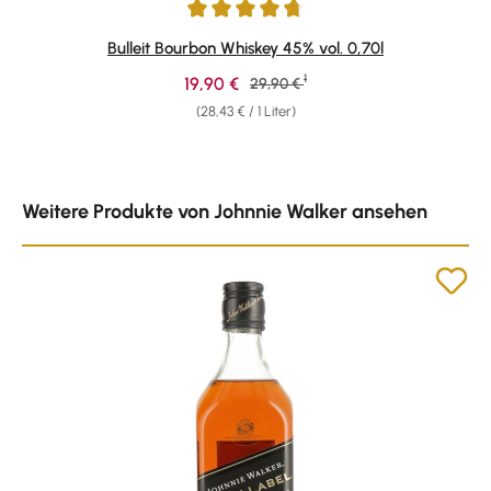
Durchschnittliche Bewertung von 4.69 von 5 Sternen
Bulleit Bourbon Whiskey 45% vol. 0,70l
1
Verkaufspreis:
19,90 €
Regulärer Preis:
29,90 €
(28,43 € / 1 Liter)
Produktgalerie überspringen
Weitere Produkte von Johnnie Walker ansehen