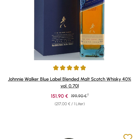
Durchschnittliche Bewertung von 4.93 von 5 Sternen
Johnnie Walker Blue Label Blended Malt Scotch Whisky 40%
vol. 0,70l
1
Verkaufspreis:
151,90 €
Regulärer Preis:
199,90 €
(217,00 € / 1 Liter)