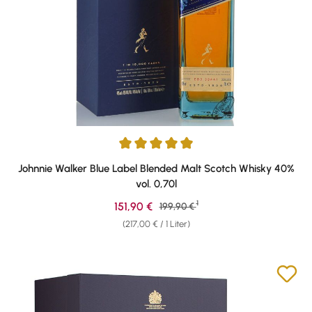
Durchschnittliche Bewertung von 4.93 von 5 Sternen
Johnnie Walker Blue Label Blended Malt Scotch Whisky 40%
vol. 0,70l
1
Verkaufspreis:
151,90 €
Regulärer Preis:
199,90 €
(217,00 € / 1 Liter)