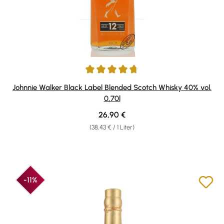
Durchschnittliche Bewertung von 4.8 von 5 Sternen
Johnnie Walker Black Label Blended Scotch Whisky 40% vol.
0,70l
Regulärer Preis:
26,90 €
(38,43 € / 1 Liter)
-11%