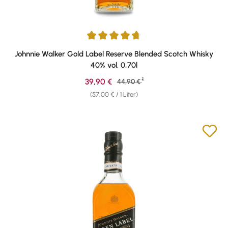
Durchschnittliche Bewertung von 4.84 von 5 Sternen
Johnnie Walker Gold Label Reserve Blended Scotch Whisky
40% vol. 0,70l
1
Verkaufspreis:
39,90 €
Regulärer Preis:
44,90 €
(57,00 € / 1 Liter)