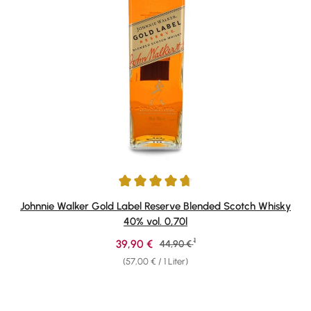
Durchschnittliche Bewertung von 4.84 von 5 Sternen
Johnnie Walker Gold Label Reserve Blended Scotch Whisky
40% vol. 0,70l
1
Verkaufspreis:
39,90 €
Regulärer Preis:
44,90 €
(57,00 € / 1 Liter)