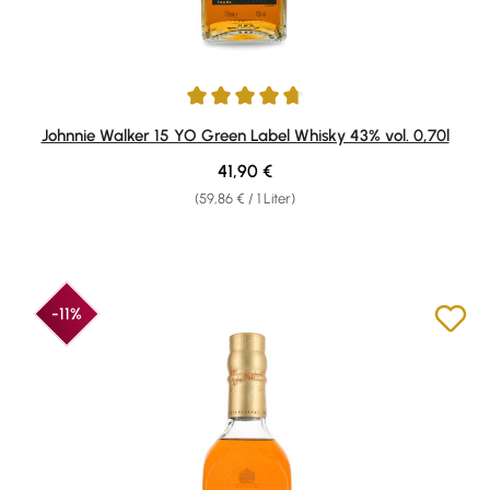
Durchschnittliche Bewertung von 4.81 von 5 Sternen
Johnnie Walker 15 YO Green Label Whisky 43% vol. 0,70l
Regulärer Preis:
41,90 €
(59,86 € / 1 Liter)
-11%