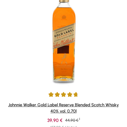
Durchschnittliche Bewertung von 4.84 von 5 Sternen
Johnnie Walker Gold Label Reserve Blended Scotch Whisky
40% vol. 0,70l
1
Verkaufspreis:
39,90 €
Regulärer Preis:
44,90 €