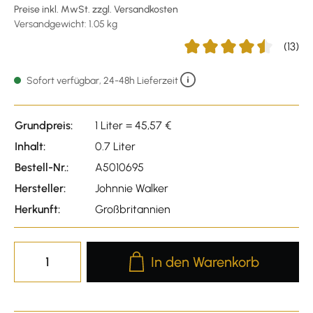
Preise inkl. MwSt. zzgl. Versandkosten
Versandgewicht: 1.05 kg
(13)
Durchschnittliche Bewert
Sofort verfügbar, 24-48h Lieferzeit
Grundpreis:
1 Liter = 45,57 €
Inhalt:
0.7 Liter
Bestell-Nr.:
A5010695
Hersteller:
Johnnie Walker
Herkunft:
Großbritannien
Produkt Anzahl: Gib den gewünscht
In den Warenkorb