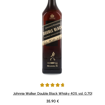
Durchschnittliche Bewertung von 4.84 von 5 Sternen
Johnnie Walker Double Black Whisky 40% vol. 0,70l
Regulärer Preis:
35,90 €