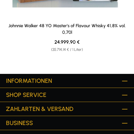
Johnnie Walker 48 YO Master's of Flavour Whisky 41,8% vol.
0,70l
Regulärer Preis:
24.999,90 €
(35.714,14 € / 1 Liter)
INFORMATIONEN
SHOP SERVICE
ZAHLARTEN & VERSAND
BUSINESS