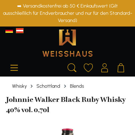
➡️ Versandkostenfrei ab 50 € Einkaufswert (Gilt
alt springen
ausschließlich für Endverbraucher und nur für den Standard-
Versand)
Whisky
Schottland
Blends
Johnnie Walker Black Ruby Whisky
40% vol. 0,70l
Bildergalerie überspringen