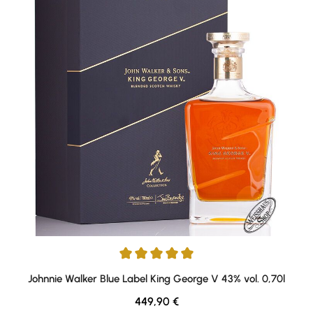
Durchschnittliche Bewertung von 5 von 5 Sternen
Johnnie Walker Blue Label King George V 43% vol. 0,70l
Regulärer Preis:
449,90 €