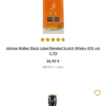
Durchschnittliche Bewertung von 4.8 von 5 Sternen
Johnnie Walker Black Label Blended Scotch Whisky 40% vol.
0,70l
Regulärer Preis:
26,90 €
(38,43 € / 1 Liter)