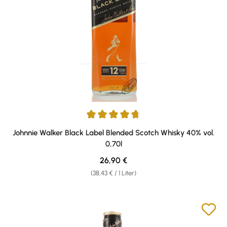
Durchschnittliche Bewertung von 4.8 von 5 Sternen
Johnnie Walker Black Label Blended Scotch Whisky 40% vol.
0,70l
Regulärer Preis:
26,90 €
(38,43 € / 1 Liter)