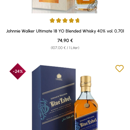
Durchschnittliche Bewertung von 4.76 von 5 Sternen
Johnnie Walker Ultimate 18 YO Blended Whisky 40% vol. 0,70l
Regulärer Preis:
74,90 €
(107,00 € / 1 Liter)
-24%