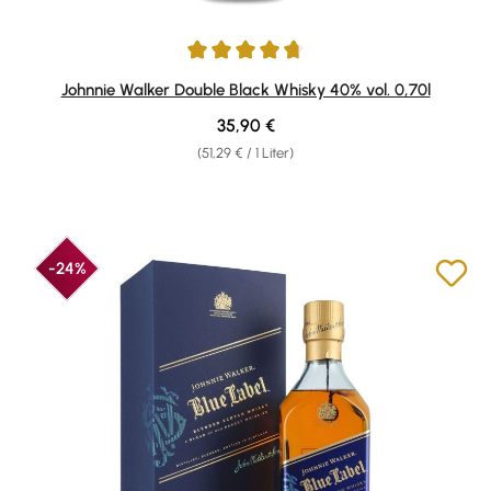
Durchschnittliche Bewertung von 4.84 von 5 Sternen
Johnnie Walker Double Black Whisky 40% vol. 0,70l
Regulärer Preis:
35,90 €
(51,29 € / 1 Liter)
-24%