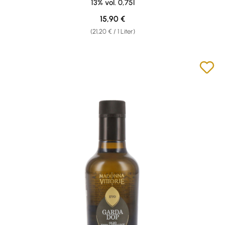
13% vol. 0,75l
Regulärer Preis:
15,90 €
(21,20 € / 1 Liter)