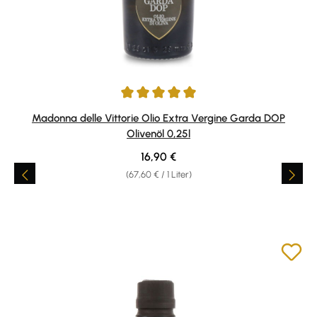
Durchschnittliche Bewertung von 5 von 5 Sternen
Madonna delle Vittorie Olio Extra Vergine Garda DOP
Olivenöl 0,25l
Regulärer Preis:
16,90 €
(67,60 € / 1 Liter)