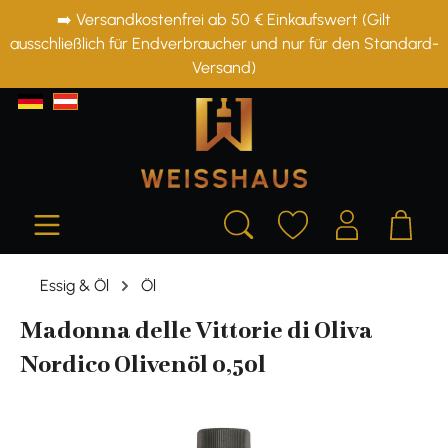
➡️ Versandkostenfrei ab 50 € Einkaufswert (Gilt
alt springen
ausschließlich für Endverbraucher und nur für den Standard-
Versand)
Essig & Öl
Öl
Madonna delle Vittorie di Oliva
Nordico Olivenöl 0,50l
Bildergalerie überspringen