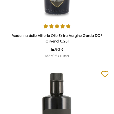
Durchschnittliche Bewertung von 5 von 5 Sternen
Madonna delle Vittorie Olio Extra Vergine Garda DOP
Olivenöl 0,25l
Regulärer Preis:
16,90 €
(67,60 € / 1 Liter)