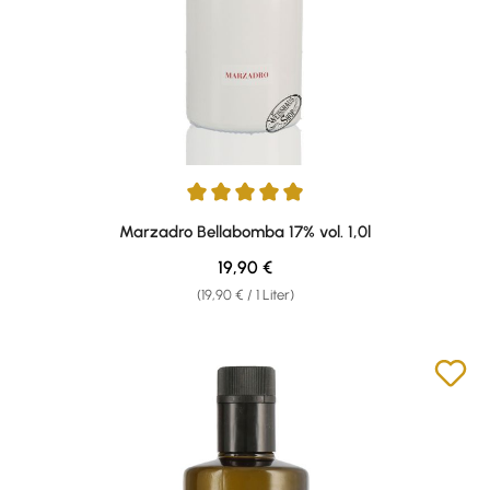
Durchschnittliche Bewertung von 4.92 von 5 Sternen
Marzadro Bellabomba 17% vol. 1,0l
Regulärer Preis:
19,90 €
(19,90 € / 1 Liter)