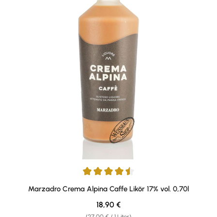
Durchschnittliche Bewertung von 4.38 von 5 Sternen
Marzadro Crema Alpina Caffe Likör 17% vol. 0,70l
Regulärer Preis:
18,90 €
(27,00 € / 1 Liter)