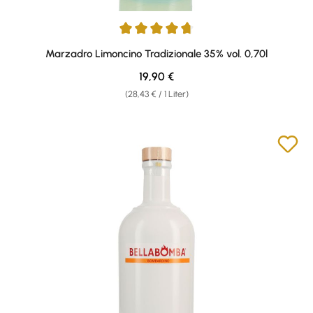
Durchschnittliche Bewertung von 4.75 von 5 Sternen
Marzadro Limoncino Tradizionale 35% vol. 0,70l
Regulärer Preis:
19,90 €
(28,43 € / 1 Liter)