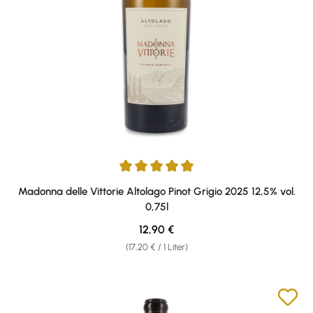
Durchschnittliche Bewertung von 5 von 5 Sternen
Madonna delle Vittorie Altolago Pinot Grigio 2025 12,5% vol.
0,75l
Regulärer Preis:
12,90 €
(17,20 € / 1 Liter)