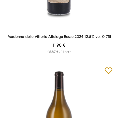
Madonna delle Vittorie Altolago Rosso 2024 12,5% vol. 0,75l
Regulärer Preis:
11,90 €
(15,87 € / 1 Liter)