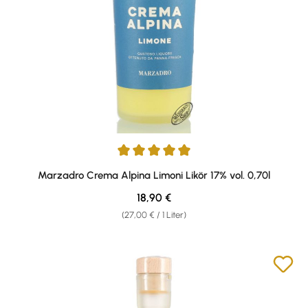
Durchschnittliche Bewertung von 4.89 von 5 Sternen
Marzadro Crema Alpina Limoni Likör 17% vol. 0,70l
Regulärer Preis:
18,90 €
(27,00 € / 1 Liter)