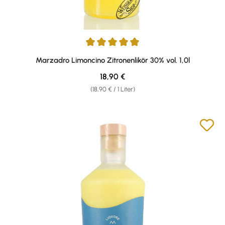
Durchschnittliche Bewertung von 4.91 von 5 Sternen
Marzadro Limoncino Zitronenlikör 30% vol. 1,0l
Regulärer Preis:
18,90 €
(18,90 € / 1 Liter)