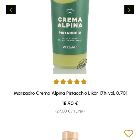
Durchschnittliche Bewertung von 4.92 von 5 Sternen
Marzadro Crema Alpina Pistacchio Likör 17% vol. 0,70l
Regulärer Preis:
18,90 €
(27,00 € / 1 Liter)