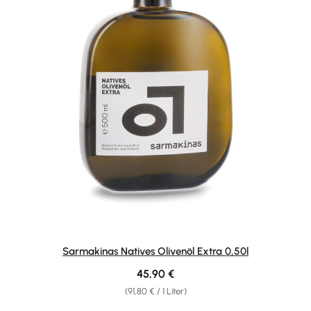
Sarmakinas Natives Olivenöl Extra 0,50l
Regulärer Preis:
45,90 €
(91,80 € / 1 Liter)