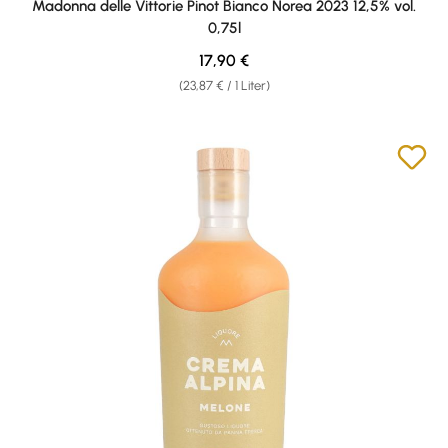
Madonna delle Vittorie Pinot Bianco Norea 2023 12,5% vol.
0,75l
Regulärer Preis:
17,90 €
(23,87 € / 1 Liter)