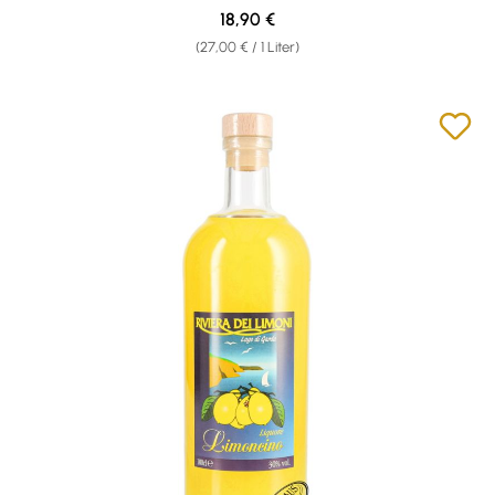
Regulärer Preis:
18,90 €
(27,00 € / 1 Liter)