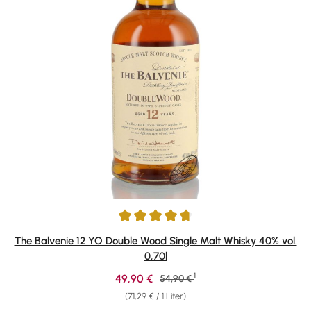
Durchschnittliche Bewertung von 4.86 von 5 Sternen
The Balvenie 12 YO Double Wood Single Malt Whisky 40% vol.
0,70l
1
Verkaufspreis:
49,90 €
Regulärer Preis:
54,90 €
(71,29 € / 1 Liter)