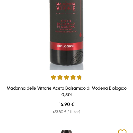
Durchschnittliche Bewertung von 4.8 von 5 Sternen
Madonna delle Vittorie Aceto Balsamico di Modena Biologico
0,50l
Regulärer Preis:
16,90 €
(33,80 € / 1 Liter)