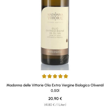
Durchschnittliche Bewertung von 5 von 5 Sternen
Madonna delle Vittorie Olio Extra Vergine Biologico Olivenöl
0,50l
Regulärer Preis:
20,90 €
(41,80 € / 1 Liter)