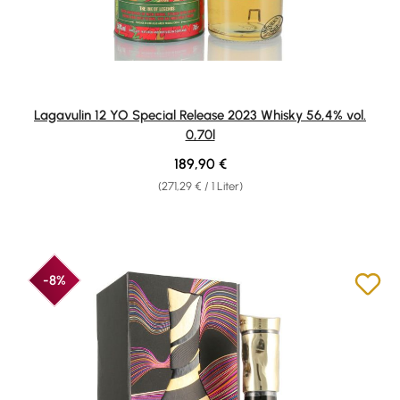
Lagavulin 12 YO Special Release 2023 Whisky 56,4% vol.
0,70l
Regulärer Preis:
189,90 €
(271,29 € / 1 Liter)
-8%