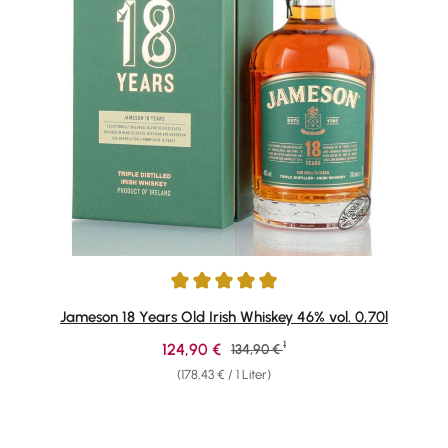
Durchschnittliche Bewertung von 4.91 von 5 Sternen
Jameson 18 Years Old Irish Whiskey 46% vol. 0,70l
1
Verkaufspreis:
124,90 €
Regulärer Preis:
134,90 €
(178,43 € / 1 Liter)