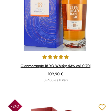
Durchschnittliche Bewertung von 4.9 von 5 Sternen
Glenmorangie 18 YO Whisky 43% vol. 0,70l
Regulärer Preis:
109,90 €
(157,00 € / 1 Liter)
-24%