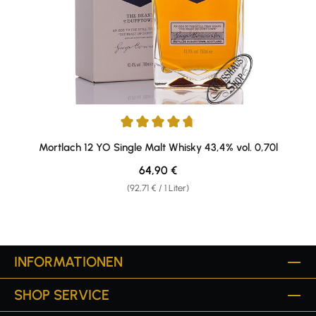
Durchschnittliche Bewertung von 4.8 von 5 Sternen
Mortlach 12 YO Single Malt Whisky 43,4% vol. 0,70l
Regulärer Preis:
64,90 €
(92,71 € / 1 Liter)
INFORMATIONEN
SHOP SERVICE