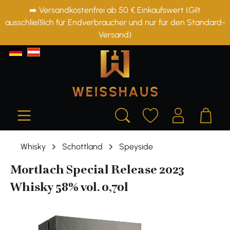
➡️ Versandkostenfrei ab 50 € Einkaufswert (Gilt
alt springen
ausschließlich für Endverbraucher und nur für den Standard-
Versand)
Whisky
Schottland
Speyside
Mortlach Special Release 2023
Whisky 58% vol. 0,70l
Bildergalerie überspringen