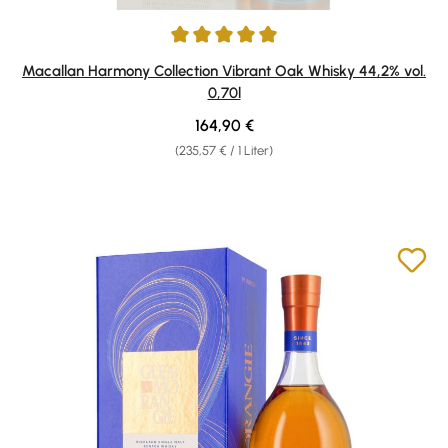
Durchschnittliche Bewertung von 5 von 5 Sternen
Macallan Harmony Collection Vibrant Oak Whisky 44,2% vol.
0,70l
Regulärer Preis:
164,90 €
(235,57 € / 1 Liter)