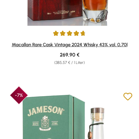
Durchschnittliche Bewertung von 4.8 von 5 Sternen
Macallan Rare Cask Vintage 2024 Whisky 43% vol. 0,70l
Regulärer Preis:
269,90 €
(385,57 € / 1 Liter)
-7%