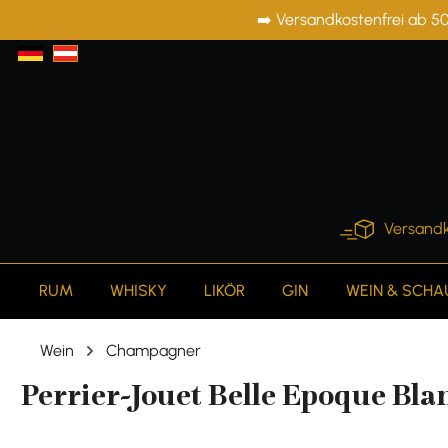
➡️ Versandkostenfrei ab 50
springen
Zur Hauptnavigation springen
Versandk
RUM
WHISKY
LIKÖR
GIN
WEIN & SCH
Wein
Champagner
Perrier-Jouet Belle Epoque Bla