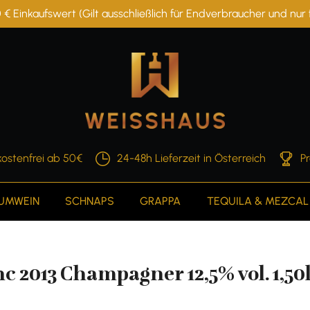
 € Einkaufswert (Gilt ausschließlich für Endverbraucher und nu
ostenfrei ab 50€
24-48h Lieferzeit in Österreich
P
AUMWEIN
SCHNAPS
GRAPPA
TEQUILA & MEZCAL
nc 2013 Champagner 12,5% vol. 1,