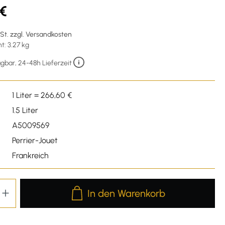
 €
wSt. zzgl. Versandkosten
: 3.27 kg
gbar, 24-48h Lieferzeit
1 Liter = 266,60 €
1.5 Liter
A5009569
Perrier-Jouet
Frankreich
Produkt Anzahl: Gib den gewünschten We
In den Warenkorb