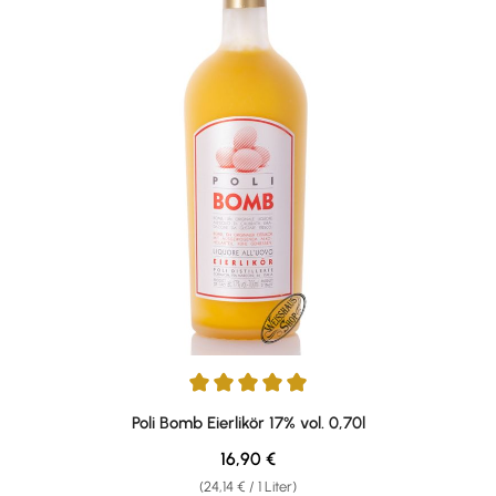
Durchschnittliche Bewertung von 4.88 von 5 Sternen
Poli Bomb Eierlikör 17% vol. 0,70l
Regulärer Preis:
16,90 €
(24,14 € / 1 Liter)