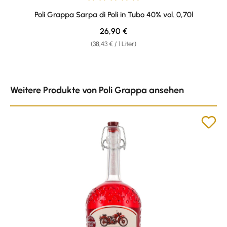
Durchschnittliche Bewertung von 4.9 von 5 Sternen
Poli Grappa Sarpa di Poli in Tubo 40% vol. 0,70l
Regulärer Preis:
26,90 €
(38,43 € / 1 Liter)
Produktgalerie überspringen
Weitere Produkte von Poli Grappa ansehen