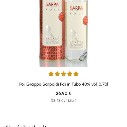
Durchschnittliche Bewertung von 4.9 von 5 Sternen
Poli Grappa Sarpa di Poli in Tubo 40% vol. 0,70l
Regulärer Preis:
26,90 €
(38,43 € / 1 Liter)
Produktgalerie überspringen