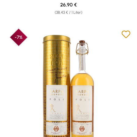
Regulärer Preis:
26,90 €
(38,43 € / 1 Liter)
-7%