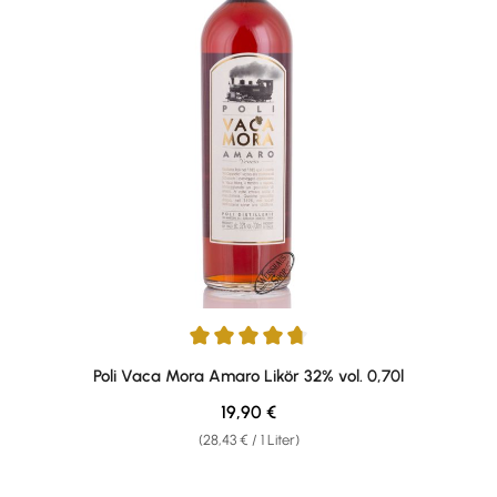
Durchschnittliche Bewertung von 4.78 von 5 Sternen
Poli Vaca Mora Amaro Likör 32% vol. 0,70l
Regulärer Preis:
19,90 €
(28,43 € / 1 Liter)