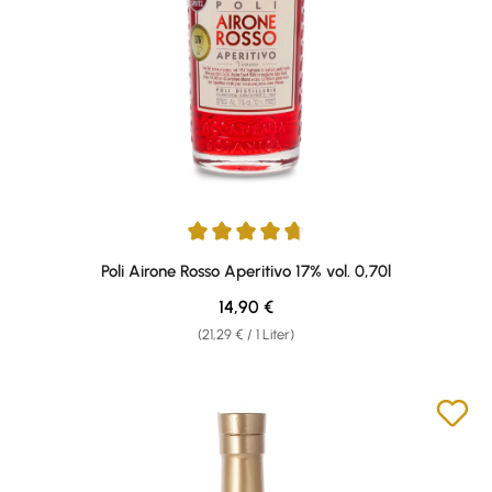
Durchschnittliche Bewertung von 4.86 von 5 Sternen
Poli Airone Rosso Aperitivo 17% vol. 0,70l
Regulärer Preis:
14,90 €
(21,29 € / 1 Liter)