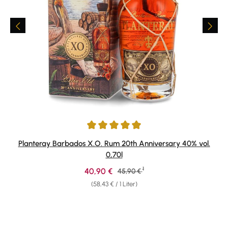
Durchschnittliche Bewertung von 4.91 von 5 Sternen
Planteray Barbados X.O. Rum 20th Anniversary 40% vol.
0,70l
1
Verkaufspreis:
40,90 €
Regulärer Preis:
45,90 €
(58,43 € / 1 Liter)