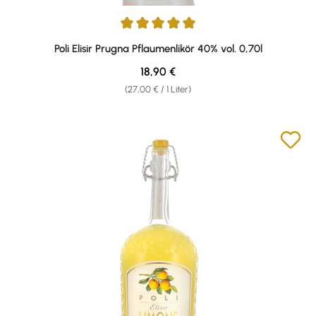
Durchschnittliche Bewertung von 5 von 5 Sternen
Poli Elisir Prugna Pflaumenlikör 40% vol. 0,70l
Regulärer Preis:
18,90 €
(27,00 € / 1 Liter)