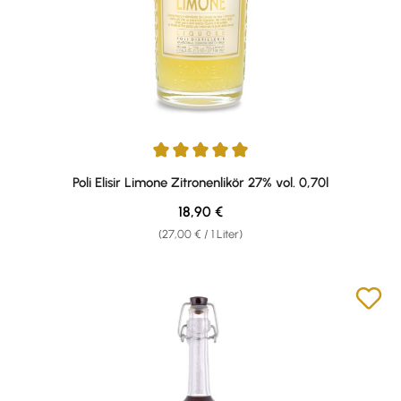
Durchschnittliche Bewertung von 4.88 von 5 Sternen
Poli Elisir Limone Zitronenlikör 27% vol. 0,70l
Regulärer Preis:
18,90 €
(27,00 € / 1 Liter)