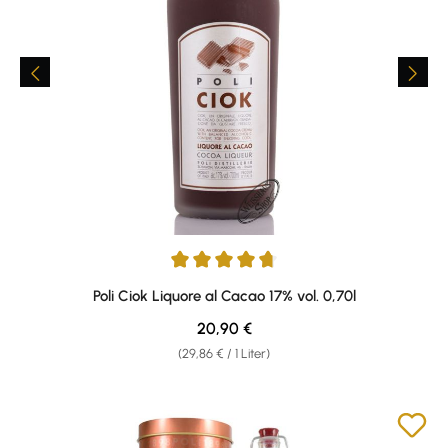
Durchschnittliche Bewertung von 4.75 von 5 Sternen
Poli Ciok Liquore al Cacao 17% vol. 0,70l
Regulärer Preis:
20,90 €
(29,86 € / 1 Liter)