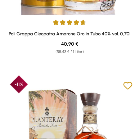
Durchschnittliche Bewertung von 4.86 von 5 Sternen
Poli Grappa Cleopatra Amarone Oro in Tubo 40% vol. 0,70l
Regulärer Preis:
40,90 €
(58,43 € / 1 Liter)
-11%