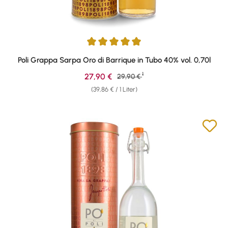
Durchschnittliche Bewertung von 4.9 von 5 Sternen
Poli Grappa Sarpa Oro di Barrique in Tubo 40% vol. 0,70l
1
Verkaufspreis:
27,90 €
Regulärer Preis:
29,90 €
(39,86 € / 1 Liter)