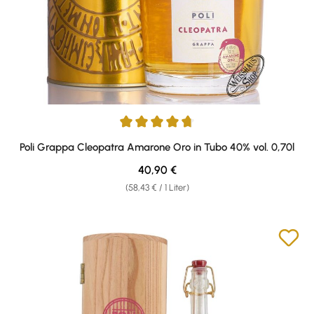
Durchschnittliche Bewertung von 4.86 von 5 Sternen
Poli Grappa Cleopatra Amarone Oro in Tubo 40% vol. 0,70l
Regulärer Preis:
40,90 €
(58,43 € / 1 Liter)