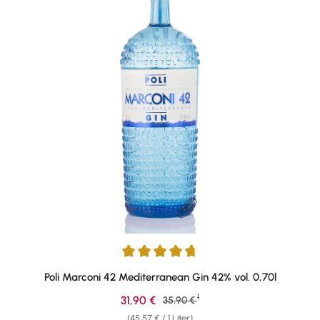
Durchschnittliche Bewertung von 4.76 von 5 Sternen
Poli Marconi 42 Mediterranean Gin 42% vol. 0,70l
1
Verkaufspreis:
31,90 €
Regulärer Preis:
35,90 €
(45,57 € / 1 Liter)