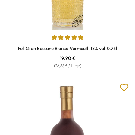
Durchschnittliche Bewertung von 5 von 5 Sternen
Poli Gran Bassano Bianco Vermouth 18% vol. 0,75l
Regulärer Preis:
19,90 €
(26,53 € / 1 Liter)