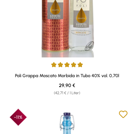
Durchschnittliche Bewertung von 4.88 von 5 Sternen
Poli Grappa Moscato Morbida in Tubo 40% vol. 0,70l
Regulärer Preis:
29,90 €
(42,71 € / 1 Liter)
-11%