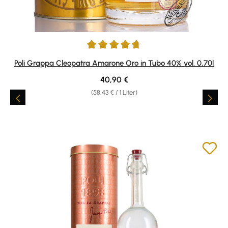
Durchschnittliche Bewertung von 4.86 von 5 Sternen
Poli Grappa Cleopatra Amarone Oro in Tubo 40% vol. 0,70l
Regulärer Preis:
40,90 €
(58,43 € / 1 Liter)