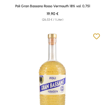
Durchschnittliche Bewertung von 4.83 von 5 Sternen
Poli Gran Bassano Rosso Vermouth 18% vol. 0,75l
Regulärer Preis:
19,90 €
(26,53 € / 1 Liter)