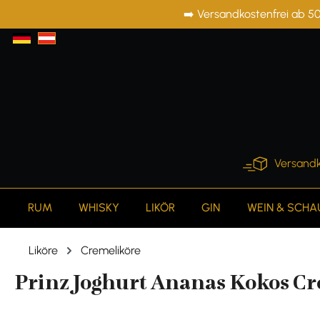
➡️ Versandkostenfrei ab 50
springen
Zur Hauptnavigation springen
Versandk
RUM
WHISKY
LIKÖR
GIN
WEIN & SCH
Liköre
Cremeliköre
Prinz Joghurt Ananas Kokos Cre