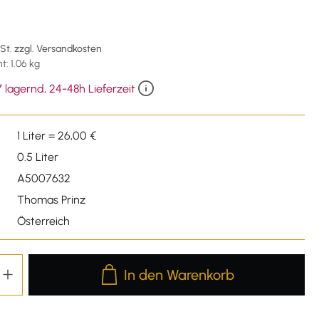
wSt. zzgl. Versandkosten
: 1.06 kg
 lagernd, 24-48h Lieferzeit
1 Liter = 26,00 €
0.5 Liter
A5007632
Thomas Prinz
Österreich
Produkt Anzahl: Gib den gewünschten We
In den Warenkorb