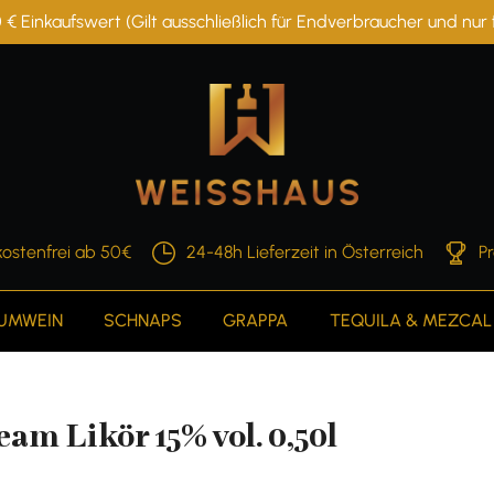
 € Einkaufswert (Gilt ausschließlich für Endverbraucher und nu
ostenfrei ab 50€
24-48h Lieferzeit in Österreich
P
AUMWEIN
SCHNAPS
GRAPPA
TEQUILA & MEZCAL
am Likör 15% vol. 0,50l