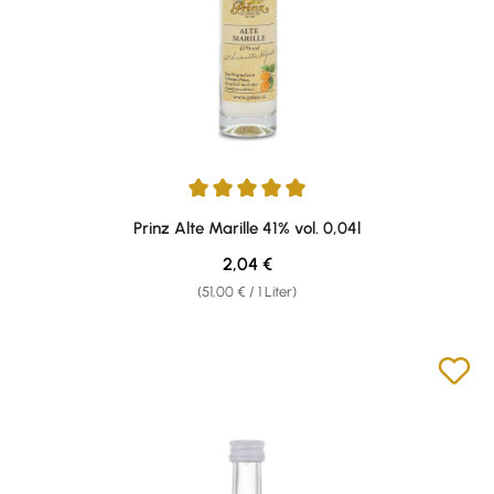
Durchschnittliche Bewertung von 4.89 von 5 Sternen
Prinz Alte Marille 41% vol. 0,04l
Regulärer Preis:
2,04 €
(51,00 € / 1 Liter)