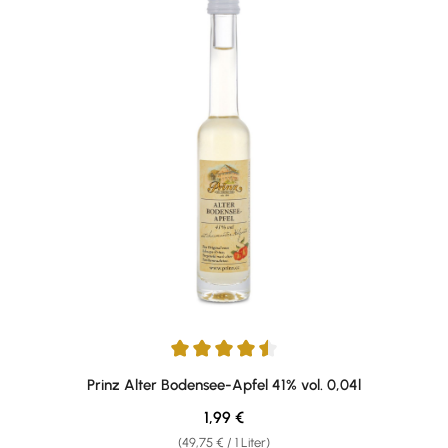
Durchschnittliche Bewertung von 4.43 von 5 Sternen
Prinz Alter Bodensee-Apfel 41% vol. 0,04l
Regulärer Preis:
1,99 €
(49,75 € / 1 Liter)