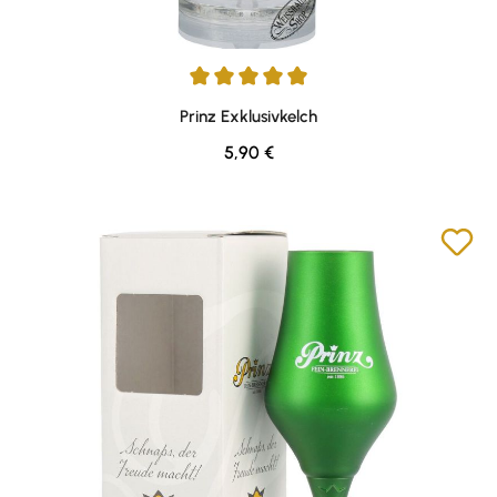
Durchschnittliche Bewertung von 5 von 5 Sternen
Prinz Exklusivkelch
Regulärer Preis:
5,90 €