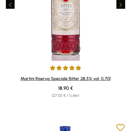
Durchschnittliche Bewertung von 5 von 5 Sternen
Martini Riserva Speciale Bitter 28,5% vol. 0,70l
Regulärer Preis:
18,90 €
(27,00 € / 1 Liter)