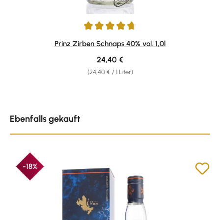
Durchschnittliche Bewertung von 4.78 von 5 Sternen
Prinz Zirben Schnaps 40% vol. 1,0l
Regulärer Preis:
24,40 €
(24,40 € / 1 Liter)
Produktgalerie überspringen
Ebenfalls gekauft
-18%