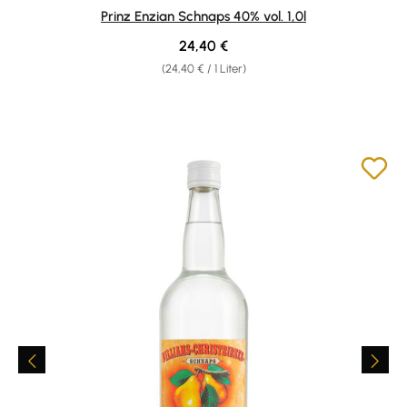
Durchschnittliche Bewertung von 4.8 von 5 Sternen
Prinz Enzian Schnaps 40% vol. 1,0l
Regulärer Preis:
24,40 €
(24,40 € / 1 Liter)