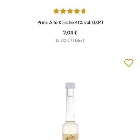
Durchschnittliche Bewertung von 4.87 von 5 Sternen
Prinz Alte Kirsche 41% vol. 0,04l
Regulärer Preis:
2,04 €
(51,00 € / 1 Liter)