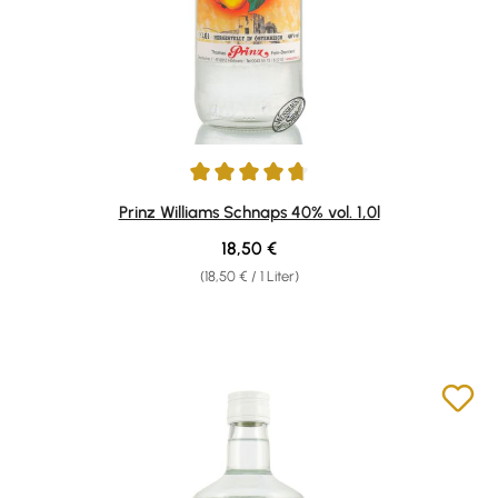
Durchschnittliche Bewertung von 4.81 von 5 Sternen
Prinz Williams Schnaps 40% vol. 1,0l
Regulärer Preis:
18,50 €
(18,50 € / 1 Liter)