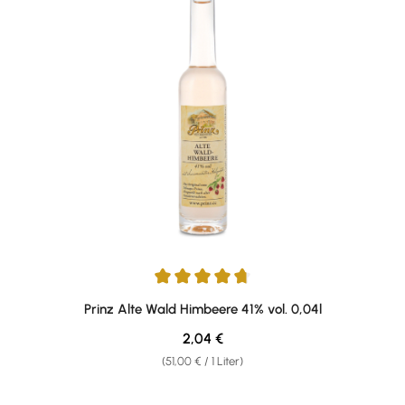
Durchschnittliche Bewertung von 4.75 von 5 Sternen
Prinz Alte Wald Himbeere 41% vol. 0,04l
Regulärer Preis:
2,04 €
(51,00 € / 1 Liter)