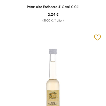
Durchschnittliche Bewertung von 4.67 von 5 Sternen
Prinz Alte Erdbeere 41% vol. 0,04l
Regulärer Preis:
2,04 €
(51,00 € / 1 Liter)