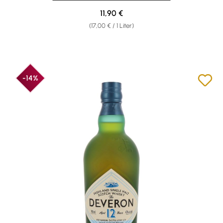
Regulärer Preis:
11,90 €
(17,00 € / 1 Liter)
-14%