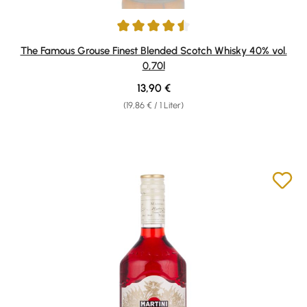
Durchschnittliche Bewertung von 4.57 von 5 Sternen
The Famous Grouse Finest Blended Scotch Whisky 40% vol.
0,70l
Regulärer Preis:
13,90 €
(19,86 € / 1 Liter)