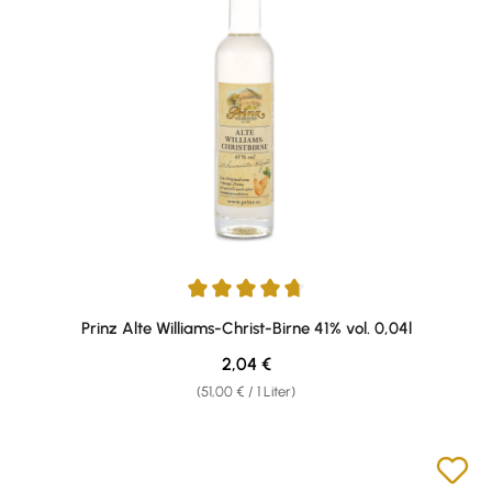
Durchschnittliche Bewertung von 4.75 von 5 Sternen
Prinz Alte Williams-Christ-Birne 41% vol. 0,04l
Regulärer Preis:
2,04 €
(51,00 € / 1 Liter)