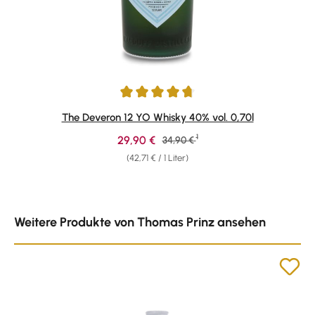
Durchschnittliche Bewertung von 4.86 von 5 Sternen
The Deveron 12 YO Whisky 40% vol. 0,70l
1
Verkaufspreis:
29,90 €
Regulärer Preis:
34,90 €
(42,71 € / 1 Liter)
Produktgalerie überspringen
Weitere Produkte von Thomas Prinz ansehen