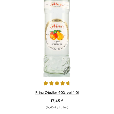
Durchschnittliche Bewertung von 4.81 von 5 Sternen
Prinz Obstler 40% vol. 1,0l
Regulärer Preis:
17,45 €
(17,45 € / 1 Liter)