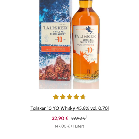
Durchschnittliche Bewertung von 4.78 von 5 Sternen
Talisker 10 YO Whisky 45,8% vol. 0,70l
1
Verkaufspreis:
32,90 €
Regulärer Preis:
39,90 €
(47,00 € / 1 Liter)