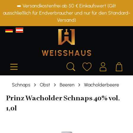
➡️ Versandkostenfrei ab 50 € Einkaufswert (Gilt
alt springen
ausschließlich für Endverbraucher und nur für den Standard-
Versand)
Schnaps
Obst
Beeren
Wacholderbeere
Prinz Wacholder Schnaps 40% vol.
1,0l
Bildergalerie überspringen