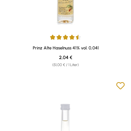
Durchschnittliche Bewertung von 4.57 von 5 Sternen
Prinz Alte Haselnuss 41% vol. 0,04l
Regulärer Preis:
2,04 €
(51,00 € / 1 Liter)