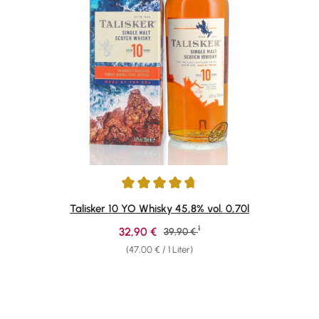
Durchschnittliche Bewertung von 4.78 von 5 Sternen
Talisker 10 YO Whisky 45,8% vol. 0,70l
1
Verkaufspreis:
32,90 €
Regulärer Preis:
39,90 €
(47,00 € / 1 Liter)