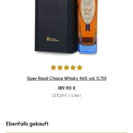
Durchschnittliche Bewertung von 5 von 5 Sternen
Spey Royal Choice Whisky 46% vol. 0,70l
Regulärer Preis:
189,90 €
(271,29 € / 1 Liter)
Produktgalerie überspringen
Ebenfalls gekauft