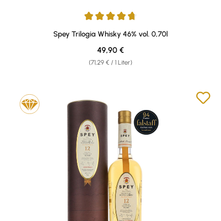
Durchschnittliche Bewertung von 4.67 von 5 Sternen
Spey Trilogia Whisky 46% vol. 0,70l
Regulärer Preis:
49,90 €
(71,29 € / 1 Liter)