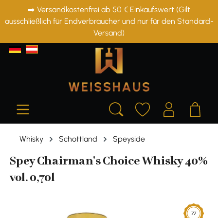
➡️ Versandkostenfrei ab 50 € Einkaufswert (Gilt
alt springen
ausschließlich für Endverbraucher und nur für den Standard-
Versand)
Whisky
Schottland
Speyside
Spey Chairman's Choice Whisky 40%
vol. 0,70l
Bildergalerie überspringen
77