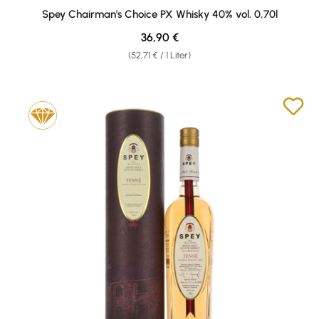
Durchschnittliche Bewertung von 4.67 von 5 Sternen
Spey Chairman's Choice PX Whisky 40% vol. 0,70l
Regulärer Preis:
36,90 €
(52,71 € / 1 Liter)