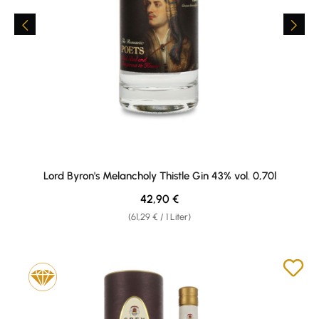
Lord Byron's Melancholy Thistle Gin 43% vol. 0,70l
Regulärer Preis:
42,90 €
(61,29 € / 1 Liter)