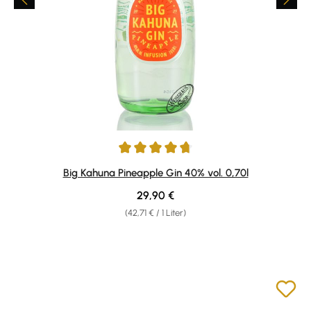
Durchschnittliche Bewertung von 4.75 von 5 Sternen
Big Kahuna Pineapple Gin 40% vol. 0,70l
Regulärer Preis:
29,90 €
(42,71 € / 1 Liter)