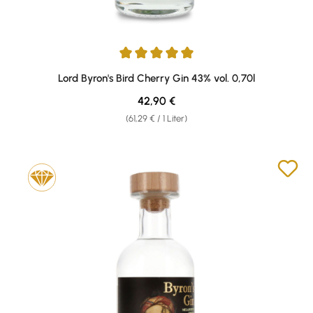
Durchschnittliche Bewertung von 5 von 5 Sternen
Lord Byron's Bird Cherry Gin 43% vol. 0,70l
Regulärer Preis:
42,90 €
(61,29 € / 1 Liter)