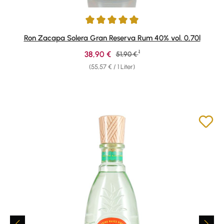
Durchschnittliche Bewertung von 4.88 von 5 Sternen
Ron Zacapa Solera Gran Reserva Rum 40% vol. 0,70l
1
Verkaufspreis:
38,90 €
Regulärer Preis:
51,90 €
(55,57 € / 1 Liter)