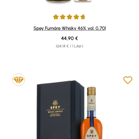
Durchschnittliche Bewertung von 4.83 von 5 Sternen
Spey Fumáre Whisky 46% vol. 0,70l
Regulärer Preis:
44,90 €
(64,14 € / 1 Liter)