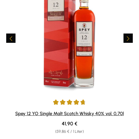
Durchschnittliche Bewertung von 4.75 von 5 Sternen
Spey 12 YO Single Malt Scotch Whisky 40% vol. 0,70l
Regulärer Preis:
41,90 €
(59,86 € / 1 Liter)