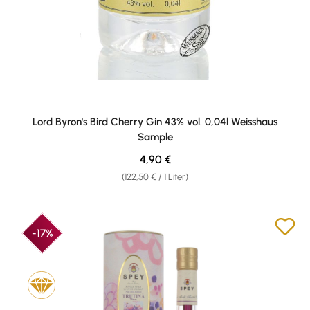
Lord Byron's Bird Cherry Gin 43% vol. 0,04l Weisshaus
Sample
Regulärer Preis:
4,90 €
(122,50 € / 1 Liter)
-17%