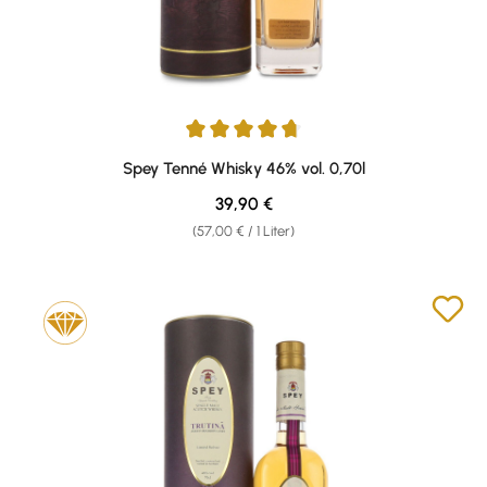
Durchschnittliche Bewertung von 4.87 von 5 Sternen
Spey Tenné Whisky 46% vol. 0,70l
Regulärer Preis:
39,90 €
(57,00 € / 1 Liter)