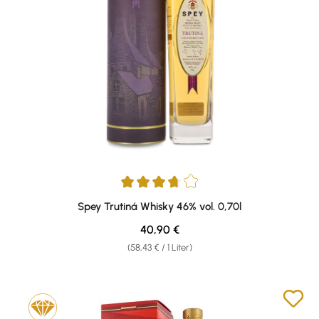
Durchschnittliche Bewertung von 3.83 von 5 Sternen
Spey Trutiná Whisky 46% vol. 0,70l
Regulärer Preis:
40,90 €
(58,43 € / 1 Liter)