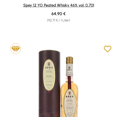
Durchschnittliche Bewertung von 4 von 5 Sternen
Spey 12 YO Peated Whisky 46% vol. 0,70l
Regulärer Preis:
64,90 €
(92,71 € / 1 Liter)