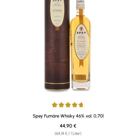
Durchschnittliche Bewertung von 4.83 von 5 Sternen
Spey Fumáre Whisky 46% vol. 0,70l
Regulärer Preis:
44,90 €
(64,14 € / 1 Liter)