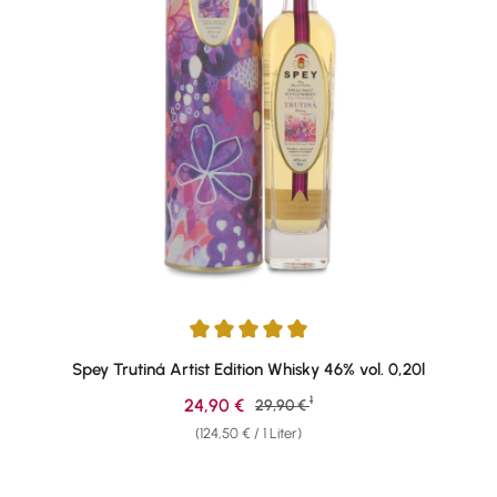
Durchschnittliche Bewertung von 5 von 5 Sternen
Spey Trutiná Artist Edition Whisky 46% vol. 0,20l
1
Verkaufspreis:
24,90 €
Regulärer Preis:
29,90 €
(124,50 € / 1 Liter)