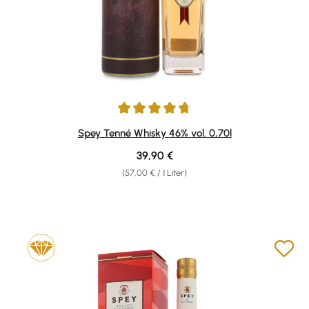
Durchschnittliche Bewertung von 4.87 von 5 Sternen
Spey Tenné Whisky 46% vol. 0,70l
Regulärer Preis:
39,90 €
(57,00 € / 1 Liter)