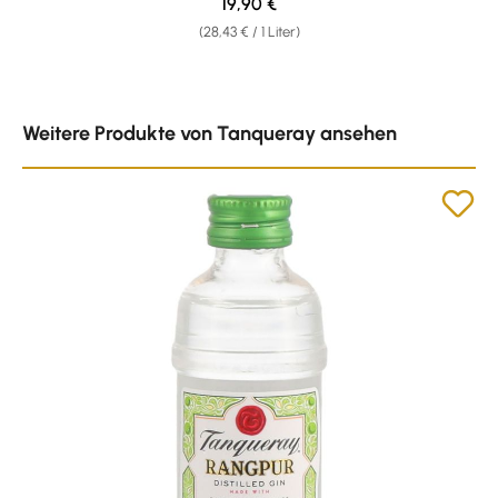
Regulärer Preis:
19,90 €
(28,43 € / 1 Liter)
Produktgalerie überspringen
Weitere Produkte von Tanqueray ansehen