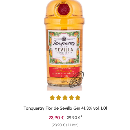
Durchschnittliche Bewertung von 4.9 von 5 Sternen
Tanqueray Flor de Sevilla Gin 41,3% vol. 1,0l
1
Verkaufspreis:
23,90 €
Regulärer Preis:
29,90 €
(23,90 € / 1 Liter)