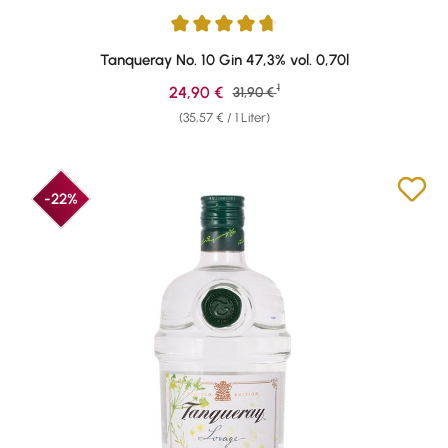
Durchschnittliche Bewertung von 4.85 von 5 Sternen
Tanqueray No. 10 Gin 47,3% vol. 0,70l
1
Verkaufspreis:
24,90 €
Regulärer Preis:
31,90 €
(35,57 € / 1 Liter)
-22%