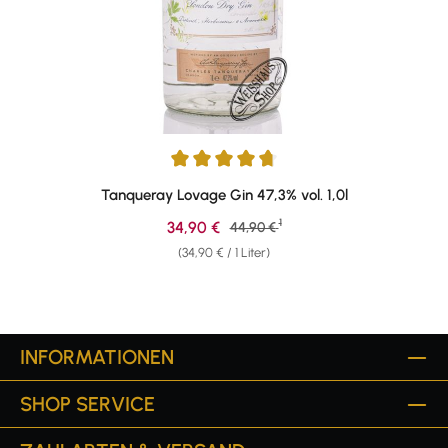
Durchschnittliche Bewertung von 4.67 von 5 Sternen
Tanqueray Lovage Gin 47,3% vol. 1,0l
1
Verkaufspreis:
34,90 €
Regulärer Preis:
44,90 €
(34,90 € / 1 Liter)
INFORMATIONEN
SHOP SERVICE