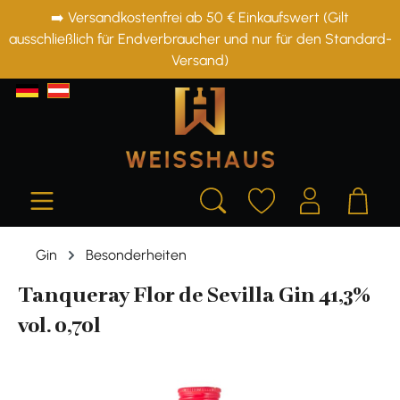
➡️ Versandkostenfrei ab 50 € Einkaufswert (Gilt
alt springen
ausschließlich für Endverbraucher und nur für den Standard-
Versand)
Gin
Besonderheiten
Tanqueray Flor de Sevilla Gin 41,3%
vol. 0,70l
Bildergalerie überspringen