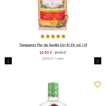
Durchschnittliche Bewertung von 4.9 von 5 Sternen
Tanqueray Flor de Sevilla Gin 41,3% vol. 1,0l
1
Verkaufspreis:
23,90 €
Regulärer Preis:
29,90 €
(23,90 € / 1 Liter)