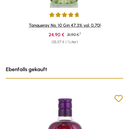
Durchschnittliche Bewertung von 4.85 von 5 Sternen
Tanqueray No. 10 Gin 47,3% vol. 0,70l
1
Verkaufspreis:
24,90 €
Regulärer Preis:
31,90 €
(35,57 € / 1 Liter)
Produktgalerie überspringen
Ebenfalls gekauft