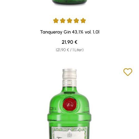
Durchschnittliche Bewertung von 5 von 5 Sternen
Tanqueray Gin 43,1% vol. 1,0l
Regulärer Preis:
21,90 €
(21,90 € / 1 Liter)