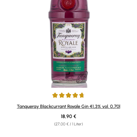
Durchschnittliche Bewertung von 4.71 von 5 Sternen
Tanqueray Blackcurrant Royale Gin 41,3% vol. 0,70l
Regulärer Preis:
18,90 €
(27,00 € / 1 Liter)