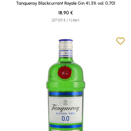
Durchschnittliche Bewertung von 4.71 von 5 Sternen
Tanqueray Blackcurrant Royale Gin 41,3% vol. 0,70l
Regulärer Preis:
18,90 €
(27,00 € / 1 Liter)