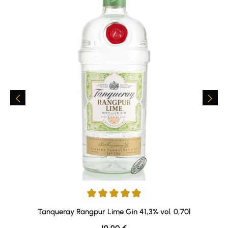
Durchschnittliche Bewertung von 4.92 von 5 Sternen
Tanqueray Rangpur Lime Gin 41,3% vol. 0,70l
Regulärer Preis: