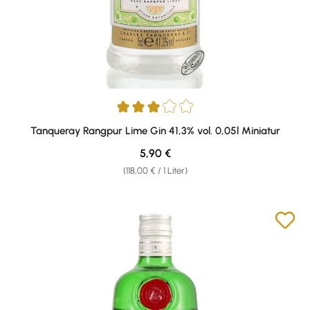
Durchschnittliche Bewertung von 3 von 5 Sternen
Tanqueray Rangpur Lime Gin 41,3% vol. 0,05l Miniatur
Regulärer Preis:
5,90 €
(118,00 € / 1 Liter)