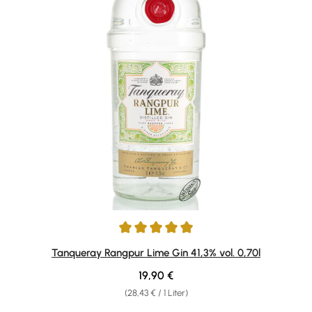
Durchschnittliche Bewertung von 4.92 von 5 Sternen
Tanqueray Rangpur Lime Gin 41,3% vol. 0,70l
Regulärer Preis:
19,90 €
(28,43 € / 1 Liter)