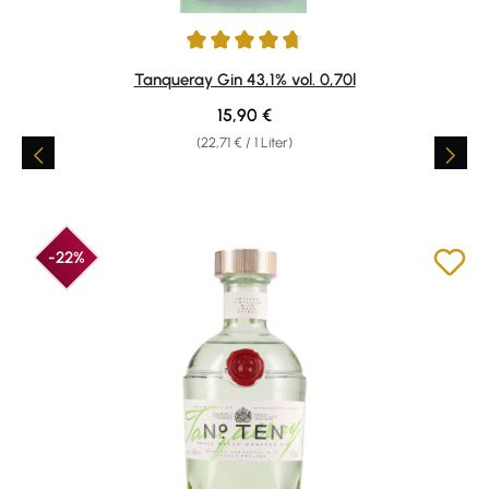
Durchschnittliche Bewertung von 4.81 von 5 Sternen
Tanqueray Gin 43,1% vol. 0,70l
Regulärer Preis:
15,90 €
(22,71 € / 1 Liter)
-22%