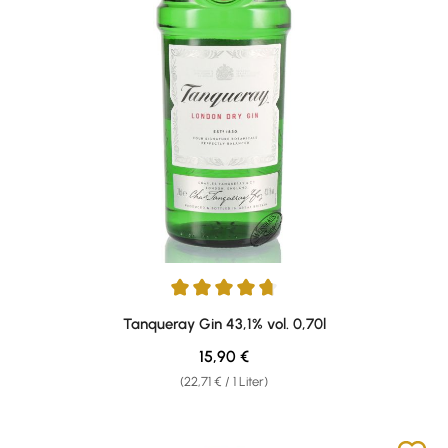
Durchschnittliche Bewertung von 4.81 von 5 Sternen
Tanqueray Gin 43,1% vol. 0,70l
Regulärer Preis:
15,90 €
(22,71 € / 1 Liter)