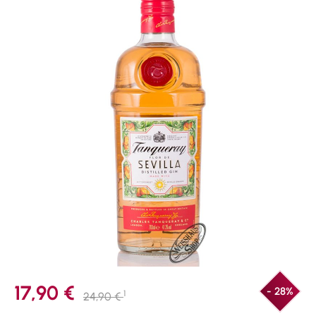
17,90 €
- 28%
1
24,90 €