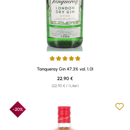
Durchschnittliche Bewertung von 5 von 5 Sternen
Tanqueray Gin 47,3% vol. 1,0l
Regulärer Preis:
22,90 €
(22,90 € / 1 Liter)
-20%