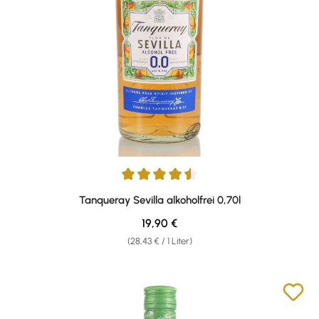
Durchschnittliche Bewertung von 4.5 von 5 Sternen
Tanqueray Sevilla alkoholfrei 0,70l
Regulärer Preis:
19,90 €
(28,43 € / 1 Liter)