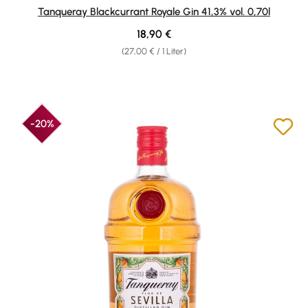
Durchschnittliche Bewertung von 4.71 von 5 Sternen
Tanqueray Blackcurrant Royale Gin 41,3% vol. 0,70l
Regulärer Preis:
18,90 €
(27,00 € / 1 Liter)
-20%