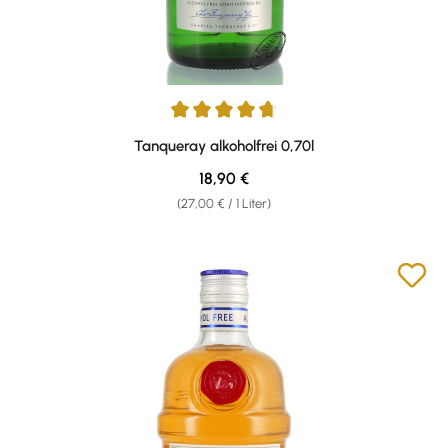
Durchschnittliche Bewertung von 4.63 von 5 Sternen
Tanqueray alkoholfrei 0,70l
Regulärer Preis:
18,90 €
(27,00 € / 1 Liter)