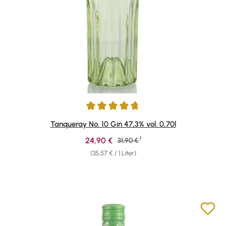
Durchschnittliche Bewertung von 4.85 von 5 Sternen
Tanqueray No. 10 Gin 47,3% vol. 0,70l
1
Verkaufspreis:
24,90 €
Regulärer Preis:
31,90 €
(35,57 € / 1 Liter)