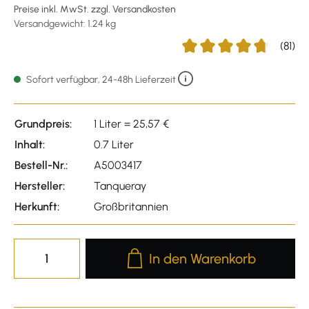
Preise inkl. MwSt. zzgl. Versandkosten
Versandgewicht: 1.24 kg
(81)
Durchschnittliche Bewert
Sofort verfügbar, 24-48h Lieferzeit
Grundpreis:
1 Liter = 25,57 €
Inhalt:
0.7 Liter
Bestell-Nr.:
A5003417
Hersteller:
Tanqueray
Herkunft:
Großbritannien
Produkt Anzahl: Gib den gewünscht
In den Warenkorb